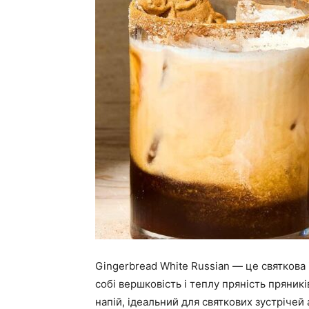
Gingerbread White Russian — це святкова
собі вершковість і теплу пряність пряни
напій, ідеальний для святкових зустрічей