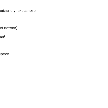
 щільно упакованого
ої патоки)
ний
пресо