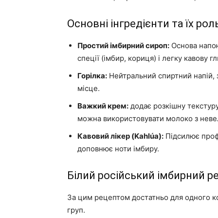
Основні інгредієнти та їх рол
Простий імбирний сироп:
Основа напою,
спеції (імбир, кориця) і легку кавову г
Горілка:
Нейтральний спиртний напій, 
місце.
Важкий крем:
додає розкішну текстуру
можна використовувати молоко з невел
Кавовий лікер (Kahlúa):
Підсилює проф
доповнює ноти імбиру.
Білий російський імбирний р
За цим рецептом достатньо для одного к
груп.