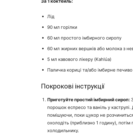
За 1 коктейль:
Лід
90 мл горілки
60 мл простого імбирного сиропу
60 мл жирних вершків або молока з не
5 мл кавового лікеру (Kahlúa)
Паличка кориці та/або імбирне печиво 
Покрокові інструкції
Приготуйте простий імбирний сироп:
З
порошок еспресо та ваніль у каструлі. 
помішуючи, поки цукор не розчиниться
охолодіть (приблизно 1 годину), потім 
холодильнику.