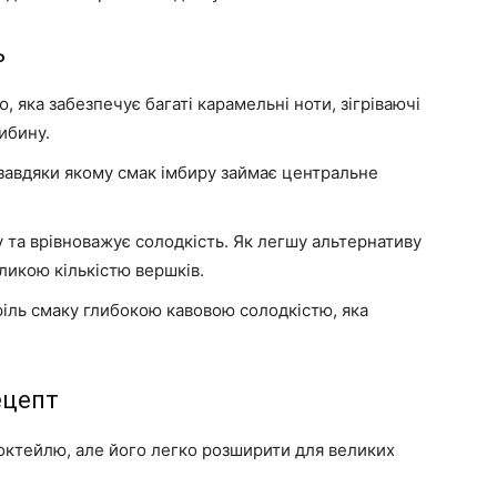
ь
 яка забезпечує багаті карамельні ноти, зігріваючі
либину.
завдяки якому смак імбиру займає центральне
 та врівноважує солодкість. Як легшу альтернативу
икою кількістю вершків.
іль смаку глибокою кавовою солодкістю, яка
ецепт
октейлю, але його легко розширити для великих