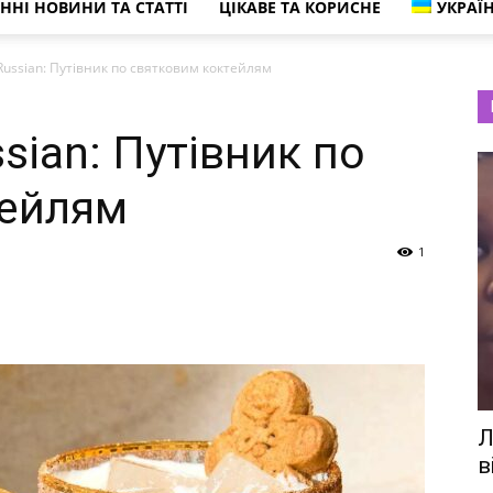
ННІ НОВИНИ ТА СТАТТІ
ЦІКАВЕ ТА КОРИСНЕ
УКРАЇ
 Russian: Путівник по святковим коктейлям
ssian: Путівник по
тейлям
1
Л
в