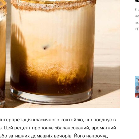
ma
Ле
на
не
«T
 інтерпретація класичного коктейлю, що поєднує в
ків. Цей рецепт пропонує збалансований, ароматний
 або затишних домашніх вечорів. Його напрочуд