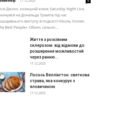
xwelhelp
-
17.12.2025
0
слі Джонс, колишній комік Saturday Night Live,
кинувся на Дональда Трампа під час
щодавнього виступу в подкасті Ніколь Уоллес
he Best People». Обмін, сильно...
Життя з розсіяним
склерозом: від відмови до
розширення можливостей
через ранню...
17.12.2025
Лосось Веллінгтон: святкова
страва, яка конкурує з
яловичиною
17.12.2025