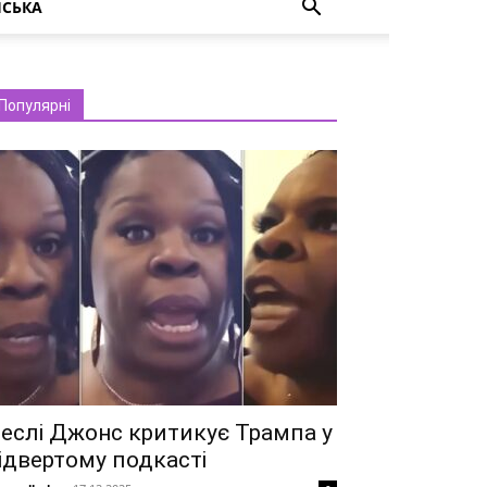
НСЬКА
Популярні
еслі Джонс критикує Трампа у
ідвертому подкасті