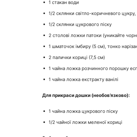
1 стакан води
1/2 склянки світло-коричневого цукру,
1/2 склянки цукрового піску
2 столові ложки патоки (уникайте чорн
1 шматочок імбиру (5 см), тонко наріза
2 палички кориці (7,5 см)
1 чайна ложка розчинного порошку ес
1 чайна ложка екстракту ванілі
Для прикраси дошки (необов’язково):
1 чайна ложка цукрового піску
1/2 чайної ложки меленої кориці