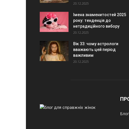
20.12.2025
Імена знаменитостей 2025
року: тенденція до
нетрадиційного вибору
20.12.2025
Вік 33: чому астрологи
вважають цей період
важливим
20.12.2025
ПР
Блог