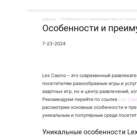
додому
Особенности и преимущества Lex Casino
Особенности и преим
7-23-2024
Lex Casino – это современный развлекат
посетителям разнообразные игры и услуги
азартных игр, но и центр развлечений, к
Рекомендуем перейти по ссылке
Lex Сas
рассмотрим основные особенности и пре
уникальным и популярным среди посетит
Уникальные особенности Lex