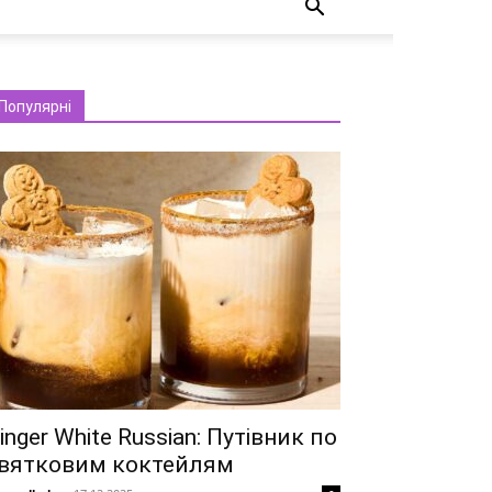
Популярні
inger White Russian: Путівник по
вятковим коктейлям