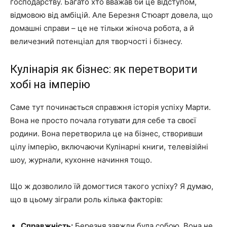
господарству. Багато хто вважав би це відступом,
відмовою від амбіцій. Але Березня Стюарт довела, що
домашні справи – це не тільки жіноча робота, а й
величезний потенціал для творчості і бізнесу.
Кулінарія як бізнес: як перетворити
хобі на імперію
Саме тут починається справжня історія успіху Марти.
Вона не просто почала готувати для себе та своєї
родини. Вона перетворила це на бізнес, створивши
цілу імперію, включаючи Кулінарні книги, телевізійні
шоу, журнали, кухонне начиння тощо.
Що ж дозволило їй домогтися такого успіху? Я думаю,
що в цьому зіграли роль кілька факторів:
Справжність:
Березня завжди була собою. Вона не