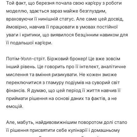
Той факт, що березня почала свою кар’єру з роботи
моделлю, здається зараз майже безглуздим,
враховуючи її нинішній статус. Але саме цей досвід,
ймовірно, навчив її працювати в умовах постійної
уваги і критики, що виявилося безцінним навиком для
її подальшої кар’єри.
Потім-Уолл-стріт. Біржовий брокер! Це вже зовсім
інший рівень. Це говорить про її інтелект, аналітичне
мислення та вміння ризикувати. Не кожен зможе
переключитися з гламуру подіумів на суворий світ
фінансів. Я думаю, що цей період її життя навчив її
приймати рішення на основі даних та фактів, а не
емоцій.
Але, мабуть, найдивовижнішим поворотом долі стало
її рішення присвятити себе кулінарії і домашньому