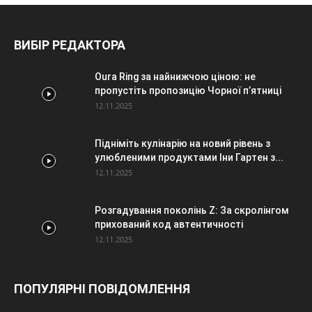
ВИБІР РЕДАКТОРА
Oura Ring за найнижчою ціною: не
пропустіть пропозицію Чорної п’ятниці
12.11.2025
Підніміть кулінарію на новий рівень з
улюбленими продуктами Іни Гартен з...
12.11.2025
Розгадування поколінь Z: За скролінгом
прихований код автентичності
12.11.2025
ПОПУЛЯРНІ ПОВІДОМЛЕННЯ