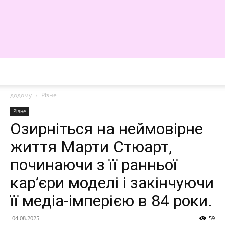
WE
додому
Різне
Різне
Озирніться на неймовірне
життя Марти Стюарт,
починаючи з її ранньої
кар’єри моделі і закінчуючи
її медіа-імперією в 84 роки.
04.08.2025
59