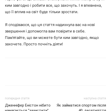
ким завгодно і робити все, що захочуть. І я впевнена,
що її вплив на світ буде тільки зростати.
Я сподіваюся, що ця стаття надихнула вас на нові
звершення і допомогла вам повірити в себе.
Пам’ятайте, що ви можете бути ким завгодно, якщо
захочете. Просто почніть діяти!
попередня стаття
наступна стаття
Дженніфер Еністон нібито
Як займатися спортом після
намагається “захистити”
40: десятиліття