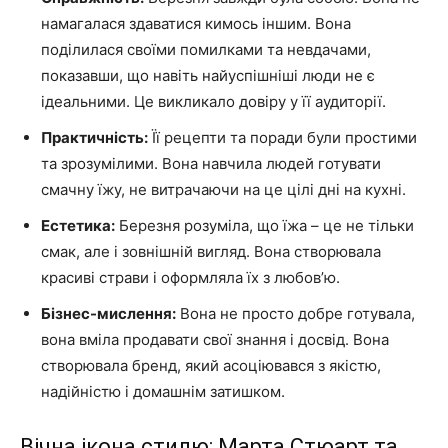
намагалася здаватися кимось іншим. Вона
поділилася своїми помилками та невдачами,
показавши, що навіть найуспішніші люди не є
ідеальними. Це викликало довіру у її аудиторії.
Практичність:
Її рецепти та поради були простими
та зрозумілими. Вона навчила людей готувати
смачну їжу, не витрачаючи на це цілі дні на кухні.
Естетика:
Березня розуміла, що їжа – це не тільки
смак, але і зовнішній вигляд. Вона створювала
красиві страви і оформляла їх з любов’ю.
Бізнес-мислення:
Вона не просто добре готувала,
вона вміла продавати свої знання і досвід. Вона
створювала бренд, який асоціювався з якістю,
надійністю і домашнім затишком.
Вічна ікона стилю: Марта Стюарт та