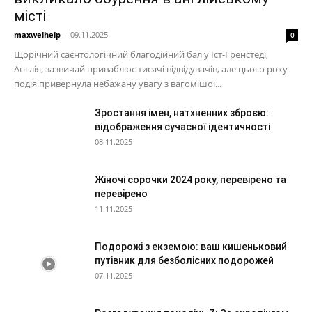
місті
maxwelhelp
-
09.11.2025
0
Щорічний саєнтологічний благодійний бал у Іст-Гренстеді,
Англія, зазвичай приваблює тисячі відвідувачів, але цього року
подія привернула небажану увагу з вагомішої...
Зростання імен, натхненних зброєю:
відображення сучасної ідентичності
08.11.2025
Жіночі сорочки 2024 року, перевірено та
перевірено
11.11.2025
Подорожі з екземою: ваш кишеньковий
путівник для безболісних подорожей
07.11.2025