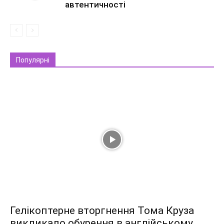
автентичності
Популярні
Гелікоптерне вторгнення Тома Круза
викликало обурення в англійському