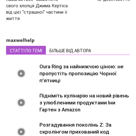
свого хлопця Джима Кертіса
від цієї “страшної” частини її
життя
maxwelhelp
СТАТТІ ПО ТЕМІ
БІЛЬШЕ ВІД АВТОРА
Oura Ring за найнижчою ціною: не
пропустіть пропозицію Чорної
п’ятниці
Підніміть кулінарію на новий рівень
з улюбленими продуктами Іни
Гартен з Amazon
Розгадування поколінь Z: За
скролінгом прихований код