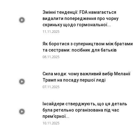
Змінні тенденції: FDA намагається
видалити попередження про чорну
скриньку щодо гормональної...
11.11.2025
Як боротися з суперництвом між братами
та сестрами: посібник для батьків
08.11.2025
Сила моди: чому важливий вибір Меланії
Трамп на посаду першої леді
07.11.2025
Інсайдери стверджують, що ця деталь
була ретельно організована під час
прем’єрної...
10.11.2025