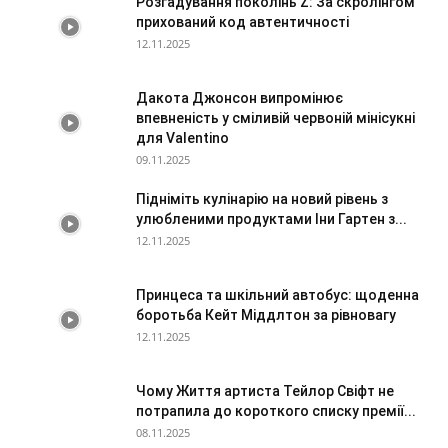
Розгадування поколінь Z: За скролінгом
прихований код автентичності
12.11.2025
Дакота Джонсон випромінює
впевненість у сміливій червоній мінісукні
для Valentino
09.11.2025
Підніміть кулінарію на новий рівень з
улюбленими продуктами Іни Гартен з...
12.11.2025
Принцеса та шкільний автобус: щоденна
боротьба Кейт Міддлтон за рівновагу
12.11.2025
Чому Життя артиста Тейлор Свіфт не
потрапила до короткого списку премії...
08.11.2025