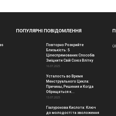
ПОПУЛЯРНІ ПОВІДОМЛЕННЯ
П
as
Повторно Розкрийте
Úl
Близькість: 5
Цілеспрямованих Способів
Зміцнити Свій Союз Влітку
16.07.2025
o
Усталость во Время
Менструального Цикла:
Причины, Решения и Когда
Обращаться к...
13.07.2025
Гіалуронова Кислота: Ключ
до молодості та зволоження