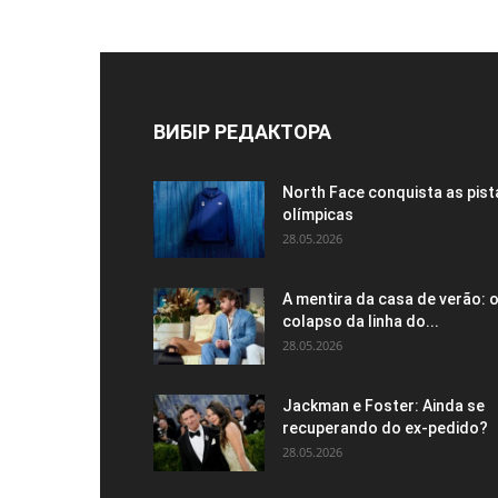
ВИБІР РЕДАКТОРА
North Face conquista as pist
olímpicas
28.05.2026
A mentira da casa de verão: 
colapso da linha do...
28.05.2026
Jackman e Foster: Ainda se
recuperando do ex-pedido?
28.05.2026