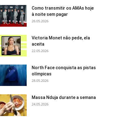
Como transmitir os AMAs hoje
à noite sem pagar
26.05.2026
Victoria Monet não pede, ela
aceita
22.05.2026
North Face conquista as pistas
olímpicas
28.05.2026
Massa Nduja durante a semana
24.05.2026