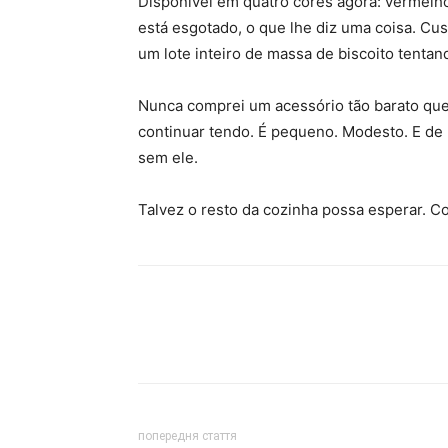
Disponível em quatro cores agora: vermelho,
está esgotado, o que lhe diz uma coisa. Cu
um lote inteiro de massa de biscoito tentand
Nunca comprei um acessório tão barato qu
continuar tendo. É pequeno. Modesto. E de 
sem ele.
Talvez o resto da cozinha possa esperar. 
попередня стаття