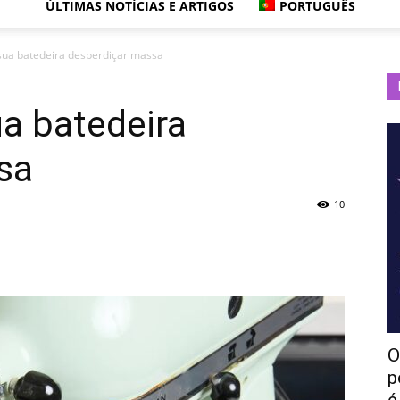
ÚLTIMAS NOTÍCIAS E ARTIGOS
PORTUGUÊS
 sua batedeira desperdiçar massa
ua batedeira
sa
10
O
p