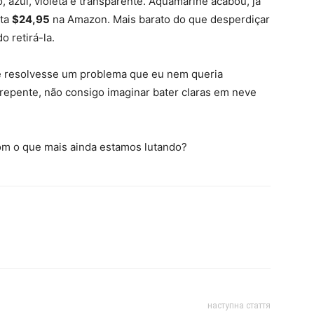
 azul, violeta e transparente. Aquamarine acabou, já
sta
$24,95
na Amazon. Mais barato do que desperdiçar
o retirá-la.
e resolvesse um problema que eu nem queria
repente, não consigo imaginar bater claras em neve
Com o que mais ainda estamos lutando?
наступна стаття