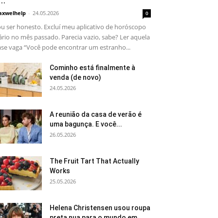
..
xwelhelp
-
24.05.2026
0
u ser honesto. Excluí meu aplicativo de horóscopo
ário no mês passado. Parecia vazio, sabe? Ler aquela
ase vaga “Você pode encontrar um estranho...
Cominho está finalmente à
venda (de novo)
24.05.2026
A reunião da casa de verão é
uma bagunça. E você...
26.05.2026
The Fruit Tart That Actually
Works
25.05.2026
Helena Christensen usou roupa
preta nua para o mundo em