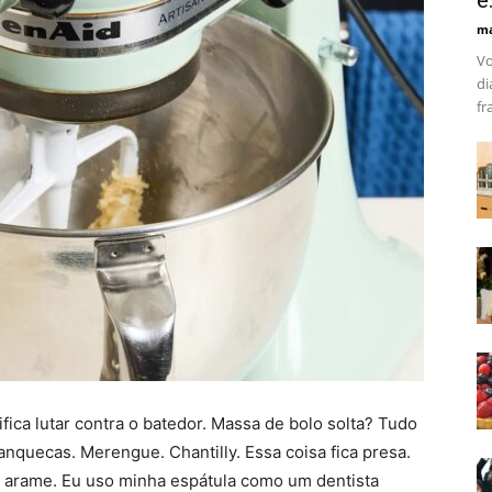
é.
ma
Vo
di
fr
ica lutar contra o batedor. Massa de bolo solta? Tudo
nquecas. Merengue. Chantilly. Essa coisa fica presa.
 arame. Eu uso minha espátula como um dentista