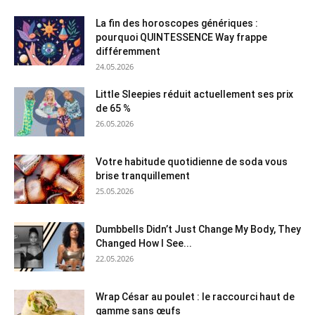
La fin des horoscopes génériques :
pourquoi QUINTESSENCE Way frappe
différemment
24.05.2026
Little Sleepies réduit actuellement ses prix
de 65 %
26.05.2026
Votre habitude quotidienne de soda vous
brise tranquillement
25.05.2026
Dumbbells Didn’t Just Change My Body, They
Changed How I See...
22.05.2026
Wrap César au poulet : le raccourci haut de
gamme sans œufs