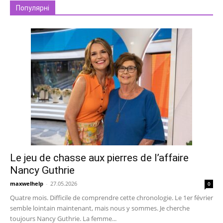
Популярні
Le jeu de chasse aux pierres de l’affaire
Nancy Guthrie
maxwelhelp
-
27.05.2026
0
Quatre mois. Difficile de comprendre cette chronologie. Le 1er février
semble lointain maintenant, mais nous y sommes. Je cherche
toujours Nancy Guthrie. La femme...