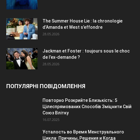
The Summer House Lie : la chronologie
d’Amanda et West s’effondre
28.05.2026
Jackman et Foster : toujours sous le choc
de l’ex-demande ?
28.05.2026
ПОПУЛЯРНІ ПОВІДОМЛЕННЯ
Повторно Розкрийте Близькість: 5
Цілеспрямованих Способів Зміцнити Свій
Союз Влітку
16.07.2025
Усталость во Время Менструального
Цикла: Причины, Решения и Когда