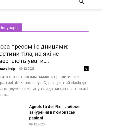
Популярні
оза пресом і сідницями:
астини тіла, на які не
вертають уваги,...
xwelhelp
-
09.12.2025
0
гато фітнес-програм надають пріоритет силі
ра, силі ніг і чіткості рук. Однак цілісний підхід до
агополуччя вимагає уваги до частин тіла, про які
сто...
Agnolotti del Plin: глибоке
занурення в п’ємонтські
равіолі
09.12.2025