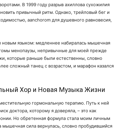
оворотами. В 1999 году разрыв ахиллова сухожилия
ановить привычный ритм. Однако, трейловый бег и
ходимостью, аanchorom для душевного равновесия,
ил новым языком: медленнее набиралась мышечная
мптомы менопаузы, непривычные для моей прежде
ки, которые раньше были естественны, словно
олее сложный танец с возрастом, и марафон казался
льный Хор и Новая Музыка Жизни
заместительную гормональную терапию. Путь к ней
ск доктора, которому я доверяла, – это как
онии. Но обретенная формула стала моим личным
а мышечная сила вернулась, словно пробудившийся