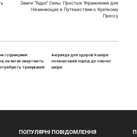
ть
Зажги “Ядро” Силы: Простые Упражнения для
Начинающих в Путешествии к Крепкому
Прессу
м і сідницями:
Аюрведа для здоров’я шкіри:
ла, на які не звертають
позачасовий підхід до сяючої
 потребують тренування
шкіри
ПОПУЛЯРНІ ПОВІДОМЛЕННЯ
П