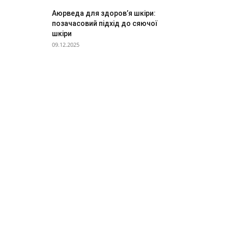
Аюрведа для здоров’я шкіри:
позачасовий підхід до сяючої
шкіри
09.12.2025