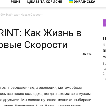
РІЗНЕ
ЦІКАВЕ ТА КОРИСНЕ
УКРАЇНСЬКА
 60+ Набирает Новые Скорости
INT: Как Жизнь в
П
овые Скорости
ч
з
254
ma
Ба
яд
бл
ча
етры, преодоленные, а эволюция, метаморфоза,
ось все после колледжа, когда знакомство с мужем
 с друзьями. Мы словно путешественники, выбирали
анциско, Вашингтон, Нью-Йорк – каждая гонка –