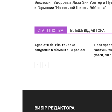
Эволюция Здоровья: Лиза Энн Уолтер и Пу
к Гармонии “Начальной Школы Эбботта”
СТАТТІ ПО ТЕМІ
БІЛЬШЕ ВІД АВТОРА
Agnolotti del Plin: глибоке
Поза пресо
занурення в п’ємонтські равіолі
частини ті
уваги, які
ВИБІР РЕДАКТОРА