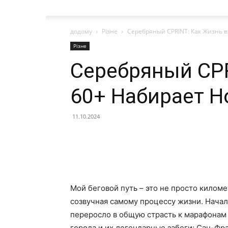
додому
Різне
Серебряный СPRINT: Как Жизнь в
Різне
Серебряный СPR
60+ Набирает Н
11.10.2024
Мой беговой путь – это не просто килом
созвучная самому процессу жизни. Начал
переросло в общую страсть к марафонам
города и их легендарные забеги: Сан-Фр