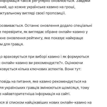
. Інформація також регулярно оновлюється. Завдяки
ий, що кожне українське казино на гроші,
ктуальному вигляді своєї пропозиції.
 розвивається. Останнє оновлення додало спеціальні
 перевірити, як виглядає обране онлайн-казино у
жне оновлення рейтингу, яке показує найкраще
м для гравця.
що враховується при виборі казино і як формуються
яке онлайн-казино ви рекомендуєте?». Оцінюючи
овується кілька ключових аспектів. Вони тут:
повідь на питання, яке казино рекомендується на
я українських гравців змінюються щомісяця, тому
е найавторитетніша інформація на сайті.
ися зі списком найцікавіших нових онлайн-казино на