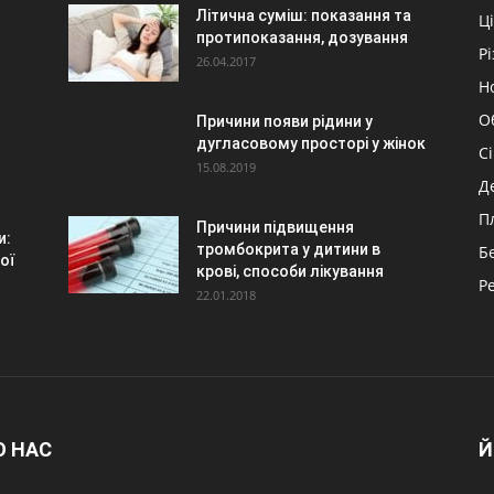
Літична суміш: показання та
Ц
протипоказання, дозування
Р
26.04.2017
Н
О
Причини появи рідини у
дугласовому просторі у жінок
С
15.08.2019
Д
П
Причини підвищення
и:
тромбокрита у дитини в
Б
ої
крові, способи лікування
Р
22.01.2018
О НАС
Й