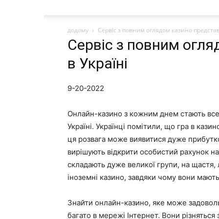
додому
Сервіс з повним оглядом казино представ
Сервіс з повним огл
в Україні
9-20-2022
Онлайн-казино з кожним днем ​​стають все
Україні. Українці помітили, що гра в кази
ця розвага може виявитися дуже прибутков
вирішують відкрити особистий рахунок на 
складають дуже великої групи, на щастя,
іноземні казино, завдяки чому вони мають
Знайти онлайн-казино, яке може задоволь
багато в мережі Інтернет. Вони різняться