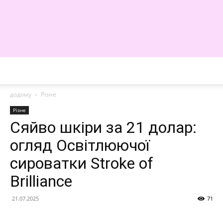
WE
додому
Різне
Різне
Сяйво шкіри за 21 долар:
огляд Освітлюючої
сироватки Stroke of
Brilliance
21.07.2025
71