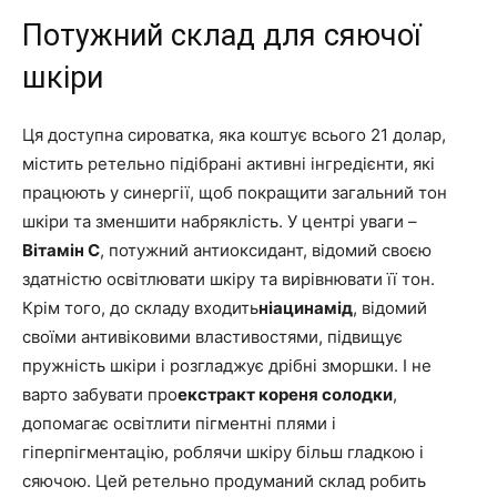
Потужний склад для сяючої
шкіри
Ця доступна сироватка, яка коштує всього 21 долар,
містить ретельно підібрані активні інгредієнти, які
працюють у синергії, щоб покращити загальний тон
шкіри та зменшити набряклість. У центрі уваги –
Вітамін C
, потужний антиоксидант, відомий своєю
здатністю освітлювати шкіру та вирівнювати її тон.
Крім того, до складу входить
ніацинамід
, відомий
своїми антивіковими властивостями, підвищує
пружність шкіри і розгладжує дрібні зморшки. І не
варто забувати про
екстракт кореня солодки
,
допомагає освітлити пігментні плями і
гіперпігментацію, роблячи шкіру більш гладкою і
сяючою. Цей ретельно продуманий склад робить