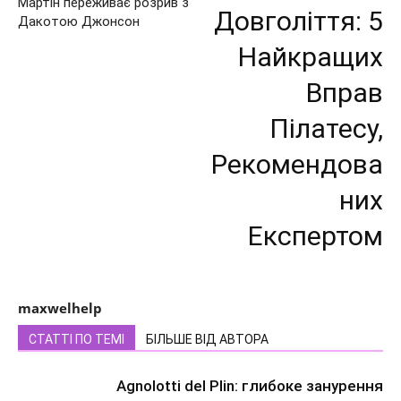
Мартін переживає розрив з
Довголіття: 5
Дакотою Джонсон
Найкращих
Вправ
Пілатесу,
Рекомендова
них
Експертом
maxwelhelp
СТАТТІ ПО ТЕМІ
БІЛЬШЕ ВІД АВТОРА
Agnolotti del Plin: глибоке занурення