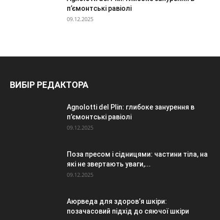
п’ємонтські равіолі
09.12.2025
ВИБІР РЕДАКТОРА
Agnolotti del Plin: глибоке занурення в
п’ємонтські равіолі
09.12.2025
Поза пресом і сідницями: частини тіла, на
які не звертають уваги,...
09.12.2025
Аюрведа для здоров’я шкіри:
позачасовий підхід до сяючої шкіри