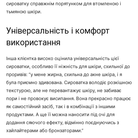
сироватку справжнім порятунком для втомленою і
тьмяною шкіри.
Універсальність і комфорт
використання
Інша клієнтка високо оцінила універсальність цієї
сироватки, особливо її ніжність для шкіри, схильної до
проривів: “у мене жирна, схильна до акне шкіра, і я
була приємно здивована. Сироватка володіє розкішною
текстурою, але не перевантажує шкіру, не забиває
пори і не провокує висипання. Вона прекрасно працює
як самостійний засіб, так і в комбінації з іншими
продуктами. А ще її можна наносити під очі для
додання сяючого ефекту, відмінно поєднуючись з
хайлайтерами або бронзаторами.”