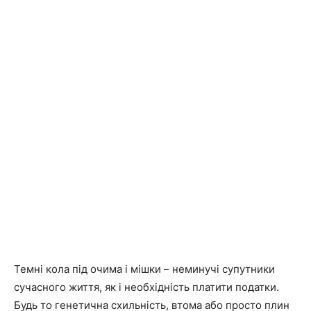
Темні кола під очима і мішки – неминучі супутники
сучасного життя, як і необхідність платити податки.
Будь то генетична схильність, втома або просто плин