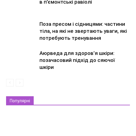
в п’ємонтські равіолі
Поза пресом і сідницями: частини
тіла, на які не звертають уваги, які
потребують тренування
Аюрведа для здоров’я шкіри:
позачасовий підхід до сяючої
шкіри
Популярні