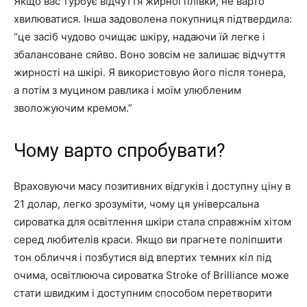
Якщо вас турбує відчуття жирної плівки, не варто
хвилюватися. Інша задоволена покупниця підтвердила:
“це засіб чудово очищає шкіру, надаючи їй легке і
збалансоване сяйво. Воно зовсім не залишає відчуття
жирності на шкірі. Я використовую його після тонера,
а потім з муцином равлика і моїм улюбленим
зволожуючим кремом.”
Чому варто спробувати?
Враховуючи масу позитивних відгуків і доступну ціну в
21 долар, легко зрозуміти, чому ця універсальна
сироватка для освітлення шкіри стала справжнім хітом
серед любителів краси. Якщо ви прагнете поліпшити
тон обличчя і позбутися від впертих темних кіл під
очима, освітлююча сироватка Stroke of Brilliance може
стати швидким і доступним способом перетворити