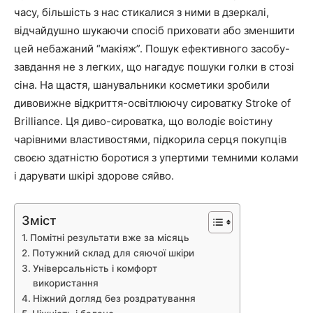
часу, більшість з нас стикалися з ними в дзеркалі,
відчайдушно шукаючи спосіб приховати або зменшити
цей небажаний “макіяж”. Пошук ефективного засобу-
завдання не з легких, що нагадує пошуки голки в стозі
сіна. На щастя, шанувальники косметики зробили
дивовижне відкриття-освітлюючу сироватку Stroke of
Brilliance. Ця диво-сироватка, що володіє воістину
чарівними властивостями, підкорила серця покупців
своєю здатністю боротися з упертими темними колами
і дарувати шкірі здорове сяйво.
Зміст
Помітні результати вже за місяць
Потужний склад для сяючої шкіри
Універсальність і комфорт
використання
Ніжний догляд без роздратування