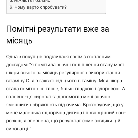
Ніжність і баланс
Чому варто спробувати?
Помітні результати вже за
місяць
Одна з покупців поділилася своїм захопленим
досвідом: “я помітила значні поліпшення стану моєї
шкіри всього за місяць регулярного використання
вітаміну С. я в захваті від цього вітаміну! Моя шкіра
стала помітно світліше, більш гладкою і здоровою. А
головне-ця сироватка допомогла мені значно
зменшити набряклість під очима. Враховуючи, що у
мене маленька однорічна дитина і повноцінний сон-
розкіш, я впевнена, що результат саме завдяки цій
сироватці!”