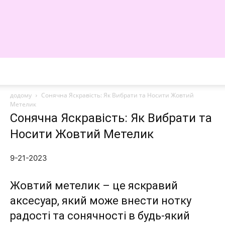
WE
додому
Сонячна Яскравість: Як Вибрати та Носити Жовтий
Метелик
Сонячна Яскравість: Як Вибрати та
Носити Жовтий Метелик
9-21-2023
Жовтий метелик
– це яскравий
аксесуар, який може внести нотку
радості та сонячності в будь-який