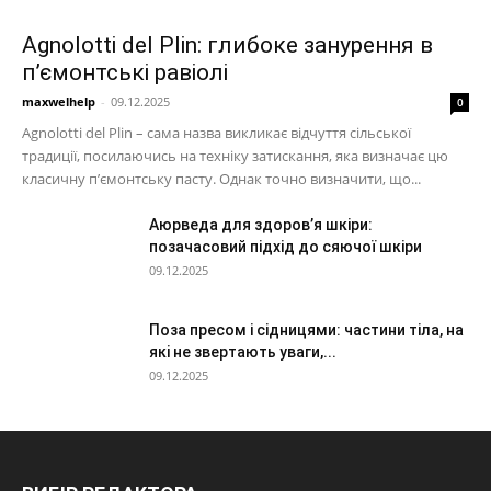
Agnolotti del Plin: глибоке занурення в
п’ємонтські равіолі
maxwelhelp
-
09.12.2025
0
Agnolotti del Plin – сама назва викликає відчуття сільської
традиції, посилаючись на техніку затискання, яка визначає цю
класичну п’ємонтську пасту. Однак точно визначити, що...
Аюрведа для здоров’я шкіри:
позачасовий підхід до сяючої шкіри
09.12.2025
Поза пресом і сідницями: частини тіла, на
які не звертають уваги,...
09.12.2025