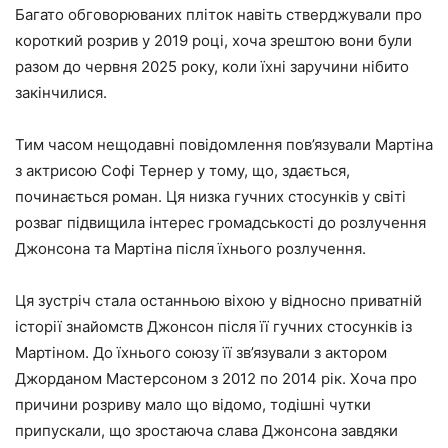
Багато обговорюваних пліток навіть стверджували про
короткий розрив у 2019 році, хоча зрештою вони були
разом до червня 2025 року, коли їхні заручини нібито
закінчилися.
Тим часом нещодавні повідомлення пов’язували Мартіна
з актрисою Софі Тернер у тому, що, здається,
починається роман. Ця низка гучних стосунків у світі
розваг підвищила інтерес громадськості до розлучення
Джонсона та Мартіна після їхнього розлучення.
Ця зустріч стала останньою віхою у відносно приватній
історії знайомств Джонсон після її гучних стосунків із
Мартіном. До їхнього союзу її зв’язували з актором
Джорданом Мастерсоном з 2012 по 2014 рік. Хоча про
причини розриву мало що відомо, тодішні чутки
припускали, що зростаюча слава Джонсона завдяки