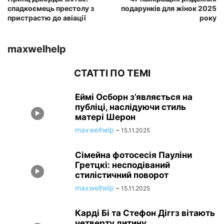
спадкоємець престолу з
подарунків для жінок 2025
пристрастю до авіації
року
maxwelhelp
СТАТТІ ПО ТЕМІ
Еймі Осборн з’являється на
публіці, наслідуючи стиль
матері Шерон
maxwelhelp
-
15.11.2025
Сімейна фотосесія Пауліни
Гретцкі: несподіваний
стилістичний поворот
maxwelhelp
-
15.11.2025
Карді Бі та Стефон Діггз вітають
четверту дитину