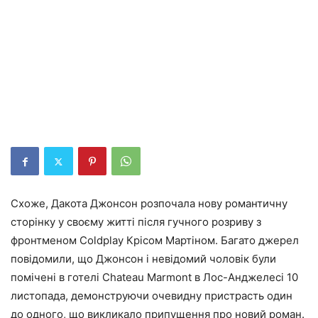
Схоже, Дакота Джонсон розпочала нову романтичну
сторінку у своєму житті після гучного розриву з
фронтменом Coldplay Крісом Мартіном. Багато джерел
повідомили, що Джонсон і невідомий чоловік були
помічені в готелі Chateau Marmont в Лос-Анджелесі 10
листопада, демонструючи очевидну пристрасть один
до одного, що викликало припущення про новий роман.