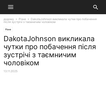
додому
Різне
DakotaJohnson викликала чутки про побачення
після зустрічі з таємничим чоловіком
Різне
DakotaJohnson викликала
чутки про побачення після
зустрічі з таємничим
чоловіком
13.11.2025