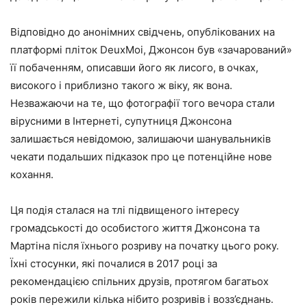
Відповідно до анонімних свідчень, опублікованих на
платформі пліток DeuxMoi, Джонсон був «зачарований»
її побаченням, описавши його як лисого, в очках,
високого і приблизно такого ж віку, як вона.
Незважаючи на те, що фотографії того вечора стали
вірусними в Інтернеті, супутниця Джонсона
залишається невідомою, залишаючи шанувальників
чекати подальших підказок про це потенційне нове
кохання.
Ця подія сталася на тлі підвищеного інтересу
громадськості до особистого життя Джонсона та
Мартіна після їхнього розриву на початку цього року.
Їхні стосунки, які почалися в 2017 році за
рекомендацією спільних друзів, протягом багатьох
років пережили кілька нібито розривів і возз’єднань.