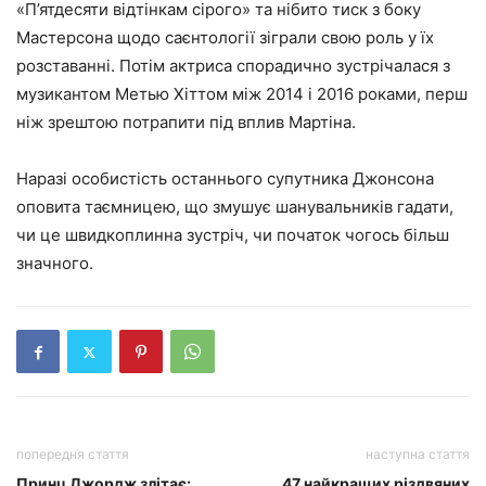
«П’ятдесяти відтінкам сірого» та нібито тиск з боку
Мастерсона щодо саєнтології зіграли свою роль у їх
розставанні. Потім актриса спорадично зустрічалася з
музикантом Метью Хіттом між 2014 і 2016 роками, перш
ніж зрештою потрапити під вплив Мартіна.
Наразі особистість останнього супутника Джонсона
оповита таємницею, що змушує шанувальників гадати,
чи це швидкоплинна зустріч, чи початок чогось більш
значного.
попередня стаття
наступна стаття
Принц Джордж злітає:
47 найкращих різдвяних