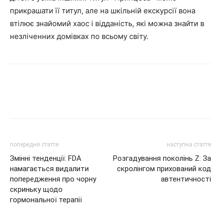
прикрашати її титул, але на шкільній екскурсії вона
втілює знайомий хаос і відданість, які можна знайти в
незліченних домівках по всьому світу.
попередня стаття
наступна стаття
Змінні тенденції: FDA
Розгадування поколінь Z: За
намагається видалити
скролінгом прихований код
попередження про чорну
автентичності
скриньку щодо
гормональної терапії