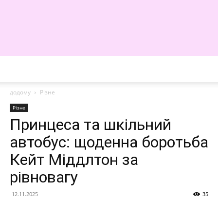
WE
додому
Різне
Різне
Принцеса та шкільний
автобус: щоденна боротьба
Кейт Міддлтон за
рівновагу
12.11.2025
35