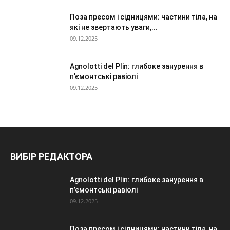
Поза пресом і сідницями: частини тіла, на
які не звертають уваги,...
09.12.2025
Agnolotti del Plin: глибоке занурення в
п’ємонтські равіолі
09.12.2025
ВИБІР РЕДАКТОРА
Agnolotti del Plin: глибоке занурення в
п’ємонтські равіолі
09.12.2025
Поза пресом і сідницями: частини тіла, на