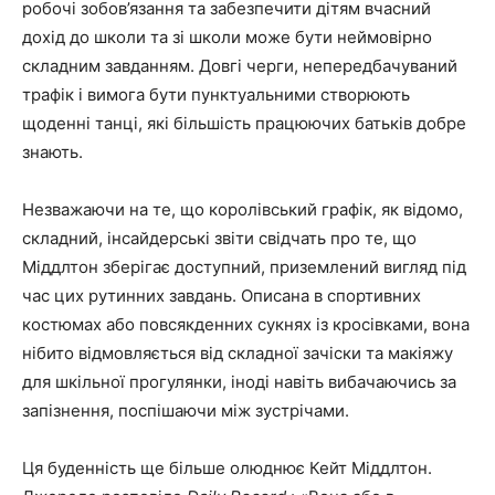
робочі зобов’язання та забезпечити дітям вчасний
дохід до школи та зі школи може бути неймовірно
складним завданням. Довгі черги, непередбачуваний
трафік і вимога бути пунктуальними створюють
щоденні танці, які більшість працюючих батьків добре
знають.
Незважаючи на те, що королівський графік, як відомо,
складний, інсайдерські звіти свідчать про те, що
Міддлтон зберігає доступний, приземлений вигляд під
час цих рутинних завдань. Описана в спортивних
костюмах або повсякденних сукнях із кросівками, вона
нібито відмовляється від складної зачіски та макіяжу
для шкільної прогулянки, іноді навіть вибачаючись за
запізнення, поспішаючи між зустрічами.
Ця буденність ще більше олюднює Кейт Міддлтон.