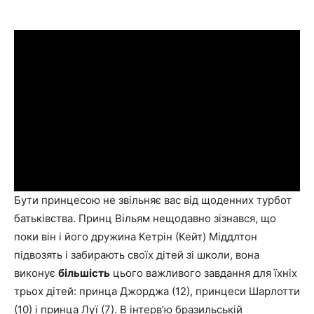
Бути принцесою не звільняє вас від щоденних турбот
батьківства. Принц Вільям нещодавно зізнався, що
поки він і його дружина Кетрін (Кейт) Міддлтон
підвозять і забирають своїх дітей зі школи, вона
виконує
більшість
цього важливого завдання для їхніх
трьох дітей: принца Джорджа (12), принцеси Шарлотти
(10) і принца Луї (7). В інтерв’ю бразильській