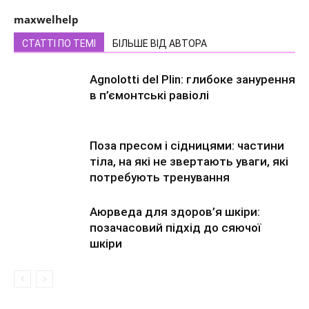
maxwelhelp
СТАТТІ ПО ТЕМІ
БІЛЬШЕ ВІД АВТОРА
Agnolotti del Plin: глибоке занурення
в п’ємонтські равіолі
Поза пресом і сідницями: частини
тіла, на які не звертають уваги, які
потребують тренування
Аюрведа для здоров’я шкіри:
позачасовий підхід до сяючої
шкіри