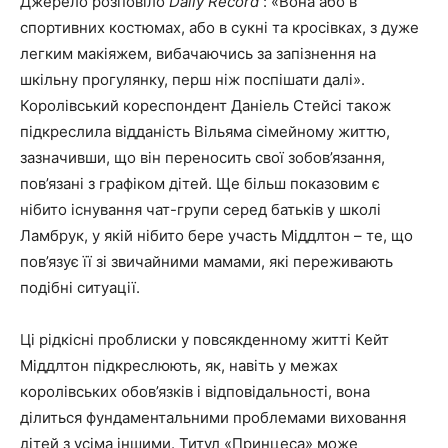
Джерело розповіло
Daily Record
: «Вона або в
спортивних костюмах, або в сукні та кросівках, з дуже
легким макіяжем, вибачаючись за запізнення на
шкільну прогулянку, перш ніж поспішати далі».
Королівський кореспондент Даніель Стейсі також
підкреслила відданість Вільяма сімейному життю,
зазначивши, що він переносить свої зобов’язання,
пов’язані з графіком дітей. Ще більш показовим є
нібито існування чат-групи серед батьків у школі
Ламбрук, у якій нібито бере участь Міддлтон – те, що
пов’язує її зі звичайними мамами, які переживають
подібні ситуації.
Ці рідкісні проблиски у повсякденному житті Кейт
Міддлтон підкреслюють, як, навіть у межах
королівських обов’язків і відповідальності, вона
ділиться фундаментальними проблемами виховання
дітей з усіма іншими. Титул «Принцеса» може