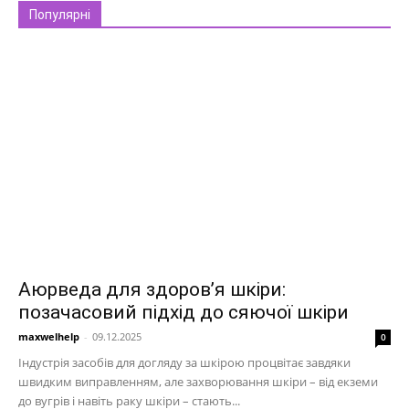
Популярні
Аюрведа для здоров’я шкіри:
позачасовий підхід до сяючої шкіри
maxwelhelp
-
09.12.2025
0
Індустрія засобів для догляду за шкірою процвітає завдяки
швидким виправленням, але захворювання шкіри – від екземи
до вугрів і навіть раку шкіри – стають...