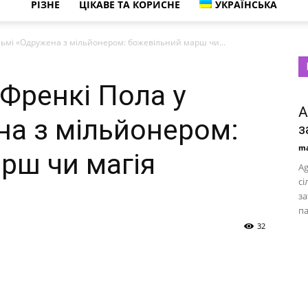
РІЗНЕ
ЦІКАВЕ ТА КОРИСНЕ
УКРАЇНСЬКА
льмі «Одружена з мільйонером: божевільний марш чи...
Френкі Пола у
A
на з мільйонером:
з
ma
рш чи магія
Ag
сі
за
па
32