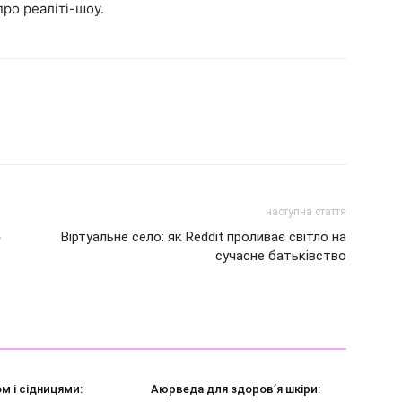
ро реаліті-шоу.
наступна стаття
»
Віртуальне село: як Reddit проливає світло на
сучасне батьківство
м і сідницями:
Аюрведа для здоров’я шкіри: