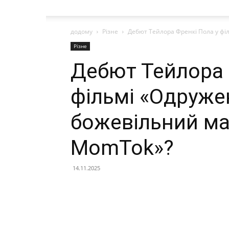
додому
Різне
Дебют Тейлора Френкі Пола у фі
Різне
Дебют Тейлора 
фільмі «Одруже
божевільний ма
MomTok»?
14.11.2025