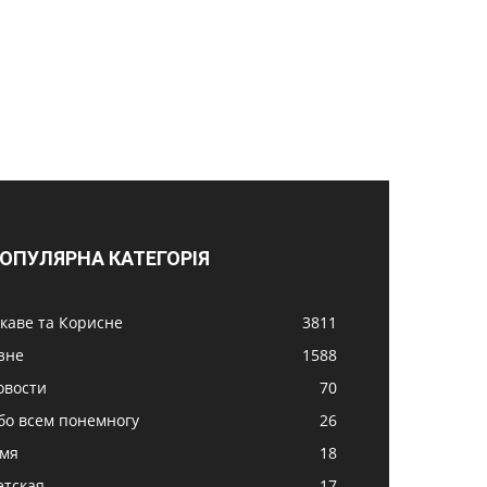
ОПУЛЯРНА КАТЕГОРІЯ
ікаве та Корисне
3811
ізне
1588
овости
70
бо всем понемногу
26
імя
18
етская
17