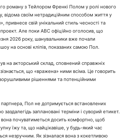
вого роману з Тейлором Френкі Полом у ролі нового
у, відома своїм нетрадиційним способом життя у
, привнесе свій унікальний стиль чесності та
 проект. Але поки ABC офіційно оголосив, що
езня 2026 року, шанувальники вже почали
шоу на основі кліпів, показаних самою Пол.
нув на акторський склад, сповнений справжніх
на зізнається, що «вражена» ними всіма. Це говорить
 зворушливими рішеннями та потенційними
у партнера, Пол не дотримується встановлених
ро заздалегідь заплановані терміни і суворий етикет.
 вона почуватиметься досить комфортно, щоб
упну їжу та, що найцікавіше, у будь-який час
ься незручним. Як зізналася вона з кокетливою