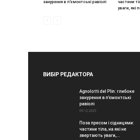
занурення в п’ємонтські равіолі
частини ті
уваги, які
ВИБІР РЕДАКТОРА
Agnolotti del Plin: глибоке
занурення в п’ємонтські
равіолі
09.12.2025
Поза пресом і сідницями:
частини тіла, на які не
звертають уваги,...