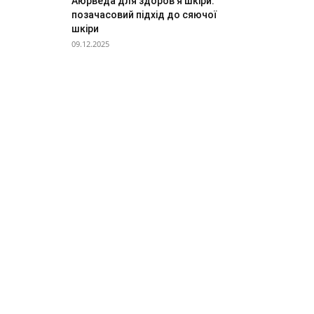
Аюрведа для здоров’я шкіри:
позачасовий підхід до сяючої
шкіри
09.12.2025