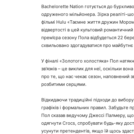
Bachelorette Nation готується до бурхли
одруженого мільйонера. Зірка реаліті-шо
фільмі Hulu «Таємне життя дружин Мором»
відвертості в цей культовий романтичний
прем’єра сезону Пола відбудеться 22 бер
схвильовано здогадуватися про майбутнє 
У фіналі «Золотого холостяка» Пол натяк
зв’язків – це виклик для неї, оскільки во
про те, що нас чекає сезон, наповнений
розбитими серцями.
Відкидаючи традиційні підходи до вибор
графіків і формальних правил. Забудьте п
Пол сказав ведучому Джессі Палмеру, що
одягнути Crocs, спробувати будь-яку дост
усунути претендентів, якщо їй щось здаст