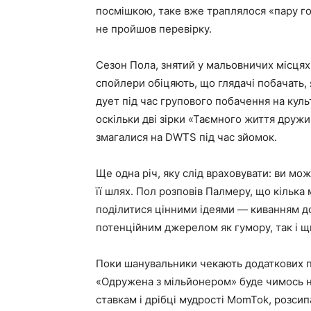
посмішкою, таке вже траплялося «пару г
не пройшов перевірку.
Сезон Пола, знятий у мальовничих місцях
спойлери обіцяють, що глядачі побачать,
дует під час групового побачення на кул
оскільки дві зірки «Таємного життя дружи
змагалися на DWTS під час зйомок.
Ще одна річ, яку слід враховувати: ви мо
її шлях. Пол розповів Палмеру, що кілька 
поділитися цінними ідеями — киванням до 
потенційним джерелом як гумору, так і щ
Поки шанувальники чекають додаткових п
«Одружена з мільйонером» буде чимось н
ставкам і дрібці мудрості MomTok, розсип