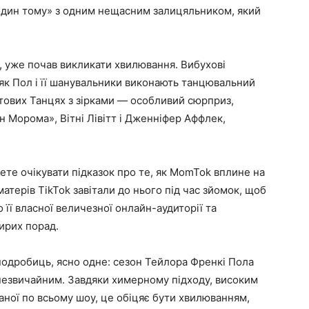
один тому» з одним нещасним залицяльником, який
, уже почав викликати хвилювання. Вибухові
 як Пол і її шанувальники виконають танцювальний
ьтових Танцях з зірками — особливий сюрприз,
н Морома», Вітні Лівітт і Дженніфер Аффлек,
жете очікувати підказок про те, як MomTok вплине на
матерів TikTok завітали до нього під час зйомок, щоб
її власної величезної онлайн-аудиторії та
ирих порад.
одробиць, ясно одне: сезон Тейлора Френкі Пола
езвичайним. Завдяки химерному підходу, високим
аної по всьому шоу, це обіцяє бути хвилюванням,