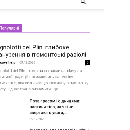
Популярні
gnolotti del Plin: глибоке
анурення в п’ємонтські равіолі
xwelhelp
-
09.12.2025
0
nolotti del Plin – сама назва викликає відчуття
льської традиції, посилаючись на техніку
тискання, яка визначає цю класичну п’ємонтську
сту. Однак точно визначити, що...
Поза пресом і сідницями:
частини тіла, на які не
звертають уваги,...
09.12.2025