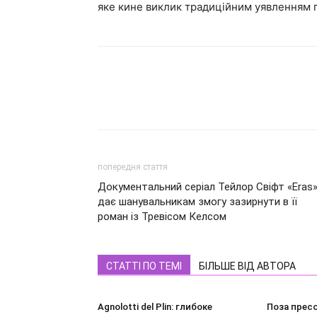
яке кине виклик традиційним уявленням п
попередня стаття
Документальний серіал Тейлор Свіфт «Eras
дає шанувальникам змогу зазирнути в її
роман із Тревісом Келсом
СТАТТІ ПО ТЕМІ
БІЛЬШЕ ВІД АВТОРА
Agnolotti del Plin: глибоке
Поза пресо