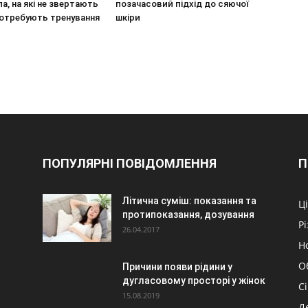
ла, на які не звертають
позачасовий підхід до сяючої
 потребують тренування
шкіри
ПОПУЛЯРНІ ПОВІДОМЛЕННЯ
П
Літична суміш: показання та
Ц
протипоказання, дозування
Р
26.04.2017
Н
О
Причини появи рідини у
дугласовому просторі у жінок
С
15.08.2019
Д