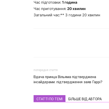
Час підготовки:
1 година
Час приготування:
20 хвилин
Загальний час:** 3 години 20 хвилин
попередня стаття
Вдача принца Вільяма підтверджена
інсайдерами: підтвердження заяв Гаррі?
СТАТТІ ПО ТЕМІ
БІЛЬШЕ ВІД АВТОРА