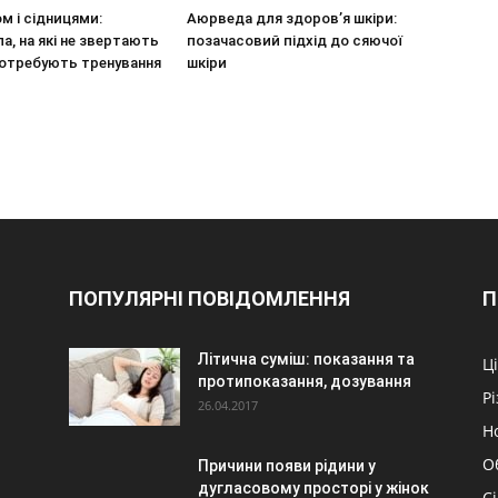
м і сідницями:
Аюрведа для здоров’я шкіри:
ла, на які не звертають
позачасовий підхід до сяючої
 потребують тренування
шкіри
ПОПУЛЯРНІ ПОВІДОМЛЕННЯ
П
Літична суміш: показання та
Ц
протипоказання, дозування
Р
26.04.2017
Н
О
Причини появи рідини у
дугласовому просторі у жінок
С