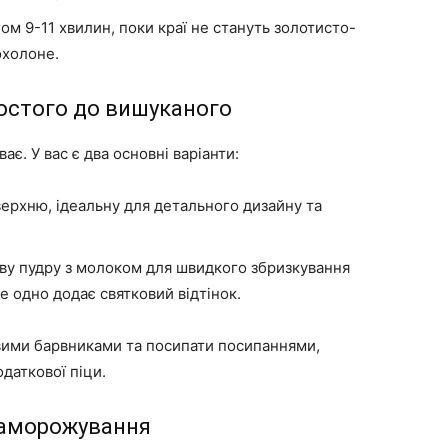
ом 9-11 хвилин, поки краї не стануть золотисто-
охолоне.
ростого до вишуканого
є. У вас є два основні варіанти:
ерхню, ідеальну для детального дизайну та
ву пудру з молоком для швидкого збризкування
се одно додає святковий відтінок.
вими барвниками та посипати посипаннями,
даткової піци.
заморожування