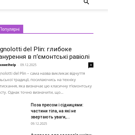
Популярні
gnolotti del Plin: глибоке
анурення в п’ємонтські равіолі
xwelhelp
-
09.12.2025
0
nolotti del Plin – сама назва викликає відчуття
льської традиції, посилаючись на техніку
тискання, яка визначає цю класичну п’ємонтську
сту. Однак точно визначити, що...
Поза пресом і сідницями:
частини тіла, на які не
звертають уваги,...
09.12.2025