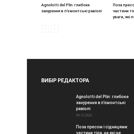
Agnolotti del Plin: глибоке
Поза пресо
занурення в п’ємонтські равіолі
частини ті
уваги, які
ВИБІР РЕДАКТОРА
Agnolotti del Plin: глибоке
занурення в п’ємонтські
равіолі
09.12.2025
Поза пресом і сідницями:
частини тіла, на які не