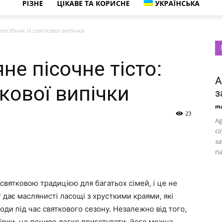
РІЗНЕ
ЦІКАВЕ ТА КОРИСНЕ
УКРАЇНСЬКА
посібник із святкової випічки
не пісочне тісто:
A
ткової випічки
з
ma
23
Ag
сі
за
па
святковою традицією для багатьох сімей, і це не
 дає маслянисті ласощі з хрусткими краями, які
оди під час святкового сезону. Незалежно від того,
чірки, це печиво легко приготувати, його можна