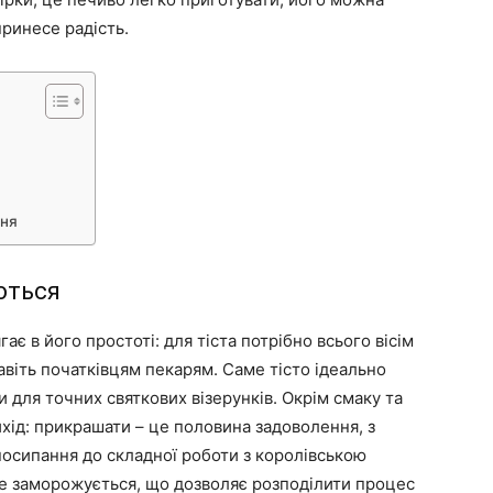
принесе радість.
ння
ються
ає в його простоті: для тіста потрібно всього вісім
авіть початківцям пекарям. Саме тісто ідеально
 для точних святкових візерунків. Окрім смаку та
хід: прикрашати – це половина задоволення, з
осипання до складної роботи з королівською
бре заморожується, що дозволяє розподілити процес