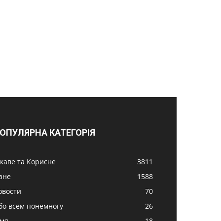
ОПУЛЯРНА КАТЕГОРІЯ
ікаве та Корисне
3811
ізне
1588
овости
70
бо всем понемногу
26
імя
18