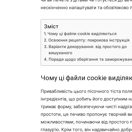
нескінченно налаштувати та обов’язково 
Зміст
Чому ці файли cookie виділяються
Освоєння рецепту: покрокова інструкція
Варіанти декорування: від простого до
вишуканого
Поради щодо зберігання та заморожува
Чому ці файли cookie виділя
Привабливість цього пісочного тіста поляг
інгредієнтів, що робить його доступним н
тримає форму, забезпечуючи чисті надрізи
простоти, це печиво пропонує творчий ви
можливостями, починаючи від простого п
глазур’ю. Крім того, він надзвичайно до