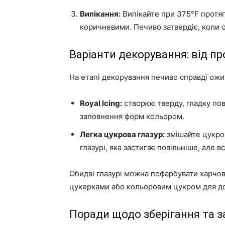
Випікання:
Випікайте при 375°F протяг
коричневими. Печиво затвердіє, коли 
Варіанти декорування: від п
На етапі декорування печиво справді ожива
Royal Icing:
створює тверду, гладку пов
заповнення форм кольором.
Легка цукрова глазур:
змішайте цукро
глазурі, яка застигає повільніше, але в
Обидві глазурі можна пофарбувати харчо
цукерками або кольоровим цукром для до
Поради щодо зберігання та 