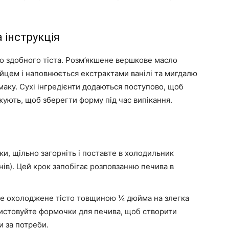
 інструкція
о здобного тіста. Розм’якшене вершкове масло
 яйцем і наповнюється екстрактами ванілі та мигдалю
маку. Сухі інгредієнти додаються поступово, щоб
жують, щоб зберегти форму під час випікання.
ски, щільно загорніть і поставте в холодильник
нів). Цей крок запобігає розповзанню печива в
е охолоджене тісто товщиною ¼ дюйма на злегка
истовуйте формочки для печива, щоб створити
и за потреби.