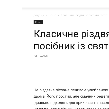
додому
Різне
Класичне різдвяне пісочне тісто: 
Різне
Класичне різдвя
посібник із свя
05.12.2025
Це різдвяне пісочне печиво є улюбленою 
дарма. Його простий, але смачний рецепт
ідеально підходять для прикраси та насол
чи ви печете з дітьми чи готуєтеся до ве