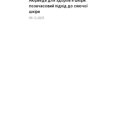
Аюрведа для здоров’я шкіри:
позачасовий підхід до сяючої
шкіри
09.12.2025