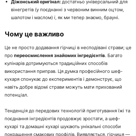
Діжонський оригінал:
достатньо універсальний для
вінегретів (у поєднанні з червоним винним оцтом,
шалотом і маслом)
і
, як ми тепер знаємо, брауні.
Чому це важливо
Це не просто додавання гірчиці в несподівані страви; це
про
переосмислення знайомих інгредієнтів
. Багато
кулінарів дотримуються традиційних способів
використання приправ. Ця думка професійного шеф-
кухаря спонукає до експериментів і демонструє, що
навіть добре відомі страви можуть мати прихований
потенціал.
Тенденція до передових технологій приготування їжі та
поєднання інгредієнтів продовжує зростати, а шеф-
кухарі та домашні кухарі шукають унікальні способи
покращення смакових профілів. Виявляється, гірчиця —