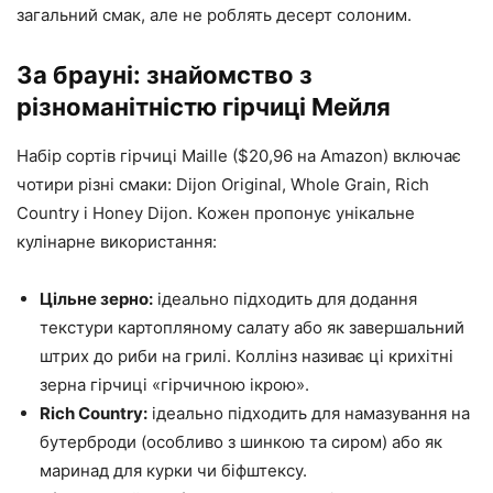
загальний смак, але не роблять десерт солоним.
За брауні: знайомство з
різноманітністю гірчиці Мейля
Набір сортів гірчиці Maille ($20,96 на Amazon) включає
чотири різні смаки: Dijon Original, Whole Grain, Rich
Country і Honey Dijon. Кожен пропонує унікальне
кулінарне використання:
Цільне зерно:
ідеально підходить для додання
текстури картопляному салату або як завершальний
штрих до риби на грилі. Коллінз називає ці крихітні
зерна гірчиці «гірчичною ікрою».
Rich Country:
ідеально підходить для намазування на
бутерброди (особливо з шинкою та сиром) або як
маринад для курки чи біфштексу.