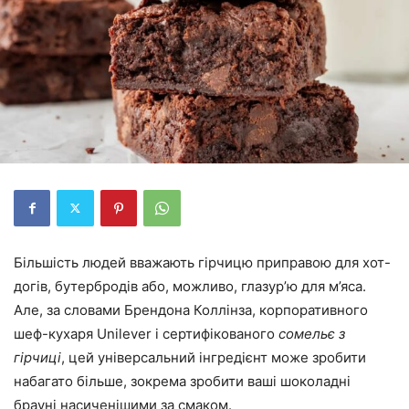
Більшість людей вважають гірчицю приправою для хот-
догів, бутербродів або, можливо, глазур’ю для м’яса.
Але, за словами Брендона Коллінза, корпоративного
шеф-кухаря Unilever і сертифікованого
сомельє з
гірчиці
, цей універсальний інгредієнт може зробити
набагато більше, зокрема зробити ваші шоколадні
брауні насиченішими за смаком.