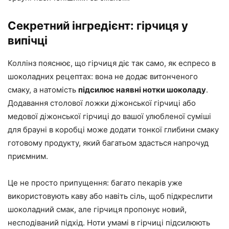
Секретний інгредієнт: гірчиця у
випічці
Коллінз пояснює, що гірчиця діє так само, як еспресо в
шоколадних рецептах: вона не додає витонченого
смаку, а натомість
підсилює наявні нотки шоколаду
.
Додавання столової ложки діжонської гірчиці або
медової діжонської гірчиці до вашої улюбленої суміші
для брауні в коробці може додати тонкої глибини смаку
готовому продукту, який багатьом здасться напрочуд
приємним.
Це не просто припущення: багато пекарів уже
використовують каву або навіть сіль, щоб підкреслити
шоколадний смак, але гірчиця пропонує новий,
несподіваний підхід. Ноти умамі в гірчиці підсилюють