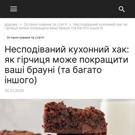
додому
Останні новини та статті
Несподіваний кухонний хак: як
гірчиця може покращити ваші брауні (та багато іншого)
Останні новини та статті
Несподіваний кухонний хак:
як гірчиця може покращити
ваші брауні (та багато
іншого)
30.01.2026