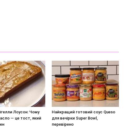
йгелли Лоусон: Чому
Найкращий готовий соус Queso
асло — це тост, який
для вечірки Super Bowl,
ен
перевірено