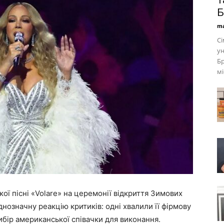
т
Б
ma
знаменитості
Сі
ун
Бр
мі
кої пісні «Volare» на церемонії відкриття Зимових
днозначну реакцію критиків: одні хвалили її фірмову
вибір американської співачки для виконання.