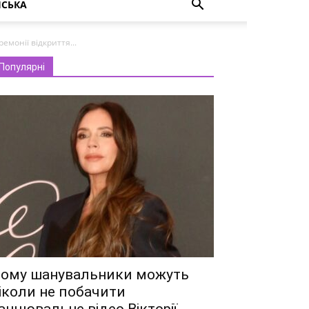
НСЬКА
монії відкриття...
Популярні
ому шанувальники можуть
іколи не побачити