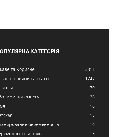
ОПУЛЯРНА КАТЕГОРІЯ
ікаве та Корисне
3811
станні новини та статті
1747
овости
70
бо всем понемногу
26
імя
18
етская
17
ланирование беременности
16
еременность и роды
15