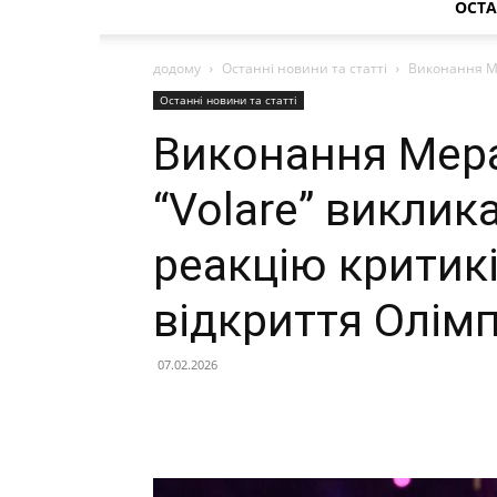
ОСТА
додому
Останні новини та статті
Виконання Ме
Останні новини та статті
Виконання Мера
“Volare” викли
реакцію критикі
відкриття Олімп
07.02.2026