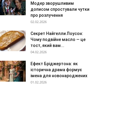
Модер зворушливим
дописом спростували чутки
про розлучення
02.02.2026
Секрет Найгелли Лоусон:
Чому подвійне масло — це
тост, який вам...
04.02.2026
Ефект Бріджертона: як
історична драма формує
імена для новонароджених
01.02.2026