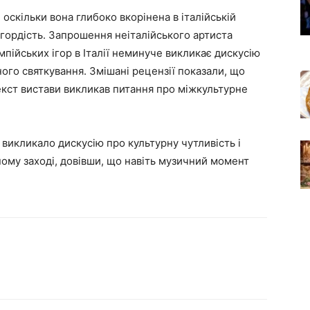
, оскільки вона глибоко вкорінена в італійській
 гордість. Запрошення неіталійського артиста
мпійських ігор в Італії неминуче викликає дискусію
ого святкування. Змішані рецензії показали, що
екст вистави викликав питання про міжкультурне
викликало дискусію про культурну чутливість і
ому заході, довівши, що навіть музичний момент