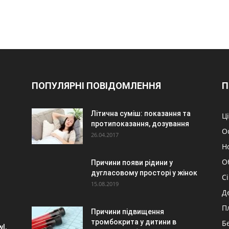
ПОПУЛЯРНІ ПОВІДОМЛЕННЯ
П
Літична суміш: показання та
Ц
протипоказання, дозування
О
26.04.2017
Н
О
Причини появи рідини у
дугласовому просторі у жінок
С
15.08.2019
Д
П
Причини підвищення
тромбокрита у дитини в
Б
l,