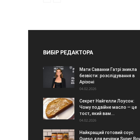
ВИБІР РЕДАКТОРА
Мати Саванни Гатрі зникла
безвісти: розслідування в
Арізоні
04.02.2026
Секрет Найгелли Лоусон:
Чому подвійне масло — це
тост, який вам...
04.02.2026
Найкращий готовий соус
Queso для вечірки Super Bow