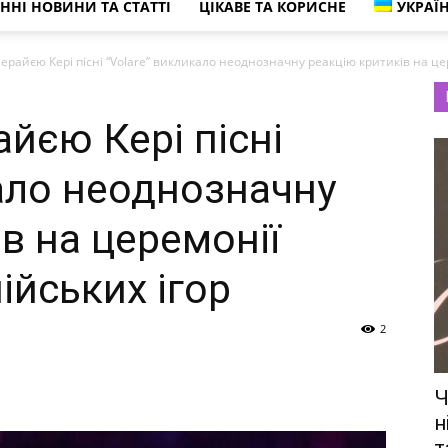
ННІ НОВИНИ ТА СТАТТІ
ЦІКАВЕ ТА КОРИСНЕ
УКРАЇ
краса,
райєю Кері пісні “Volare” викликало неоднозначну реакцію критиків на цере
йєю Кері пісні
сімейне
кало неоднозначну
в на церемонії
життя
ійських ігор
2
Ч
та
н