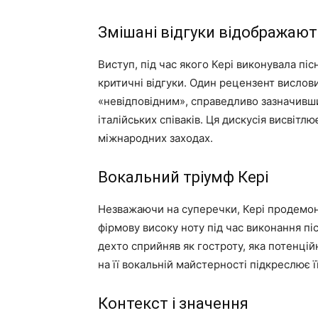
Змішані відгуки відображают
Виступ, під час якого Кері виконувала піс
критичні відгуки. Один рецензент вислови
«невідповідним», справедливо зазначивши
італійських співаків. Ця дискусія висвіт
міжнародних заходах.
Вокальний тріумф Кері
Незважаючи на суперечки, Кері продемон
фірмову високу ноту під час виконання піс
дехто сприйняв як гостроту, яка потенці
на її вокальній майстерності підкреслює ї
Контекст і значення