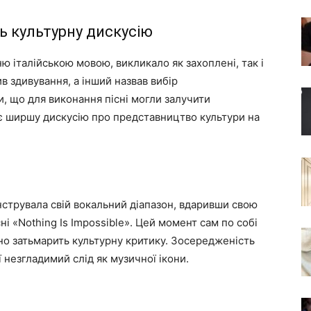
ь культурну дискусію
ню італійською мовою, викликало як захоплені, так і
в здивування, а інший назвав вибір
, що для виконання пісні могли залучити
лює ширшу дискусію про представництво культури на
струвала свій вокальний діапазон, вдаривши свою
ні «Nothing Is Impossible». Цей момент сам по собі
йно затьмарить культурну критику. Зосередженість
ї незгладимий слід як музичної ікони.