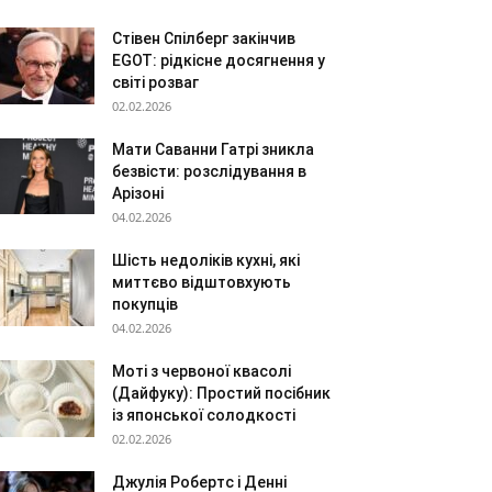
Стівен Спілберг закінчив
EGOT: рідкісне досягнення у
світі розваг
02.02.2026
Мати Саванни Гатрі зникла
безвісти: розслідування в
Арізоні
04.02.2026
Шість недоліків кухні, які
миттєво відштовхують
покупців
04.02.2026
Моті з червоної квасолі
(Дайфуку): Простий посібник
із японської солодкості
02.02.2026
Джулія Робертс і Денні