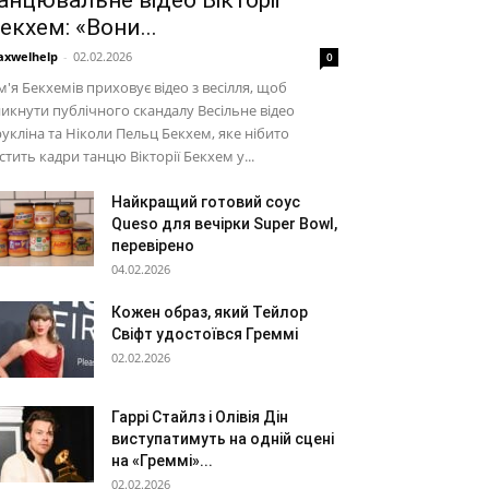
анцювальне відео Вікторії
екхем: «Вони...
xwelhelp
-
02.02.2026
0
м'я Бекхемів приховує відео з весілля, щоб
икнути публічного скандалу Весільне відео
укліна та Ніколи Пельц Бекхем, яке нібито
стить кадри танцю Вікторії Бекхем у...
Найкращий готовий соус
Queso для вечірки Super Bowl,
перевірено
04.02.2026
Кожен образ, який Тейлор
Свіфт удостоївся Греммі
02.02.2026
Гаррі Стайлз і Олівія Дін
виступатимуть на одній сцені
на «Греммі»...
02.02.2026