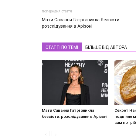
попередня стаття
Мати Саванни Гатрі зникла безвісти:
розслідування в Арізоні
СТАТТІ ПО ТЕМІ
БІЛЬШЕ ВІД АВТОРА
Мати Саванни Гатрі зникла
Секрет На
безвісти: розслідування в Арізоні
подвійне м
вам потріб