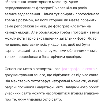
збереження неповторного моменту. Адже
передавлюватися фотографії через кілька років –
велике задоволення. Тільки тут обирати професіонала
треба з розумом, на його сторінці ви маєте побачити
саме репортажні знімки, де фотограф «ловить» на
камеру емоції. Але обов’язково треба і погодити з ним
можливість гарно виставлених загальних фото. Як то
не дивно, виставити всіх у кадрі так, щоб всі були
гарно показані та з ненапруженими обличчями – вміє
тільки професіонал з багаторічним досвідом.
Основною метою репортажного
фотографа на свято
є
документування всього, що відбувається під час свята.
Він майстерно фотографує натуральні моменти, емоції,
радісні посмішки і надихаючі миті. Завдяки його роботі
учасники свята можуть насолодитися згодом згадками
про те, яким чудовим було свято.