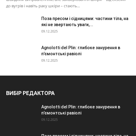
до вугрів і навіть раку шкіри – стають...
Поза пресом і сідницями: частини тіла, на
які не звертають уваги,...
09.12.2025
Agnolotti del Plin: глибоке занурення в
п’ємонтські равіолі
09.12.2025
ВИБІР РЕДАКТОРА
Agnolotti del Plin: глибоке занурення в
п’ємонтські равіолі
09.12.2025