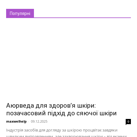
Популярні
Аюрведа для здоров’я шкіри:
позачасовий підхід до сяючої шкіри
maxwelhelp
-
09.12.2025
0
Індустрія засобів для догляду за шкірою процвітає завдяки
швидким виправленням, але захворювання шкіри – від екземи