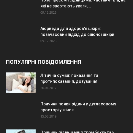
Поза пресом і сідницями: частини тіла, на
які не звертають уваги,...
09.12.2025
Аюрведа для здоров’я шкіри:
позачасовий підхід до сяючої шкіри
09.12.2025
ПОПУЛЯРНІ ПОВІДОМЛЕННЯ
Літична суміш: показання та
протипоказання, дозування
26.04.2017
Причини появи рідини у дугласовому
просторі у жінок
15.08.2019
Причини підвищення тромбокрита у