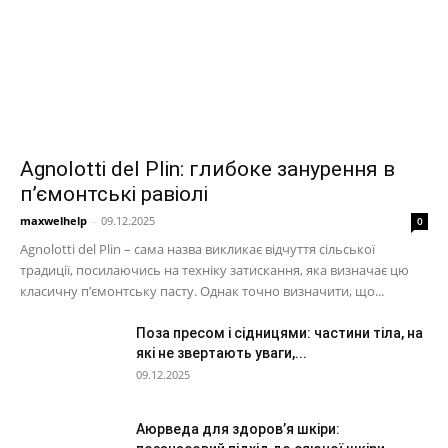
Agnolotti del Plin: глибоке занурення в
п’ємонтські равіолі
maxwelhelp
-
09.12.2025
0
Agnolotti del Plin – сама назва викликає відчуття сільської
традиції, посилаючись на техніку затискання, яка визначає цю
класичну п’ємонтську пасту. Однак точно визначити, що...
Поза пресом і сідницями: частини тіла, на
які не звертають уваги,...
09.12.2025
Аюрведа для здоров’я шкіри: