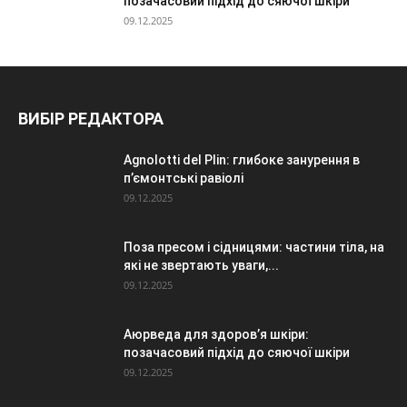
позачасовий підхід до сяючої шкіри
09.12.2025
ВИБІР РЕДАКТОРА
Agnolotti del Plin: глибоке занурення в
п’ємонтські равіолі
09.12.2025
Поза пресом і сідницями: частини тіла, на
які не звертають уваги,...
09.12.2025
Аюрведа для здоров’я шкіри:
позачасовий підхід до сяючої шкіри
09.12.2025