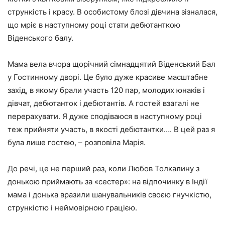
стрункість і красу. В особистому блозі дівчина зізналася,
що мріє в наступному році стати дебютанткою
Віденського балу.
Мама вела вчора щорічний сімнадцятий Віденський Бал
у Гостинному дворі. Це було дуже красиве масштабне
захід, в якому брали участь 120 пар, молодих юнаків і
дівчат, дебютанток і дебютантів. А гостей взагалі не
перерахувати. Я дуже сподіваюся в наступному році
теж прийняти участь, в якості дебютантки…. В цей раз я
була лише гостею, – розповіла Марія.
До речі, це не перший раз, коли Любов Толкалину з
донькою приймають за «сестер»: на відпочинку в Індії
мама і донька вразили шанувальників своєю гнучкістю,
стрункістю і неймовірною грацією.