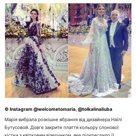
© Instagram @welcometomaria, @tolkalinaliuba
Марія вибрала розкішне вбрання від дизайнера Наїлі
Бутусовой. Довге закрите плаття кольору слонової
кістки з квітковим візерунком, яке підкреслило її