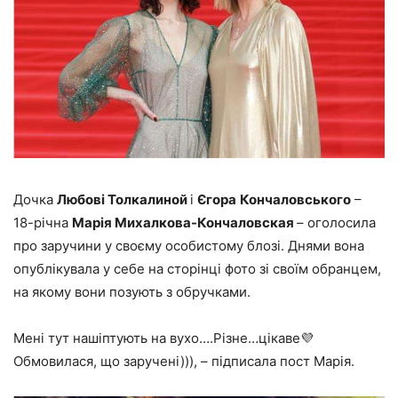
Дочка
Любові Толкалиной
і
Єгора
Кончаловського
–
18-річна
Марія Михалкова-Кончаловская
– оголосила
про заручини у своєму особистому блозі. Днями вона
опублікувала у себе на сторінці фото зі своїм обранцем,
на якому вони позують з обручками.
Мені тут нашіптують на вухо….Різне…цікаве💜
Обмовилася, що заручені))), – підписала пост Марія.