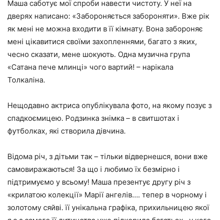
Маша саботує мої спроби навести чистоту. У неї на
дверях написано: «Забороняється забороняти». Вже рік
як мені не можна входити в її кімнату. Вона забороняє
мені цікавитися своїми захопленнями, багато з яких,
чесно сказати, мене шокують. Одна музична група
«Сатана пече млинці» чого вартий! – нарікала
Толкаліна.
Нещодавно актриса опублікувала фото, на якому позує з
спадкоємицею. Родзинка знімка – в свитшотах і
футболках, які створила дівчина.
Відома річ, з дітьми так – тільки відвернешся, вони вже
самовиражаються! За що і любимо їх безмірно і
підтримуємо у всьому! Маша презентує другу річ з
«крилатою колекції» Марії ангелів…. тепер в чорному і
золотому сяйві. її унікальна графіка, прихильницею якої