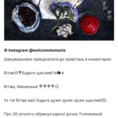
© Instagram @welcometomaria
Шанувальники приєдналися до привітань в коментарях:
Вітаю!!!💐Будьте щасливі!🦄🐘🌷
Вітаю, Машенька! 💐💐💐💐😊
Ух ти! Вітаю вас! Будьте дуже-дуже-дуже щасливі!💞
Про 26-річного обранця єдиної дочки Толкалиной