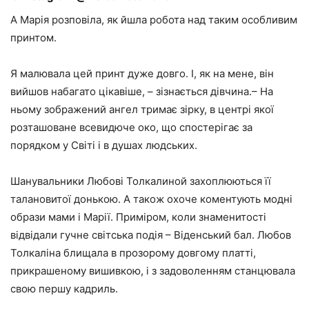
А Марія розповіла, як йшла робота над таким особливим
принтом.
Я малювала цей принт дуже довго. І, як на мене, він
вийшов набагато цікавіше, – зізнається дівчина.– На
ньому зображений ангел тримає зірку, в центрі якої
розташоване всевидюче око, що спостерігає за
порядком у Світі і в душах людських.
Шанувальники Любові Толкалиной захоплюються її
талановитої донькою. А також охоче коментують модні
образи мами і Марії. Приміром, коли знаменитості
відвідали гучне світська подія – Віденський бал. Любов
Толкаліна блищала в прозорому довгому платті,
прикрашеному вишивкою, і з задоволенням станцювала
свою першу кадриль.