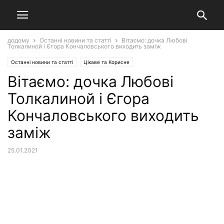
додому
Останні новини та статті
Вітаємо: дочка Любові
Толкалиной і Єгора Кончаловського виходить заміж
Останні новини та статті
Цікаве та Корисне
Вітаємо: дочка Любові
Толкалиной і Єгора
Кончаловського виходить
заміж
25.01.2021