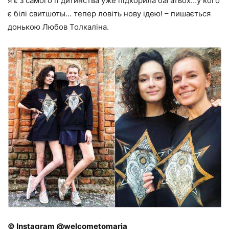
я є з самого її дитинства уже підкорила багатьох…у кого
є білі свитшоты… тепер ловіть нову ідею! – пишається
донькою Любов Толкаліна.
© Instagram @welcometomaria