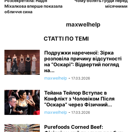
Розсекретила: Надія
Чому болять груди перед
Міхалкова вперше показала
місячними
обличчя сина
maxwelhelp
СТАТТІ ПО ТЕМІ
Подружки нареченої: Зірка
розповіла причину відсутності
на “Оскарі”: Відвертий погляд
на...
maxwelhelp
-
17.03.2026
Тейана Тейлор Вступає в
Конфлікт з Чоловіком Після
“Оскара” через Фізичний...
maxwelhelp
-
17.03.2026
Purefoods Corned Beef: