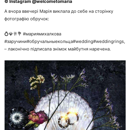
© Instagram @welcometomaria
А вчора ввечері Марія виклала до себе на сторінку
фотографію обручок:
💍💎🥂💐 #мариямихалкова
#заручини#обручальныекольца#wedding#weddingrings,
– лаконічно підписала знімок майбутня наречена.