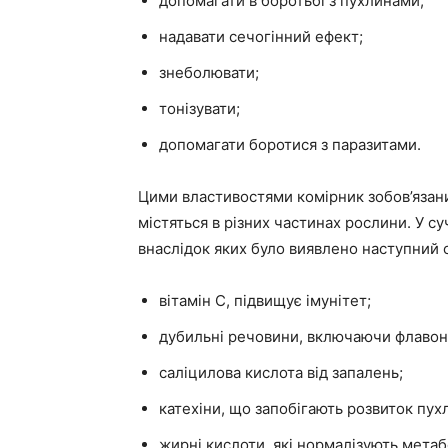
допомагати в боротьбі з пухлинами;
надавати сечогінний ефект;
знеболювати;
тонізувати;
допомагати боротися з паразитами.
Цими властивостями комірник зобов’язани
містяться в різних частинах рослини. У с
внаслідок яких було виявлено наступний 
вітамін С, підвищує імунітет;
дубильні речовини, включаючи флавоно
саліцилова кислота від запалень;
катехіни, що запобігають розвиток пух
жирні кислоти, які нормалізують метаб