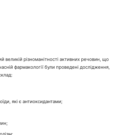
й великій різноманітності активних речовин, що
учасній фармакології були проведені дослідження,
склад:
їди, які є антиоксидантами;
лин;
олізм;