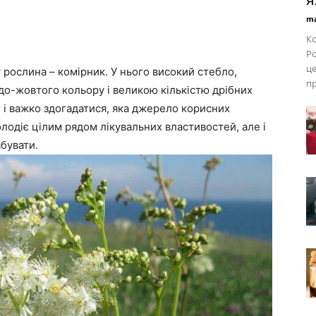
я
ma
Ко
Ро
це
 рослина – комірник. У нього високий стебло,
пр
ідо-жовтого кольору і великою кількістю дрібних
і, і важко здогадатися, яка джерело корисних
лодіє цілим рядом лікувальних властивостей, але і
бувати.