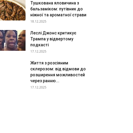
Тушкована яловичина з
бальзаміком: путівник до
ніжної та ароматної страви
18.12.2025
Леслі Джонс критикує
Трампа у відвертому
подкасті
17.12.2025
Життя з розсіяним
склерозом: від відмови до
розширення можливостей
через ранню...
17.12.2025