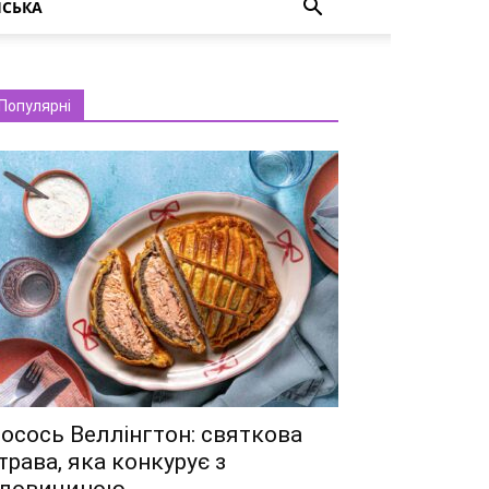
НСЬКА
Популярні
осось Веллінгтон: святкова
трава, яка конкурує з