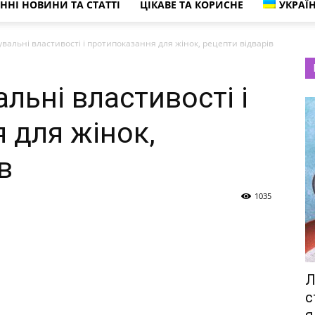
ННІ НОВИНИ ТА СТАТТІ
ЦІКАВЕ ТА КОРИСНЕ
УКРАЇ
увальні властивості і протипоказання для жінок, рецепти відварів
альні властивості і
 для жінок,
в
1035
Л
с