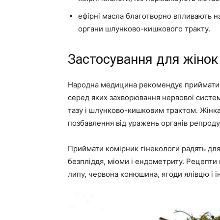
ефірні масла благотворно впливають н
органи шлунково-кишкового тракту.
Застосування для жінок
Народна медицина рекомендує приймати ві
серед яких захворювання нервової систе
тазу і шлунково-кишковим трактом. Жінк
позбавлення від уражень органів репроду
Приймати комірник гінекологи радять для 
безпліддя, міоми і ендометриту. Рецепти н
липу, червона конюшина, ягоди ялівцю і і