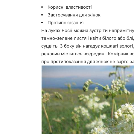
Корисні властивості
Застосування для жінок
Протипоказання
На луках Росії можна зустріти непримітну
темно-зелене листя і квіти білого або бл
суцвіть. З боку він нагадує кошлаті волот
речовин міститься всередині. Комірник во
про протипоказання для жінок не варто за