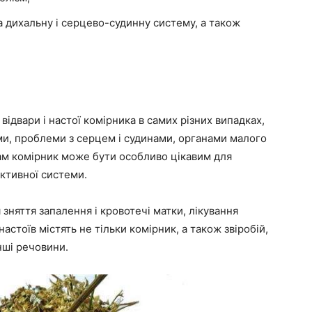
а дихальну і серцево-судинну систему, а також
двари і настої комірника в самих різних випадках,
ми, проблеми з серцем і судинами, органами малого
ам комірник може бути особливо цікавим для
ктивної системи.
зняття запалення і кровотечі матки, лікування
астоїв містять не тільки комірник, а також звіробій,
нші речовини.