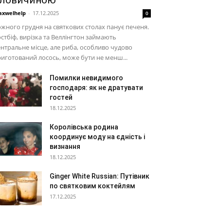
ловичиною
xwelhelp
-
17.12.2025
0
жного грудня на святкових столах панує печеня.
стбіф, вирізка та Веллінгтон займають
нтральне місце, але риба, особливо чудово
иготований лосось, може бути не менш...
Помилки невидимого
господаря: як не дратувати
гостей
18.12.2025
Королівська родина
координує моду на єдність і
визнання
18.12.2025
Ginger White Russian: Путівник
по святковим коктейлям
17.12.2025