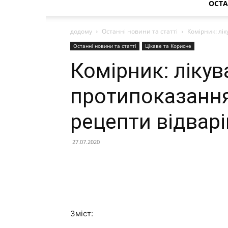
ОСТА
додому
Останні новини та статті
Комірник: лік
Останні новини та статті
Цікаве та Корисне
Комірник: лікув
протипоказання
рецепти відварі
27.07.2020
Зміст: