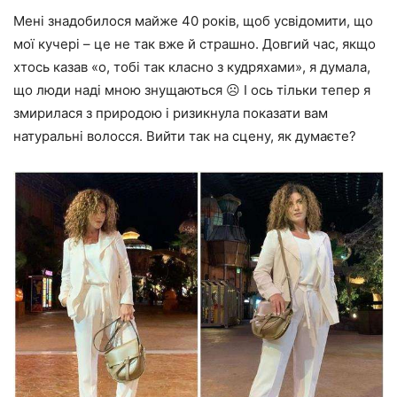
Мені знадобилося майже 40 років, щоб усвідомити, що
мої кучері – це не так вже й страшно. Довгий час, якщо
хтось казав «о, тобі так класно з кудряхами», я думала,
що люди наді мною знущаються ☹️ І ось тільки тепер я
змирилася з природою і ризикнула показати вам
натуральні волосся. Вийти так на сцену, як думаєте?