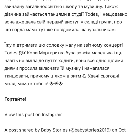
звичайну загальноосвітню школу та музичну. Також
дівчина займається танцями в студії Todes, і нещодавно
вона вже дала свій перший виступ у складі групи, про
що горда мама тут же повідомила шанувальникам:
Їжу підтримати цю солодку малу на звітному концерті
Todes 💃💃💃 Коли Маргаритка була зовсім маленька і ще
навіть не вміла до пуття ходити, вона все одно цілими
днями просила включати їй музику і намагалася
танцювати, причому цілком в ритм 💪 Удачі сьогодні,
маля, мама з тобою! 🌟🌟🌟
Гортайте!
View this post on Instagram
A post shared by Baby Stories (@babystories2019) on Oct