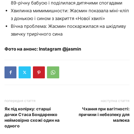
89-річну бабусю і поділилася дитячими спогадами
Хвилинка мимимишности: Жасмин показала міні-кліп
з донькою і сином з закриття «Нової хвилі»
Вічна проблема: Жасмин поскаржилася на шкідливу
звичку трирічного сина
Фото на анонс: Instagram @jasmin
попередня стаття
наступна стаття
Як під копірку: старші
Чхання при вагітності:
дочки Стаса Бондаренко
причини і небезпеку для
неймовірно схожі один на
малюка
одного