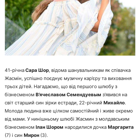
41-річна
Сара Шор
, відома шанувальникам як співачка
Жасмін, успішно поєднує музичну кар’єру та виховання
трьох дітей. Нагадаємо, що від першого шлюбу з
бізнесменом
В’ячеславом Семендуевым
з’явився на
світ старший син зірки естради, 22-річний
Михайло
.
Молода людина вже цілком самостійний і живе окремо
від мами. У нинішньому шлюбі Жасмин з молдавським
бізнесменом
Ілан Шором
народилися дочка
Маргарита
(7) і син
Мирон
(3).