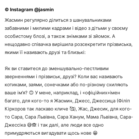
© Instagram @jasmin
Жасмин регулярно ділиться з шанувальниками
забавними і милими кадрами і відео з дітьми у своєму
особистому блозі, а також знімками зі зйомок. А
нещодавно співачка вирішила розсекретити прізвиська,
якими її називають друзі та близькі:
Як ви ставитеся до зменшувально-пестливим
зверненнями і прізвиськ, друзі? Коли вас називають
котиками, заями, сонечками або по-різному схиляють
ваше ім’я? 🙃 У мене, наприклад, і «офіційних»імен
багато, для кого-то я Жасмин, Джесс, Джессица (Філіп
Кіркоров так ласкаво кличе 🥰), Жас, Джесик, для кого-
то Сара, Сара Львівна, Сара Ханум, Мама Львівна, Сара-
Джессіка 😅🙈 і так далі, але люди все одно
примудряються вигадувати щось нове 😁