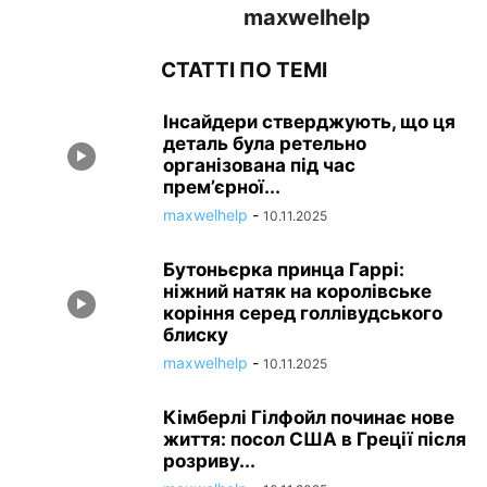
maxwelhelp
СТАТТІ ПО ТЕМІ
Інсайдери стверджують, що ця
деталь була ретельно
організована під час
прем’єрної...
maxwelhelp
-
10.11.2025
Бутоньєрка принца Гаррі:
ніжний натяк на королівське
коріння серед голлівудського
блиску
maxwelhelp
-
10.11.2025
Кімберлі Гілфойл починає нове
життя: посол США в Греції після
розриву...