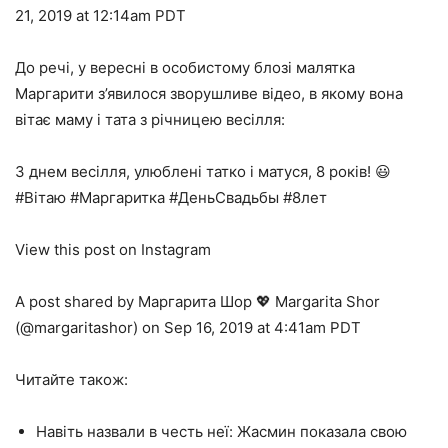
21, 2019 at 12:14am PDT
До речі, у вересні в особистому блозі малятка
Маргарити з’явилося зворушливе відео, в якому вона
вітає маму і тата з річницею весілля:
З днем весілля, улюблені татко і матуся, 8 років! 😃
#Вітаю #Маргаритка #ДеньСвадьбы #8лет
View this post on Instagram
A post shared by Маргарита Шор 💖 Margarita Shor
(@margaritashor) on Sep 16, 2019 at 4:41am PDT
Читайте також:
Навіть назвали в честь неї: Жасмин показала свою