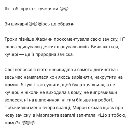
Як тобі круто з кучерями 😍😍
Ви шикарні😍😍😍ось це образ🔥
Трохи пізніше Жасмин прокоментувала свою зачіску, і її
слова здивували деяких шанувальників. Виявляється,
кучері — це її природна зачіска.
Свої волосся я люто ненавиділа з самого дитинства і
весь час намагалася хоч якось вирівняти, накрутити на
мамині бігуді і так сушити, щоб була хоч хвиля, а не
кучері. Я ніколи не виходила з дому, не випрямивши
волосся, ні на відпочинок, ні тим більше на роботі.
Побачивши мене вчора вранці, Мирон сказав щось про
нову зачіску, а Маргарита взагалі запитала: «Що з тобою,
мамо?» 🤣🤣🤣