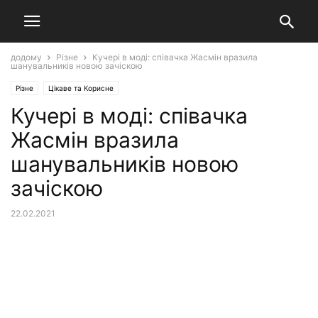
додому
Різне
Кучері в моді: співачка Жасмін вразила
шанувальників новою зачіскою
Різне
Цікаве та Корисне
Кучері в моді: співачка
Жасмін вразила
шанувальників новою
зачіскою
22.02.2021