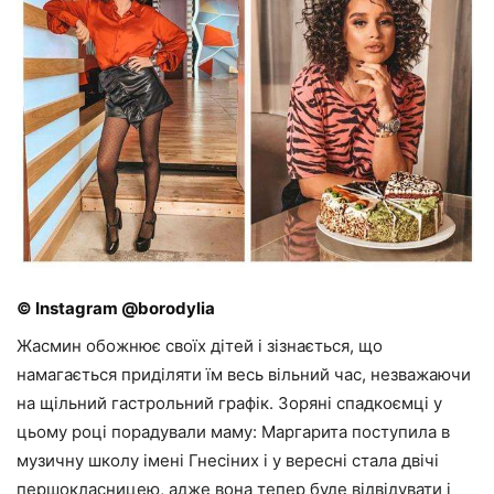
© Instagram @borodylia
Жасмин обожнює своїх дітей і зізнається, що
намагається приділяти їм весь вільний час, незважаючи
на щільний гастрольний графік. Зоряні спадкоємці у
цьому році порадували маму: Маргарита поступила в
музичну школу імені Гнесіних і у вересні стала двічі
першокласницею, адже вона тепер буде відвідувати і