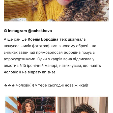
© Instagram @achekhova
А ще раніше
Ксенія Бородіна
теж шокувала
шанувальників фотографіями в новому образі – на
знімках зазвичай прямоволосая Бородіна позує з
афрокудряшками. Один з кадрів вона підписала у
властивій їй іронічній манері, натякнувши, що навіть
чоловік її не відразу впізнає:
🔥🔥🔥 чоловік))) у тебе сьогодні нова жінка🙈