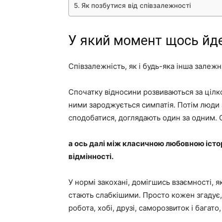
Як позбутися від співзалежності
У який момент щось йде
Співзалежність, як і будь-яка інша залеж
Спочатку відносини розвиваються за цілк
ними зароджується симпатія. Потім люди
сподобатися, доглядають один за одним.
а ось далі між класичною любовною іст
відмінності.
У нормі закохані, домігшись взаємності, я
стають слабкішими. Просто кожен згадує, щ
робота, хобі, друзі, саморозвиток і багато,