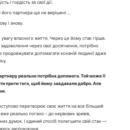
ть і гордість за свої дії.
 його партнера ще не вирішені …
ву і знову.
увагу власного життя. Через це йому стає гірше.
 задоволення через свої досягнення, потрібно
ше продовжувати допомагати коханій людині! адже
ну.
артнеру реально потрібна допомога. Той може її
и проти того, щоб йому завдавали добро. Але
ми.
оступово перетворює своє життя на все більший
 вже реально погано – до нервових зривів,
их думок. І єдиний спосіб полегшити свій стан —
якесь заспокоєння.