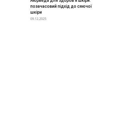
Аюрведа для здоров’я шкіри:
позачасовий підхід до сяючої
шкіри
09.12.2025