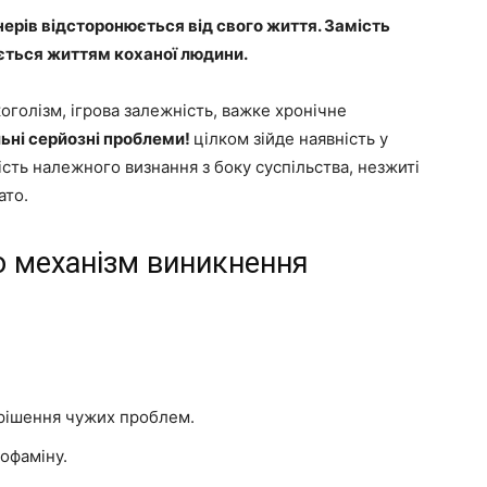
нерів відсторонюється від свого життя. Замість
ається життям коханої людини.
оголізм, ігрова залежність, важке хронічне
льні серйозні проблеми!
цілком зійде наявність у
ність належного визнання з боку суспільства, незжиті
ато.
о механізм виникнення
ирішення чужих проблем.
офаміну.