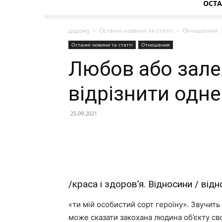
ОСТА
додому
Останні новини та статті
Отношения
Останні новини та статті
Отношения
Любов або зале
відрізнити одне
25.09.2021
/краса і здоров’я. Відносини / від
«ти мій особистий сорт героїну». Звучить
може сказати закохана людина об’єкту своє