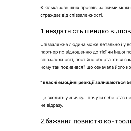
Є кілька зовнішніх проявів, за якими мож
страждає від співзалежності.
1.нездатність швидко відпові
Співзалежна людина може детально і у всі
партнер по відношенню до тієї чи іншої по
співзалежності, постійно обертаються са
чому так подивився? що означала його к
” власні емоційні реакції залишаються бе
Це входить у звичку. І почути себе стає 
не відразу.
2.бажання повністю контрол