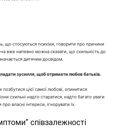
нь, що стосуються психіки, говорити про причини
ча вже напевно можна сказати, що схильність до
начається дитячим досвідом.
икладати зусилля, щоб отримати любов батьків.
х позбутися цієї самої любові, опинитися
они схильні надто старатися, надто багато уваги
и про власні інтереси, ігнорувати їх.
имптоми” співзалежності