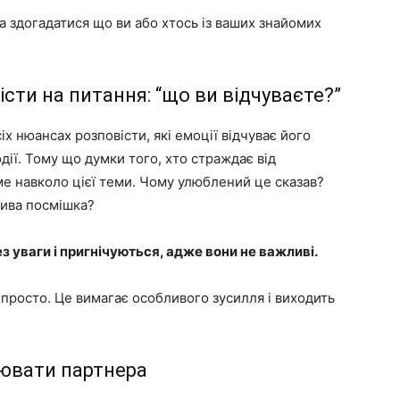
на здогадатися що ви або хтось із ваших знайомих
сти на питання: “що ви відчуваєте?”
х нюансах розповісти, які емоції відчуває його
дії. Тому що думки того, хто страждає від
ме навколо цієї теми. Чому улюблений це сказав?
рива посмішка?
з уваги і пригнічуються, адже вони не важливі.
непросто. Це вимагає особливого зусилля і виходить
ювати партнера