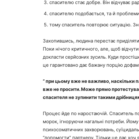
спасителю стає добре. Він відчуває радіс
спасителю подобається, та й проблеми
тому спаситель повторює ситуацію. Зно
Захопившись, людина перестає приділяти 
Поки нічого критичного, але, щоб відчути
докласти серйозних зусиль. Куди прості
це гарантовано дає бажану порцію дофамі
” при цьому вже не важливо, наскільки п
вже не просити. Може прямо протестуват
спасителя не зупинити такими дрібниця
Процес йде по наростаючій. Спаситель п
морок, ігноруючи нагальні потреби. Йому
психосоматичних захворювань, суїцидальн
“допомогти” партнеру. Тільки це дає хоч 