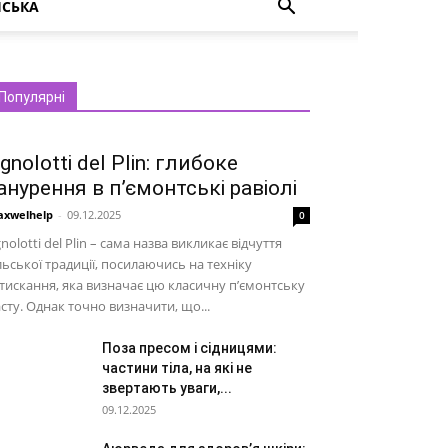
НСЬКА
Популярні
gnolotti del Plin: глибоке
анурення в п’ємонтські равіолі
xwelhelp
-
09.12.2025
0
nolotti del Plin – сама назва викликає відчуття
льської традиції, посилаючись на техніку
тискання, яка визначає цю класичну п’ємонтську
сту. Однак точно визначити, що...
Поза пресом і сідницями:
частини тіла, на які не
звертають уваги,...
09.12.2025