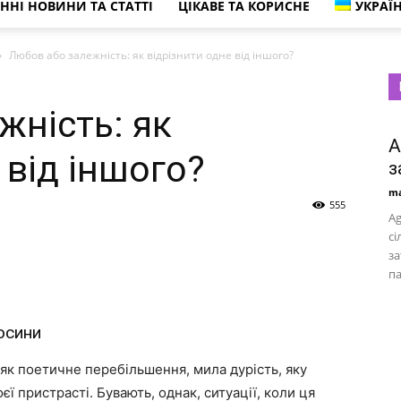
ННІ НОВИНИ ТА СТАТТІ
ЦІКАВЕ ТА КОРИСНЕ
УКРАЇ
краса,
Любов або залежність: як відрізнити одне від іншого?
жність: як
сімейне
A
 від іншого?
з
ma
555
Ag
сі
життя
за
па
носини
та
 як поетичне перебільшення, мила дурість, яку
ї пристрасті. Бувають, однак, ситуації, коли ця