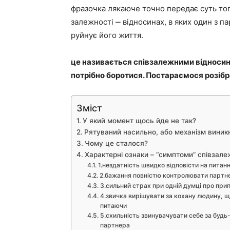
фразочка лякаюче точно передає суть тог
залежності ‒ відносинах, в яких один з па
руйнує його життя.
це називається співзалежними відносина
потрібно боротися. Постараємося розібра
Зміст
У який момент щось йде не так?
Рятуваний насильно, або механізм виник
Чому це сталося?
Характерні ознаки – “симптоми” співзале
1.нездатність швидко відповісти на питанн
2.бажання повністю контролювати партн
3.сильний страх при одній думці про при
4.звичка вирішувати за кохану людину, щ
питаючи
5.схильність звинувачувати себе за будь-
партнера