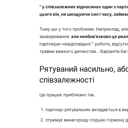
” у співзалежних відносинах один з парт
цього він, не шкодуючи сил і часу, займ
Тому що у того проблеми. Наприклад, алк
захворювання.
але необов’язково це реа
партнера» невідповідної ” роботи, відсут
травми важкого дитинства… Варіантів баг
Рятуваний насильно, аб
співзалежності
Це працює приблизно так.
партнер-рятувальник вкладається в в
отримує винагороду-порцію гормону д