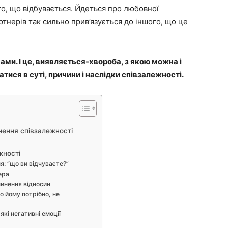
о, що відбувається. Йдеться про любовної
ртнерів так сильно прив’язується до іншого, що це
знаменитості
ми. І це, виявляється-хвороба, з якою можна і
тися в суті, причини і наслідки співзалежності.
нення співзалежності
жності
я: “що ви відчуваєте?”
ера
пинення відносин
о йому потрібно, не
які негативні емоції