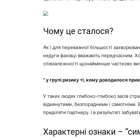
Чому це сталося?
Як і для переважної більшості захворюва
недуги фахівці вважають передчасним. Хо
співзалежності щонайменше частково виз
” у групі ризику ті, кому доводилося пр
У таких людях глибоко-глибоко засів стра
відкинутими, безпорадними і самотніми. В
приділяти партнеру. І в результаті забуват
Характерні ознаки – “с