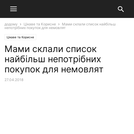
додому
Цікаве та Корисне
Мами склали список найбільш
непотрібних покупок для немовлят
Цікаве та Корисне
Мами склали список
найбільш непотрібних
покупок для немовлят
27.04.2018