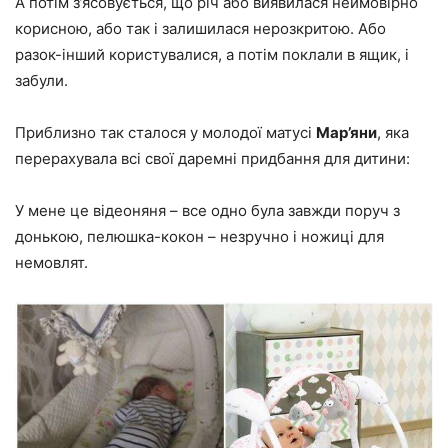
А потім з’ясовується, що річ або виявилася неймовірно
корисною, або так і залишилася нерозкритою. Або
разок-інший користувалися, а потім поклали в ящик, і
забули.
Приблизно так сталося у молодої матусі
Мар’яни
, яка
перерахувала всі свої даремні придбання для дитини:
У мене це відеоняня – все одно була завжди поруч з
донькою, пелюшка-кокон – незручно і ножиці для
немовлят.