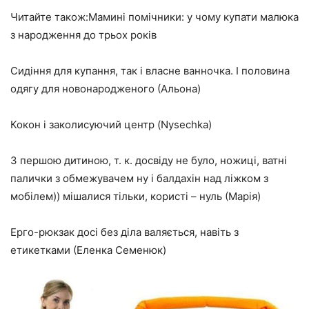
Читайте також:Мамині помічники: у чому купати малюка
з народження до трьох років
Сидіння для купання, так і власне ванночка. І половина
одягу для новонародженого (Альона)
Кокон і заколисуючий центр (Nysechka)
З першою дитиною, т. к. досвіду не було, ножиці, ватні
палички з обмежувачем ну і балдахін над ліжком з
мобілем)) мішалися тільки, користі – нуль (Марія)
Ерго-рюкзак досі без діла валяється, навіть з
етикетками (Еленка Семенюк)