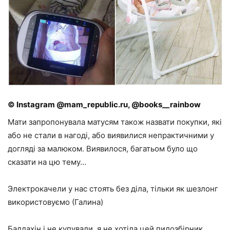
© Instagram @mam_republic.ru, @books__rainbow
Мати запропонувала матусям також назвати покупки, які
або не стали в нагоді, або виявилися непрактичними у
догляді за малюком. Виявилося, багатьом було що
сказати на цю тему…
Электрокачели у нас стоять без діла, тільки як шезлонг
використовуємо (Галина)
Балдахін і не купували, я не хотіла цей пилозбірник.