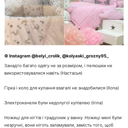
© Instagram @belyi_crolik, @kolyaski_grozny95_
Занадто багато одягу не за розміром, і пелюшки не
використовувалися навіть (Настасья)
Гірка і коло для купання взагалі не знадобилися (Ilona)
Электрокачели були недолугої купівлею (Irina)
Ножиці для нігтів і градусник у ванну. Ножиці мені були
незручні, вони ніготь заламували, замість того, щоб