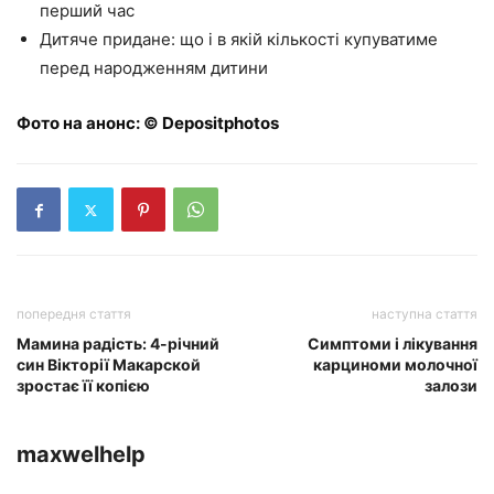
перший час
Дитяче придане: що і в якій кількості купуватиме
перед народженням дитини
Фото на анонс: © Depositphotos
попередня стаття
наступна стаття
Мамина радість: 4-річний
Симптоми і лікування
син Вікторії Макарской
карциноми молочної
зростає її копією
залози
maxwelhelp