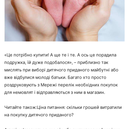
«Це потрібно купити! А ще те і те. А ось це порадила
подружка, їй дуже подобалося», – приблизно так
мислять при виборі дитячого приданого майбутні або
вже відбулися молоді батьки. Багато хто просто
роздруковують з Мережі перелік необхідних покупок
для немовлят і відправляються з ним в магазин.
Читайте також:Ціна питання: скільки грошей витратили
на покупку дитячого приданого?