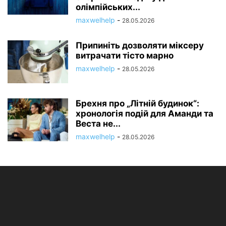
олімпійських...
maxwelhelp
-
28.05.2026
Припиніть дозволяти міксеру
витрачати тісто марно
maxwelhelp
-
28.05.2026
Брехня про „Літній будинок“:
хронологія подій для Аманди та
Веста не...
maxwelhelp
-
28.05.2026