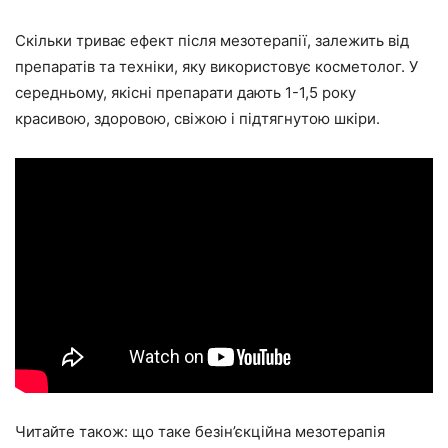
Скільки триває ефект після мезотерапії, залежить від
препаратів та техніки, яку використовує косметолог. У
середньому, якісні препарати дають 1-1,5 року
красивою, здоровою, свіжою і підтягнутою шкіри.
Читайте також: що таке безін’єкційна мезотерапія