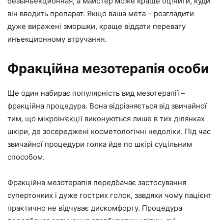
безынъекционная, а майстер може краще оцінити, куди
він вводить препарат. Якщо ваша мета – розгладити
дуже виражені зморшки, краще віддати перевагу
инъекционному втручання.
Фракційна мезотерапія особи
Ще один набирає популярність вид мезотерапії –
фракційна процедура. Вона відрізняється від звичайної
тим, що мікроін’єкції виконуються лише в тих ділянках
шкіри, де зосереджені косметологічні недоліки. Під час
звичайної процедури голка йде по шкірі суцільним
способом.
Фракційна мезотерапія передбачає застосування
супертонких і дуже гострих голок, завдяки чому пацієнт
практично не відчуває дискомфорту. Процедура