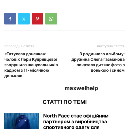
попередня стаття
наступна стаття
«Татусева донечка»:
З родинного альбому:
чоловік Лери Кудрявцевої
дружина Олега Газманова
зворушила шанувальників
показала дитяче фото з
кадром з 11-місячною
донькою і сином
донькою
maxwelhelp
СТАТТІ ПО ТЕМІ
North Face стає офіційним
партнером з виробництва
спортивного одягу для