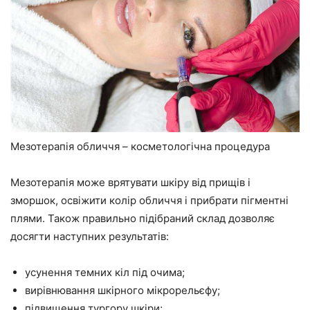
Мезотерапія обличчя – косметологічна процедура
Мезотерапія може врятувати шкіру від прищів і
зморшок, освіжити колір обличчя і прибрати пігментні
плями. Також правильно підібраний склад дозволяє
досягти наступних результатів:
усунення темних кіл під очима;
вирівнювання шкірного мікрорельєфу;
підвищення тургору шкіри;