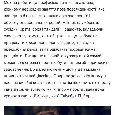
Можна робити це професією чи ні – неважливо,
кожному необхідно заняття поза повсякденності, яке
виводило б нас за межі наших встановлених і
обмежують соціальних ролей (матері, службовця,
сусідки, брата, боса і так далі).Працюйте, вкладаючи
своє серце, тому що – я обіцяю – якщо ви будете
працювати кожен день, день за днем, то в один
прекрасний ранок вам пощастить прорватися – і
розцвісти. Так що не втрачайте куражу в той самий
момент, як справа перестає бути легким або приносити
задоволення. Бо в цей момент – що? У цей момент
починається найцікавіше. Природа ховає в кожному з
нас незвичайні коштовності, а потім відходить в сторону
і дивиться, чи зуміємо ми їх findb – процитувала вона
уривок з книги “Велике диво” Елізабет Гілберт.