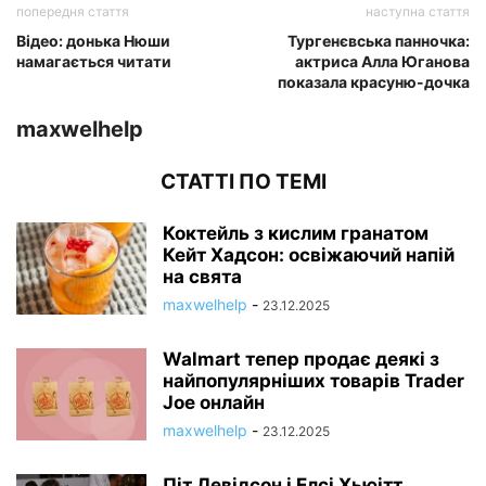
попередня стаття
наступна стаття
Відео: донька Нюши
Тургенєвська панночка:
намагається читати
актриса Алла Юганова
показала красуню-дочка
maxwelhelp
СТАТТІ ПО ТЕМІ
Коктейль з кислим гранатом
Кейт Хадсон: освіжаючий напій
на свята
maxwelhelp
-
23.12.2025
Walmart тепер продає деякі з
найпопулярніших товарів Trader
Joe онлайн
maxwelhelp
-
23.12.2025
Піт Девідсон і Елсі Хьюітт