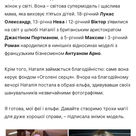
жінок у світі. Вона – світова супермодель і щаслива
мама, яка виховує п’ятьох дітей. 18-річний
Лукас
Олександр
, 13-річна
Нева
і 12-річний
Віктор
з’явилися
на світ у шлюбі Наталії з британським аристократом
Джастіном Портманом
, а 5-річний
Максим
і 3-річний
Роман
народилися в нинішніх відносинах моделі з
французьким бізнесменом
Антуаном Арно
.
Крім того, Наталя займається благодійністю: саме вона
керує фондом «Оголені серця». Вчора на благодійному
вечорі Наталія постала в образі ельфа, здивувавши своїх
шанувальників незвичайними фотографіями.
Я готова, мої феї і ельфи. Давайте створимо трохи магії
для дуже хорошої справи, – підписала знімок модель.