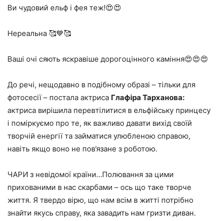
Ви чудовий ельф і фея теж!😍😍
Нереальна 🥰💙🥰
Ваші очі сяють яскравіше дорогоцінного каміння😍😍😍
До речі, нещодавно в подібному образі – тільки для
фотосесії – постала актриса
Глафіра Тарханова:
актриса вирішила перевтілитися в ельфійську принцесу
і поміркуємо про те, як важливо давати вихід своїй
творчій енергії та займатися улюбленою справою,
навіть якщо воно не пов’язане з роботою.
ЧАРИ з невідомої країни…Полювання за цими
прихованими в нас скарбами – ось що таке творче
життя. Я твердо вірю, що нам всім в житті потрібно
знайти якусь справу, яка завадить нам гризти диван.