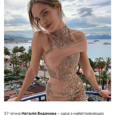
37-річна
Наталія Водянова
– одна з найвпливовіших