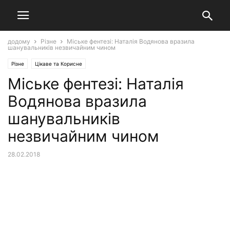
додому
Різне
Міське фентезі: Наталія Водянова вразила
шанувальників незвичайним чином
Різне
Цікаве та Корисне
Міське фентезі: Наталія
Водянова вразила
шанувальників
незвичайним чином
28.02.2018