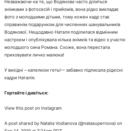
Незважаючи на те, що Водянова часто ділиться
знімками з фотосесій і прийомів, вона рідко викладає
фото з молодшими дітьми, тому кожен кадр стає
справжнім подарунком для численних шанувальників
Водянової. Нещодавно Наталя поділилася відмінним
настроєм і опублікувала кілька знімків та відео з участю
молодшого сина Романа. Схоже, вона перестала
приховувати личко малюка!
У вихідні – капелюхи геть!— забавно підписала рідкісні
кадри Наталія.
Гортайте і дивіться:
View this post on Instagram
A post shared by Natalia Vodianova (@natasupernova) on
Sep 14, 2019 at 7:24am PDT