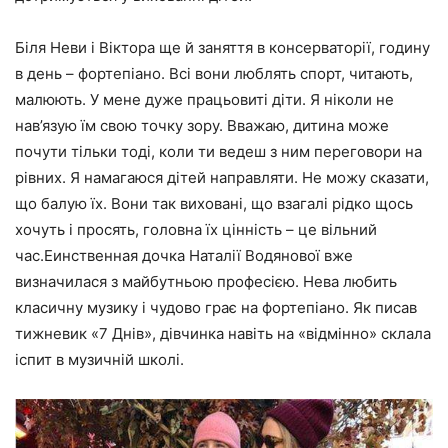
Біля Неви і Віктора ще й заняття в консерваторії, годину
в день – фортепіано. Всі вони люблять спорт, читають,
малюють. У мене дуже працьовиті діти. Я ніколи не
нав’язую їм свою точку зору. Вважаю, дитина може
почути тільки тоді, коли ти ведеш з ним переговори на
рівних. Я намагаюся дітей направляти. Не можу сказати,
що балую їх. Вони так виховані, що взагалі рідко щось
хочуть і просять, головна їх цінність – це вільний
час.Еинственная дочка Наталії Водянової вже
визначилася з майбутньою професією. Нева любить
класичну музику і чудово грає на фортепіано. Як писав
тижневик «7 Днів», дівчинка навіть на «відмінно» склала
іспит в музичній школі.