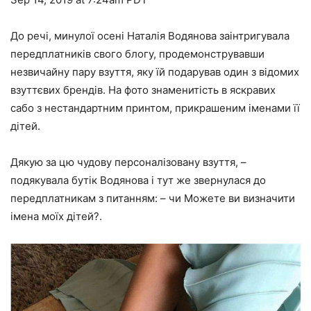
До речі, минулої осені Наталія Водянова заінтригувала
передплатників свого блогу, продемонструвавши
незвичайну пару взуття, яку їй подарував один з відомих
взуттєвих брендів. На фото знаменитість в яскравих
сабо з нестандартним принтом, прикрашеним іменами її
дітей.
Дякую за цю чудову персоналізовану взуття, –
подякувала бутік Водянова і тут же звернулася до
передплатникам з питанням: – чи Можете ви визначити
імена моїх дітей?.