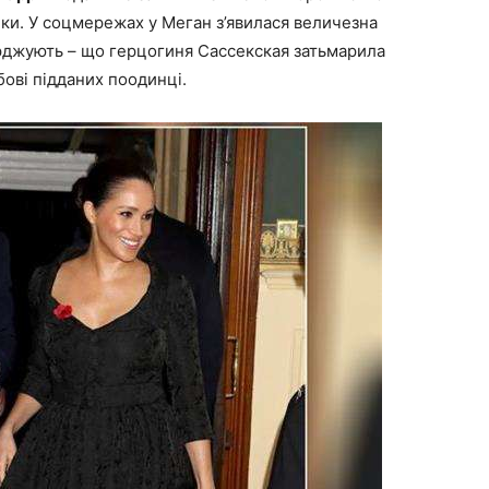
іки. У соцмережах у Меган з’явилася величезна
тверджують – що герцогиня Сассекская затьмарила
бові підданих поодинці.