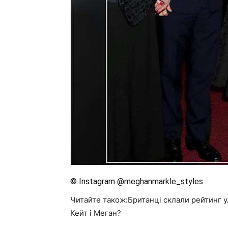
© Instagram @meghanmarkle_styles
Читайте також:Британці склали рейтинг ул
Кейт і Меган?