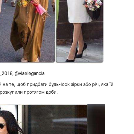
_2018, @viaelegancia
 те, щоб придбати будь-look зірки або річ, яка їй
 розкупили протягом доби.