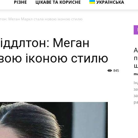
РІЗНЕ
ЦІКАВЕ ТА КОРИСНЕ
УКРАЇНСЬКА
тон: Меган Маркл стала новою іконою стилю
іддлтон: Меган
А
вою іконою стилю
п
ш
845
ma
Ін
з
за
ра