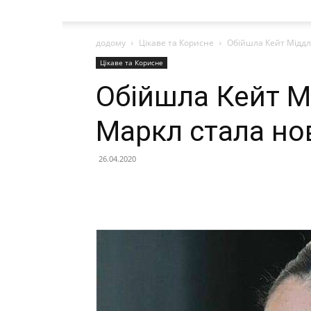
додому
Цікаве та Корисне
Обійшла Кейт Міддл
Цікаве та Корисне
Обійшла Кейт М
Маркл стала но
26.04.2020