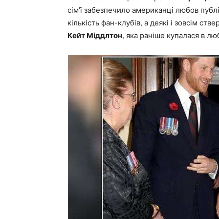
сім’ї забезпечило американці любов публ
кількість фан-клубів, а деякі і зовсім с
Кейт Міддлтон
, яка раніше купалася в лю