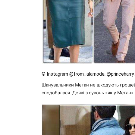
© Instagram @from_alamode, @princeharry
Шанувальники Меган не шкодують грошей на
сподобалася. Деякі з суконь «як у Меган»