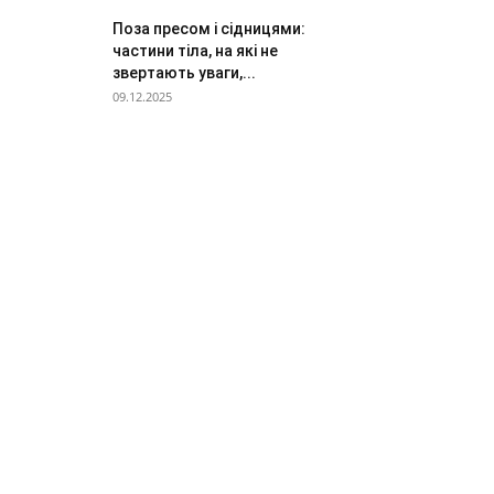
Поза пресом і сідницями:
частини тіла, на які не
звертають уваги,...
09.12.2025