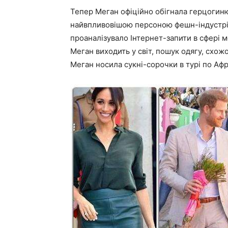
Тепер Меган офіційно обігнала герцогин
найвпливовішою персоною фешн-індустрії.
проаналізувало Інтернет-запити в сфері м
Меган виходить у світ, пошук одягу, схож
Меган носила сукні-сорочки в турі по Афр