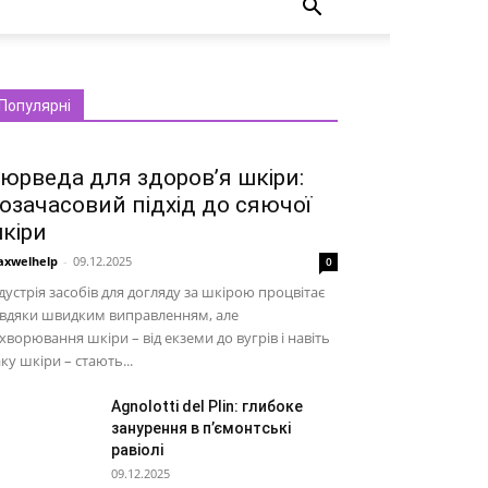
Популярні
юрведа для здоров’я шкіри:
озачасовий підхід до сяючої
кіри
xwelhelp
-
09.12.2025
0
дустрія засобів для догляду за шкірою процвітає
авдяки швидким виправленням, але
хворювання шкіри – від екземи до вугрів і навіть
ку шкіри – стають...
Agnolotti del Plin: глибоке
занурення в п’ємонтські
равіолі
09.12.2025