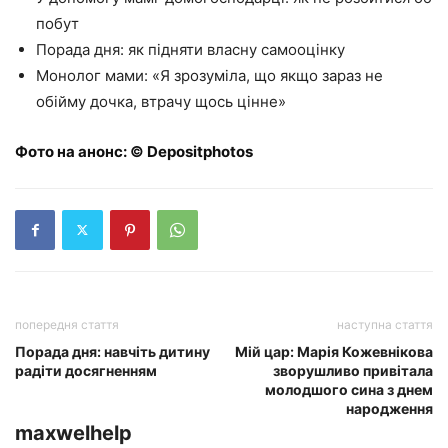
побут
Порада дня: як підняти власну самооцінку
Монолог мами: «Я зрозуміла, що якщо зараз не
обійму дочка, втрачу щось цінне»
Фото на анонс: © Depositphotos
попередня стаття
наступна стаття
Порада дня: навчіть дитину
Мій цар: Марія Кожевнікова
радіти досягненням
зворушливо привітала
молодшого сина з днем
народження
maxwelhelp