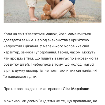
Коли на світ з’являється малюк, його мама вчиться
доглядати за ним. Період знайомства з крихіткою
непростий і цікавий. У маленького чоловічка свій
характер, звички і уподобання. І вони, часом, можуть
йти врозріз з тим, що пишуть в книгах по вихованню та
розвитку дітей. І небезпека в тому, що молоді матусі
вірять думку експертів, не помічаючи тих сигналів, які
їм надсилають діти.
Про це розповідає психотерапевт
Ліза Марчіано
:
Можливо, ми даємо їм (дітям) не те, що правильно, на