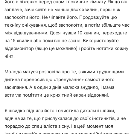
його в ліжечко перед сном і покиньте кімнату. Якщо він
заплаче, зачекайте не менше двох хвилин, перш ніж
заспокоїти його. Не чіпайте його. Продовжуйте цю
техніку очікування, щоб заспокоїти, а потім збільште час
між відвідуваннями. Досягнувши 10 хвилин, переходьте
на 15 хвилин або поки він не засне. Використовуйте
відеомонітор (якщо це можливо) і робіть нотатки кожну
ніч».
Молода матуся розповіла про те, з якими труднощами
дитина переносив цю «тренування» самостійного
засипання. А в один з днів малюка знудило, і мама
встигла помітити це крихітний екран відеоняні.
Я швидко підняла його і очистила дихальні шляхи,
вдячна за те, що прислухалася до своїх інстинктів, а не
порадою до спеціаліста з сну. І в цей момент моя
інтуїція настійно припустила, що традиційні тренування