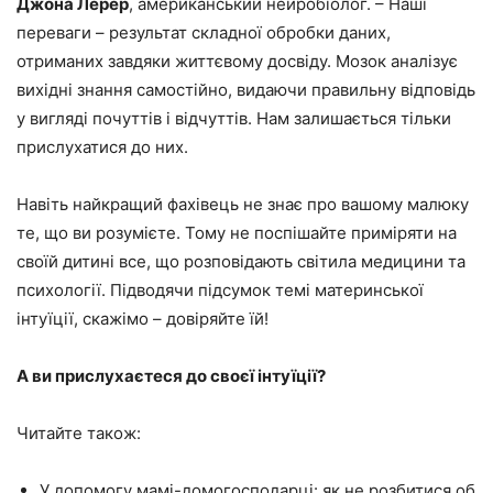
Джона Лерер
, американський нейробіолог. – Наші
переваги – результат складної обробки даних,
отриманих завдяки життєвому досвіду. Мозок аналізує
вихідні знання самостійно, видаючи правильну відповідь
у вигляді почуттів і відчуттів. Нам залишається тільки
прислухатися до них.
Навіть найкращий фахівець не знає про вашому малюку
те, що ви розумієте. Тому не поспішайте приміряти на
своїй дитині все, що розповідають світила медицини та
психології. Підводячи підсумок темі материнської
інтуїції, скажімо – довіряйте їй!
А ви прислухаєтеся до своєї інтуїції?
Читайте також:
У допомогу мамі-домогосподарці: як не розбитися об