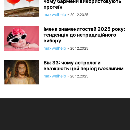
чому бармени використовують
протеїн
maxwelhelp
-
20.12.2025
Імена знаменитостей 2025 року:
тенденція до нетрадиційного
вибору
maxwelhelp
-
20.12.2025
Вік 33: чому астрологи
вважають цей період важливим
maxwelhelp
-
20.12.2025