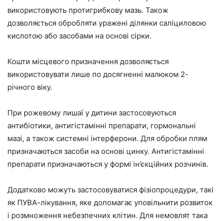
використовують протигрибкову мазь. Також
дозволяється обробляти уражені ділянки саліциловою
кислотою або засобами на основі сірки.
Кошти місцевого призначення дозволяється
використовувати лише по досягненні малюком 2-
річного віку.
При рожевому лишаї у дитини застосовуються
антибіотики, антигістамінні препарати, гормональні
мазі, а також системні інтерферони. Для обробки плям
призначаються засоби на основі цинку. Антигістамінні
препарати призначаються у формі ін’єкційних розчинів.
Додатково можуть застосовуватися фізіопроцедури, такі
як ПУВА-лікування, яке допомагає уповільнити розвиток
і розмноження небезпечних клітин. Для немовлят така