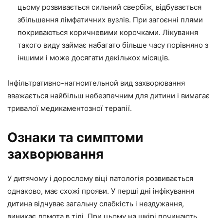
цьому розвивається сильний свербіж, відбувається
збільшення лімфатичних вузлів. При загоєнні плями
покриваються коричневими корочками. Лікування
такого виду займає набагато більше часу порівняно з
іншими і може досягати декількох місяців.
Інфільтративно-нагноительной вид захворювання
вважається найбільш небезпечним для дитини і вимагає
тривалої медикаментозної терапії.
Ознаки та симптоми
захворювання
У дитячому і дорослому віці патологія розвивається
однаково, має схожі прояви. У перші дні інфікування
дитина відчуває загальну слабкість і нездужання,
виникає ломота в тілі. При цьому на шкірі починають