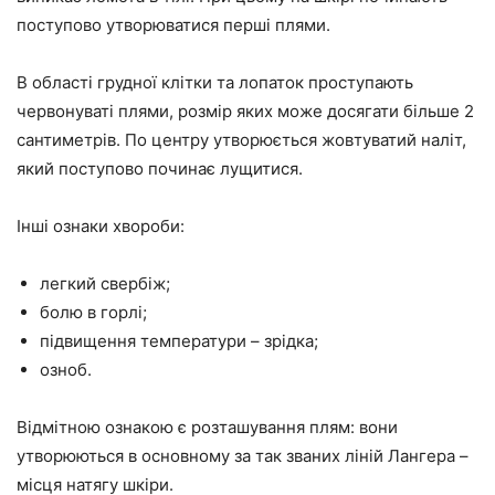
поступово утворюватися перші плями.
В області грудної клітки та лопаток проступають
червонуваті плями, розмір яких може досягати більше 2
сантиметрів. По центру утворюється жовтуватий наліт,
який поступово починає лущитися.
Інші ознаки хвороби:
легкий свербіж;
болю в горлі;
підвищення температури – зрідка;
озноб.
Відмітною ознакою є розташування плям: вони
утворюються в основному за так званих ліній Лангера –
місця натягу шкіри.