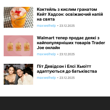
Коктейль з кислим гранатом
Кейт Хадсон: освіжаючий напій
на свята
maxwelhelp
-
23.12.2025
Walmart тепер продає деякі з
найпопулярніших товарів Trader
Joe онлайн
maxwelhelp
-
23.12.2025
Піт Девідсон і Елсі Хьюітт
адаптуються до батьківства
maxwelhelp
-
23.12.2025