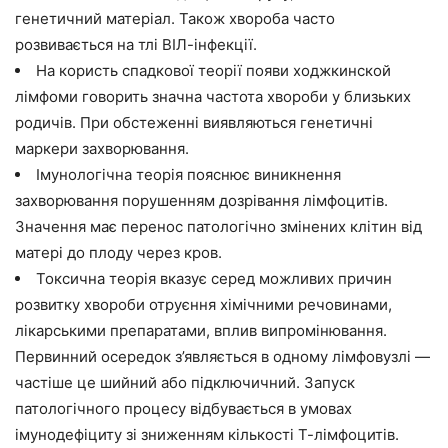
генетичний матеріал. Також хвороба часто
розвивається на тлі ВІЛ-інфекції.
На користь спадкової теорії появи ходжкинской
лімфоми говорить значна частота хвороби у близьких
родичів. При обстеженні виявляються генетичні
маркери захворювання.
Імунологічна теорія пояснює виникнення
захворювання порушенням дозрівання лімфоцитів.
Значення має перенос патологічно змінених клітин від
матері до плоду через кров.
Токсична теорія вказує серед можливих причин
розвитку хвороби отруєння хімічними речовинами,
лікарськими препаратами, вплив випромінювання.
Первинний осередок з’являється в одному лімфовузлі —
частіше це шийний або підключичний. Запуск
патологічного процесу відбувається в умовах
імунодефіциту зі зниженням кількості Т-лімфоцитів.