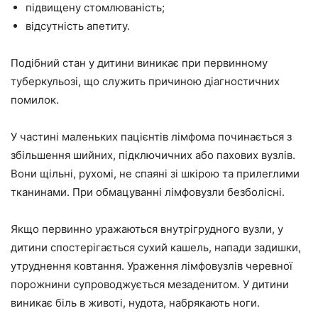
підвищену стомлюваність;
відсутність апетиту.
Подібний стан у дитини виникає при первинному
туберкульозі, що служить причиною діагностичних
помилок.
У частині маленьких пацієнтів лімфома починається з
збільшення шийних, підключичних або пахових вузлів.
Вони щільні, рухомі, не спаяні зі шкірою та прилеглими
тканинами. При обмацуванні лімфовузли безболісні.
Якщо первинно уражаються внутрігрудного вузли, у
дитини спостерігається сухий кашель, напади задишки,
утруднення ковтання. Ураження лімфовузлів черевної
порожнини супроводжується мезаденитом. У дитини
виникає біль в животі, нудота, набрякають ноги.