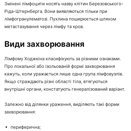
Змінені лімфоцити носять назву клітин Березовського-
Ріда-Штернберга. Вони виявляються тільки при
лімфогранулематозі. Пухлина поширюється шляхом
метастазування через лімфу та кров.
Види захворювання
Лімфому Ходжкіна класифікують за різними ознаками.
Про локальної або ізольованій формі захворювання
кажуть, коли уражається лише одна група лімфовузлів.
Якщо страждають різні області тіла, втягуються
внутрішні органи, констатують генералізований варіант.
Залежно від ділянки ураження, виділяють такі форми
захворювання:
периферична;