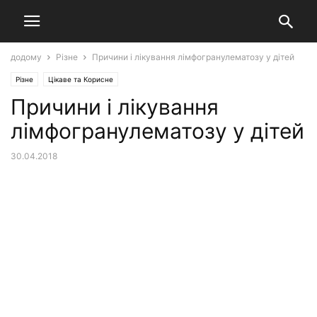
додому
Різне
Причини і лікування лімфогранулематозу у дітей
Різне
Цікаве та Корисне
Причини і лікування
лімфогранулематозу у дітей
30.04.2018