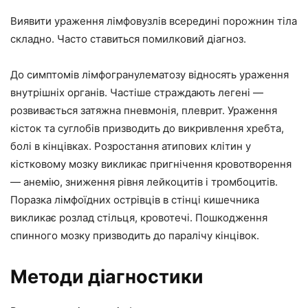
Виявити ураження лімфовузлів всередині порожнин тіла
складно. Часто ставиться помилковий діагноз.
До симптомів лімфогранулематозу відносять ураження
внутрішніх органів. Частіше страждають легені —
розвивається затяжна пневмонія, плеврит. Ураження
кісток та суглобів призводить до викривлення хребта,
болі в кінцівках. Розростання атипових клітин у
кістковому мозку викликає пригнічення кровотворення
— анемію, зниження рівня лейкоцитів і тромбоцитів.
Поразка лімфоїдних острівців в стінці кишечника
викликає розлад стільця, кровотечі. Пошкодження
спинного мозку призводить до паралічу кінцівок.
Методи діагностики