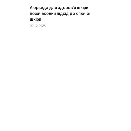
Аюрведа для здоров’я шкіри:
позачасовий підхід до сяючої
шкіри
09.12.2025