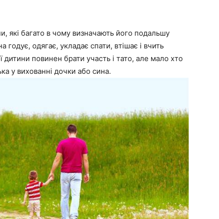
и, які багато в чому визначають його подальшу
 годує, одягає, укладає спати, втішає і вчить
 дитини повинен брати участь і тато, але мало хто
ка у вихованні дочки або сина.