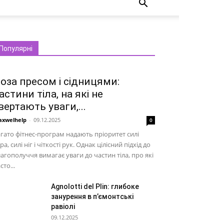
Популярні
оза пресом і сідницями:
астини тіла, на які не
вертають уваги,...
xwelhelp
-
09.12.2025
0
гато фітнес-програм надають пріоритет силі
ра, силі ніг і чіткості рук. Однак цілісний підхід до
агополуччя вимагає уваги до частин тіла, про які
сто...
Agnolotti del Plin: глибоке
занурення в п’ємонтські
равіолі
09.12.2025