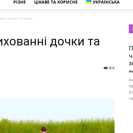
РІЗНЕ
ЦІКАВЕ ТА КОРИСНЕ
УКРАЇНСЬКА
анні дочки та сина
ихованні дочки та
П
ч
з
816
ma
Ба
яд
бл
ча