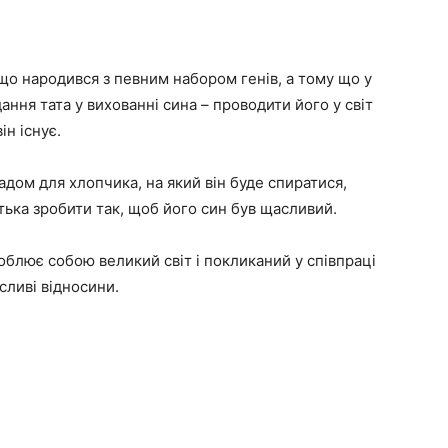
що народився з певним набором генів, а тому що у
ання тата у вихованні сина – проводити його у світ
ін існує.
дом для хлопчика, на який він буде спиратися,
батька зробити так, щоб його син був щасливий.
особлює собою великий світ і покликаний у співпраці
сливі відносини.