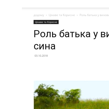
додому
Цікаве та Корисне
Роль батька у вихов
Цікаве та Корисне
Роль батька у в
сина
03.10.2018