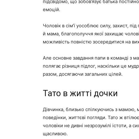
підсвідомо, що зобов’язує батька постій
емоцій.
Чоловік в сім’ї уособлює силу, захист, пі
й мама, благополуччя якої захищає чоловік
можливість повністю зосередитися на вихо
Але основне завдання папи в команді з м
полягає різниця підлог, наскільки це мудр
разом, досягаючи загальних цілей.
Тато в житті дочки
Дівчинка, близько спілкуючись з мамою, м
поведінки, життєві погляди. Тато ж втілює
чоловіки не дивні незрозумілі істоти, а с
щасливою.