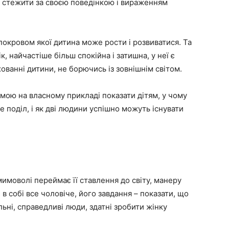
но стежити за своєю поведінкою і вираженням
д покровом якої дитина може рости і розвиватися. Та
, найчастіше більш спокійна і затишна, у неї є
ванні дитини, не борючись із зовнішнім світом.
амою на власному прикладі показати дітям, у чому
е поділ, і як дві людини успішно можуть існувати
имоволі переймає її ставлення до світу, манеру
 в собі все чоловіче, його завдання – показати, що
ильні, справедливі люди, здатні зробити жінку