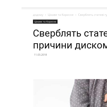
додому
Цікаве та Корисне
Сверблять статеві 
Цікаве та Корисне
Сверблять стате
причини диско
11.03.2018