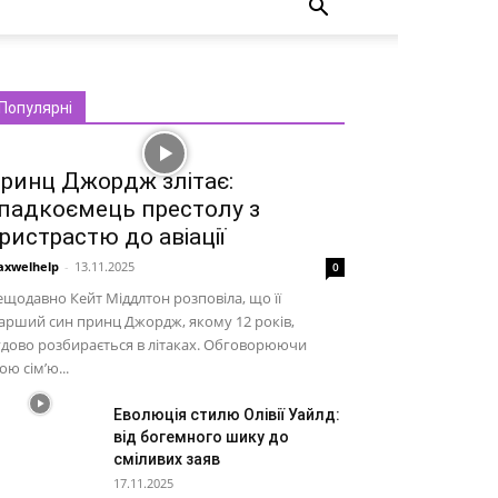
Популярні
ринц Джордж злітає:
падкоємець престолу з
ристрастю до авіації
xwelhelp
-
13.11.2025
0
щодавно Кейт Міддлтон розповіла, що її
арший син принц Джордж, якому 12 років,
дово розбирається в літаках. Обговорюючи
ою сім’ю...
Еволюція стилю Олівії Уайлд:
від богемного шику до
сміливих заяв
17.11.2025