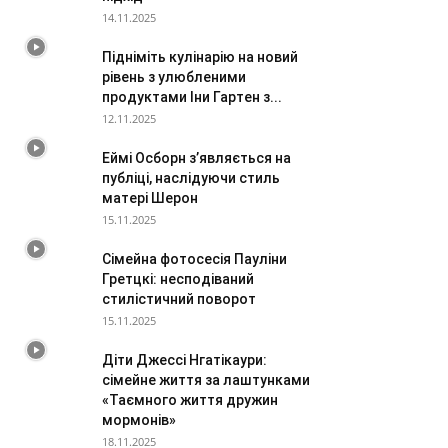
14.11.2025
Підніміть кулінарію на новий
рівень з улюбленими
продуктами Іни Гартен з...
12.11.2025
Еймі Осборн з’являється на
публіці, наслідуючи стиль
матері Шерон
15.11.2025
Сімейна фотосесія Пауліни
Гретцкі: несподіваний
стилістичний поворот
15.11.2025
Діти Джессі Нгатікаури:
сімейне життя за лаштунками
«Таємного життя дружин
мормонів»
18.11.2025