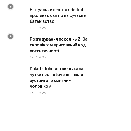
Віртуальне село: як Reddit
проливає світло на сучасне
батьківство
14.11.2025
Розгадування поколінь Z: За
скролінгом прихований код
автентичності
12.11.2025
DakotaJohnson викликала
чутки про побачення після
зустрічі з таємничим
чоловіком
13.11.2025