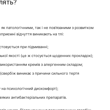
блять?
к патологічними, так і не пов’язаними з розвитком
приємні відчуття виникають на тлі:
стовується при підмиванні;
зької якості (це ж стосується щоденних прокладок);
з використанням кремів з алергенним складом;
 (свербіж виникає з причини сильного тертя
у на психологічний дискомфорт);
яких антибактеріальних препаратів.