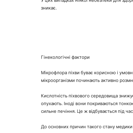
У цих випадках ніякої небезпеки для здо
зникає.
Гінекологічні фактори
Мікрофлора піхви буває корисною і умовн
мікроорганізми починають активно розмн
Кислотність піхвового середовища знижуєт
опухають. Іноді вони покриваються тонко
сильне печіння. Це ж відбувається під ча
До основних причин такого стану медики в