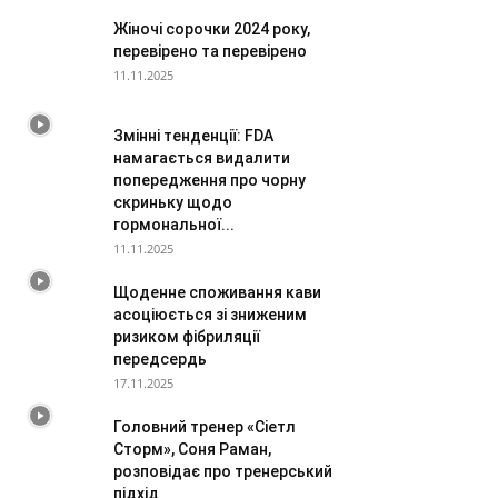
Жіночі сорочки 2024 року,
перевірено та перевірено
11.11.2025
Змінні тенденції: FDA
намагається видалити
попередження про чорну
скриньку щодо
гормональної...
11.11.2025
Щоденне споживання кави
асоціюється зі зниженим
ризиком фібриляції
передсердь
17.11.2025
Головний тренер «Сіетл
Сторм», Соня Раман,
розповідає про тренерський
підхід