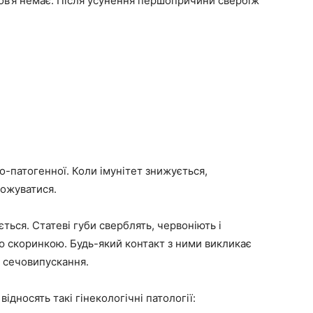
ров’я немає. Після усунення першопричини свербіж
о-патогенної. Коли імунітет знижується,
ожуватися.
ься. Статеві губи сверблять, червоніють і
ю скоринкою. Будь-який контакт з ними викликає
с сечовипускання.
ідносять такі гінекологічні патології: