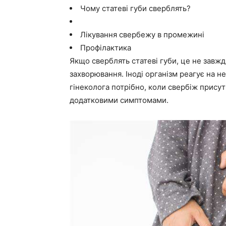
Чому статеві губи сверблять?
Лікування свербежу в промежині
Профілактика
Якщо сверблять статеві губи, це не завжд
захворювання. Іноді організм реагує на н
гінеколога потрібно, коли свербіж присут
додатковими симптомами.