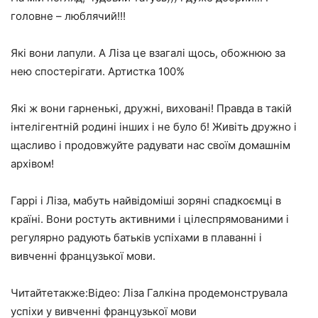
головне – люблячий!!!
Які вони лапули. А Ліза це взагалі щось, обожнюю за
нею спостерігати. Артистка 100%
Які ж вони гарненькі, дружні, виховані! Правда в такій
інтелігентній родині інших і не було б! Живіть дружно і
щасливо і продовжуйте радувати нас своїм домашнім
архівом!
Гаррі і Ліза, мабуть найвідоміші зоряні спадкоємці в
країні. Вони ростуть активними і цілеспрямованими і
регулярно радують батьків успіхами в плаванні і
вивченні французької мови.
Читайтетакже:Відео: Ліза Галкіна продемонструвала
успіхи у вивченні французької мови