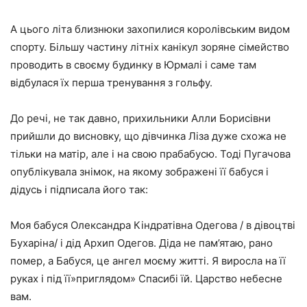
А цього літа близнюки захопилися королівським видом
спорту. Більшу частину літніх канікул зоряне сімейство
проводить в своєму будинку в Юрмалі і саме там
відбулася їх перша тренування з гольфу.
До речі, не так давно, прихильники Алли Борисівни
прийшли до висновку, що дівчинка Ліза дуже схожа не
тільки на матір, але і на свою прабабусю. Тоді Пугачова
опублікувала знімок, на якому зображені її бабуся і
дідусь і підписала його так:
Моя бабуся Олександра Кіндратівна Одегова / в дівоцтві
Бухаріна/ і дід Архип Одегов. Діда не пам’ятаю, рано
помер, а Бабуся, це ангел моєму житті. Я виросла на її
руках і під її»приглядом» Спасибі їй. Царство небесне
вам.