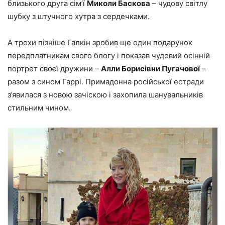
близького друга сім’ї
Миколи Баскова
– чудову світлу
шубку з штучного хутра з сердечками.
А трохи пізніше Галкін зробив ще один подарунок
передплатникам свого блогу і показав чудовий осінній
портрет своєї дружини –
Алли Борисівни Пугачової
–
разом з сином Гаррі. Примадонна російської естради
з’явилася з новою зачіскою і захопила шанувальників
стильним чином.