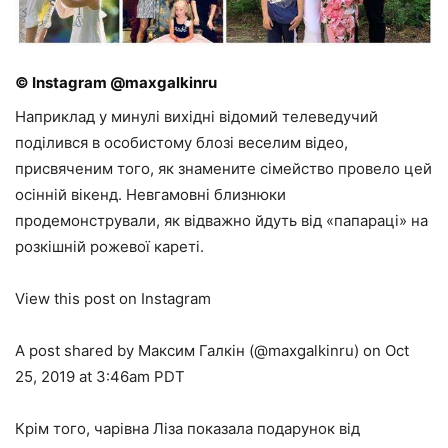
© Instagram @maxgalkinru
Наприклад у минулі вихідні відомий телеведучий
поділився в особистому блозі веселим відео,
присвяченим того, як знамените сімейство провело цей
осінній вікенд. Невгамовні близнюки
продемонстрували, як відважно йдуть від «папараці» на
розкішній рожевої кареті.
View this post on Instagram
A post shared by Максим Галкін (@maxgalkinru) on Oct
25, 2019 at 3:46am PDT
Крім того, чарівна Ліза показала подарунок від