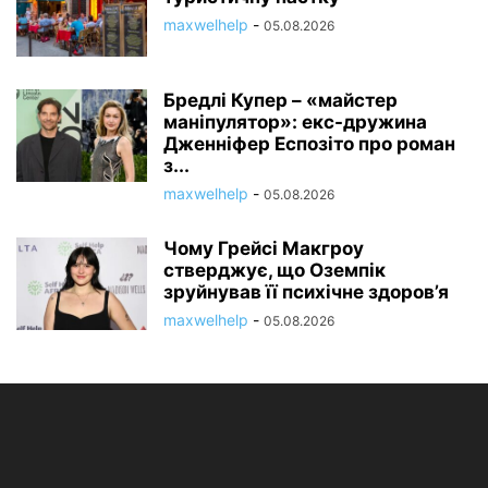
maxwelhelp
-
05.08.2026
Бредлі Купер – «майстер
маніпулятор»: екс-дружина
Дженніфер Еспозіто про роман
з...
maxwelhelp
-
05.08.2026
Чому Грейсі Макгроу
стверджує, що Оземпік
зруйнував її психічне здоров’я
maxwelhelp
-
05.08.2026