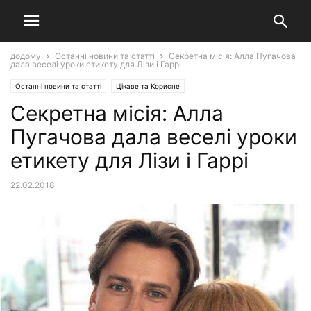
додому
Останні новини та статті
Секретна місія: Алла Пугачова
дала веселі уроки етикету для Лізи і Гаррі
Останні новини та статті
Цікаве та Корисне
Секретна місія: Алла
Пугачова дала веселі уроки
етикету для Лізи і Гаррі
22.02.2018