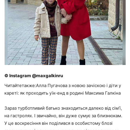
© Instagram @maxgalkinru
Читайтетакже:Алла Пугачова з новою зачіскою і діти у
кареті: як проходить уїк-енд в родині Максима Галкіна
Зараз турботливий батько знаходиться далеко від сім’ї,
на гастролях. І звичайно, він дуже сумує за близнюкам.
У це воскресіння він поділився в особистому блозі