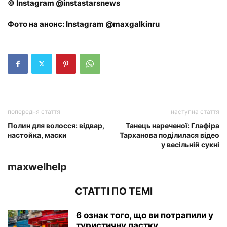
© Instagram @instastarsnews
Фото на анонс: Instagram @maxgalkinru
попередня стаття
наступна стаття
Полин для волосся: відвар,
Танець нареченої: Глафіра
настойка, маски
Тарханова поділилася відео
у весільній сукні
maxwelhelp
СТАТТІ ПО ТЕМІ
6 ознак того, що ви потрапили у
туристичну пастку