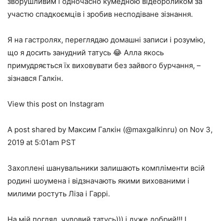
зворушливим і одночасно кумедною відеороликом за
участю спадкоємців і зробив несподіване зізнання.
Я на гастролях, переглядаю домашні записи і розумію,
що я досить занудний татусь 😂 Алла якось
примудряється їх виховувати без зайвого бурчання, –
зізнався Галкін.
View this post on Instagram
A post shared by Максим Галкін (@maxgalkinru) on Nov 3,
2019 at 5:01am PST
Захоплені шанувальники залишають компліменти всій
родині шоумена і відзначають якими вихованими і
милими ростуть Ліза і Гаррі.
На мій погляд, чудовий татусь))) і дуже добрий!!! І