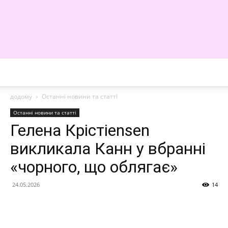
WE
додому
Останні новини та статті
Останні новини та статті
Гелена Крістіensen
викликала Канн у вбранні
«чорного, що облягає»
24.05.2026
14