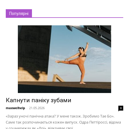
Популярні
Капнути паніку зубами
maxwelhelp
-
21.05.2026
0
«Зараз уночі панічна атака? У мене також. Зробимо Тае Бо».
Саме так розпочинається кожен випуск. Одра Петтіроссі, відома
у соцмережах як «Дрі», відкриває свої...