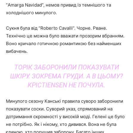
“Amarga Navidad”, немов привид із темнішого та
холоднішого минулого.
Сукня була від “Roberto Cavalli”. Чорне. Рване.
Технічно це можна було вважати прозорим вбранням.
Воно кричало готичною романтикою без найменших
вибачень.
ТОРІК ЗАБОРОНИЛИ ПОКАЗУВАТИ
ШКІРУ. ЗОКРЕМА ГРУДИ. А В ЦЬОМУ?
КРІСТІENSEN НЕ ПОЧУЛА.
Минулого сезону Канські правила суворо заборонили
показувати соски. Суворий указ, спрямований на
дотримання скромності у високій моді. Гелені це було
не потрібно. Як і нікому, хто дивився. Вона не була
єдиною, хто порушив заборону. Багато інших