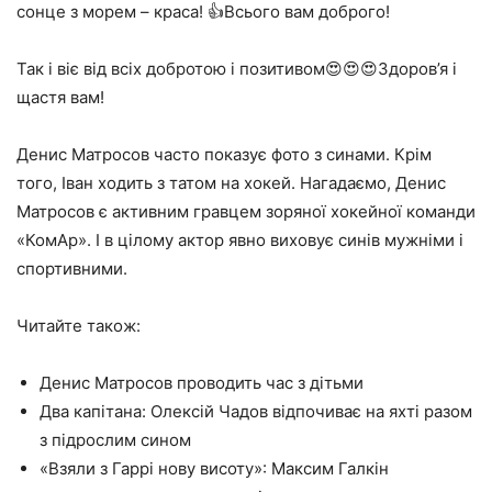
сонце з морем – краса! 👍Всього вам доброго!
Так і віє від всіх добротою і позитивом😍😍😍Здоров’я і
щастя вам!
Денис Матросов часто показує фото з синами. Крім
того, Іван ходить з татом на хокей. Нагадаємо, Денис
Матросов є активним гравцем зоряної хокейної команди
«КомАр». І в цілому актор явно виховує синів мужніми і
спортивними.
Читайте також:
Денис Матросов проводить час з дітьми
Два капітана: Олексій Чадов відпочиває на яхті разом
з підрослим сином
«Взяли з Гаррі нову висоту»: Максим Галкін