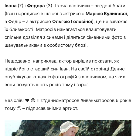
Івана
(7) і
Федора
(3). І хоча хлопчики – зведені брати
(Іван народився в шлюбі з актрисою
Марією Куликової
,
а Федір – з актрисою
Ольгою Головіної
), це не заважає
їх близькості. Матросів намагається влаштовувати
спільне дозвілля з синами і ділиться сімейними фото з
шанувальниками в особистому блозі.
Нещодавно, наприклад, актор вирішив показати, як
підріс його старший син Іван. На своїй сторінці Денис
опублікував колаж із фотографій з хлопчиком, на яких
вони позують шість років тому і зараз.
Без слів! ❤️ 😜 ✌🏼️#денисматросов #иванматросов 6 років
тому 🙂 – підписав знімки артист.