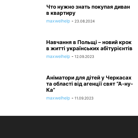
Что нужно знать покупая диван
в квартиру
maxwelhelp
-
23.08.2024
Навчання в Польщі – новий крок
в житті українських абітурієнтів
maxwelhelp
-
12.09.2023
Аніматори для дітей у Черкасах
та області від агенції свят “А-ну-
Ка”
maxwelhelp
-
11.09.2023