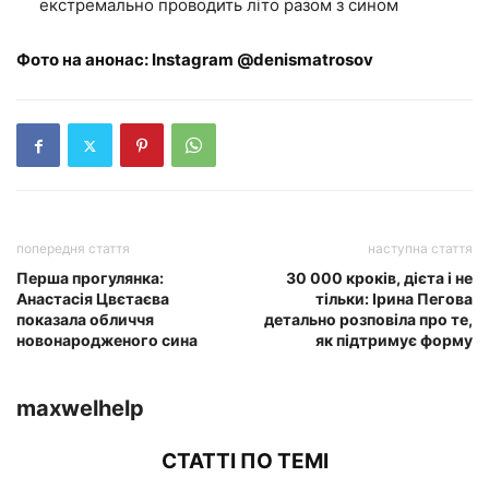
екстремально проводить літо разом з сином
Фото на анонас: Instagram @denismatrosov
попередня стаття
наступна стаття
Перша прогулянка:
30 000 кроків, дієта і не
Анастасія Цвєтаєва
тільки: Ірина Пегова
показала обличчя
детально розповіла про те,
новонародженого сина
як підтримує форму
maxwelhelp
СТАТТІ ПО ТЕМІ