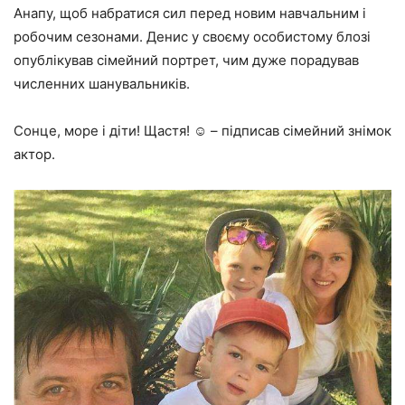
Анапу, щоб набратися сил перед новим навчальним і
робочим сезонами. Денис у своєму особистому блозі
опублікував сімейний портрет, чим дуже порадував
численних шанувальників.
Сонце, море і діти! Щастя! ☺️ – підписав сімейний знімок
актор.