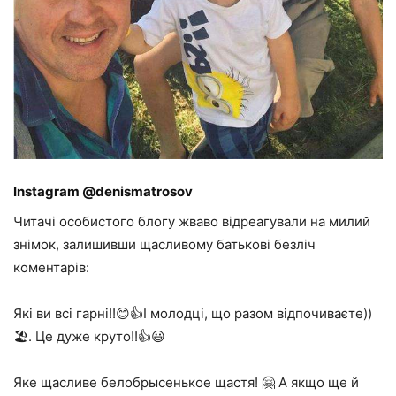
Instagram @denismatrosov
Читачі особистого блогу жваво відреагували на милий
знімок, залишивши щасливому батькові безліч
коментарів:
Які ви всі гарні!!😊👍І молодці, що разом відпочиваєте))
🏖️. Це дуже круто!!👍😃
Яке щасливе белобрысенькое щастя! 🤗 А якщо ще й