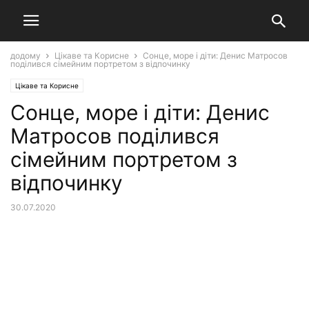
додому
Цікаве та Корисне
Сонце, море і діти: Денис Матросов
поділився сімейним портретом з відпочинку
Цікаве та Корисне
Сонце, море і діти: Денис
Матросов поділився
сімейним портретом з
відпочинку
30.07.2020