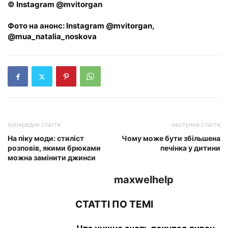
© Instagram @mvitorgan
Фото на анонс: Instagram @mvitorgan,
@mua_natalia_noskova
попередня стаття
наступна стаття
На піку моди: стиліст
Чому може бути збільшена
розповів, якими брюками
печінка у дитини
можна замінити джинси
maxwelhelp
СТАТТІ ПО ТЕМІ