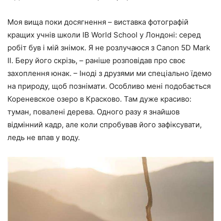
Моя вища поки досягнення – виставка фотографій
кращих учнів школи IB World School у Лондоні: серед
робіт був і мій знімок. Я не розлучаюся з Canon 5D Mark
II. Беру його скрізь, – раніше розповідав про своє
захоплення юнак. – Іноді з друзями ми спеціально їдемо
на природу, щоб познімати. Особливо мені подобається
Кореневское озеро в Красково. Там дуже красиво:
туман, повалені дерева. Одного разу я знайшов
відмінний кадр, але коли спробував його зафіксувати,
ледь не впав у воду.