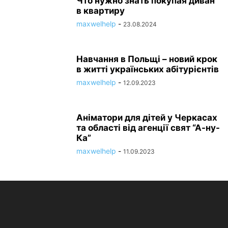
Что нужно знать покупая диван
в квартиру
maxwelhelp
-
23.08.2024
Навчання в Польщі – новий крок
в житті українських абітурієнтів
maxwelhelp
-
12.09.2023
Аніматори для дітей у Черкасах
та області від агенції свят “А-ну-
Ка”
maxwelhelp
-
11.09.2023