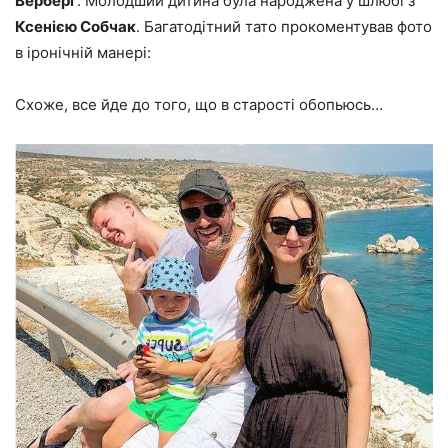
Верберг
. Молодший дитина була народжена у шлюбі з
Ксенією Собчак
. Багатодітний тато прокоментував фото
в іронічній манері:
Схоже, все йде до того, що в старості обопьюсь…