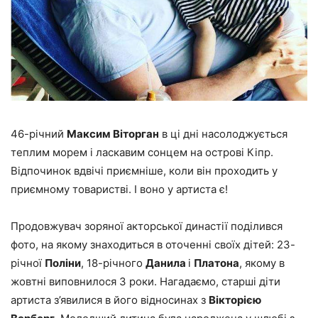
46-річний
Максим Віторган
в ці дні насолоджується
теплим морем і ласкавим сонцем на острові Кіпр.
Відпочинок вдвічі приємніше, коли він проходить у
приємному товаристві. І воно у артиста є!
Продовжувач зоряної акторської династії поділився
фото, на якому знаходиться в оточенні своїх дітей: 23-
річної
Поліни
, 18-річного
Данила
і
Платона
, якому в
жовтні виповнилося 3 роки. Нагадаємо, старші діти
артиста з’явилися в його відносинах з
Вікторією