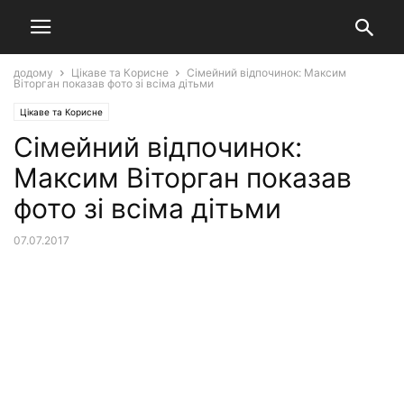
додому
Цікаве та Корисне
Сімейний відпочинок: Максим
Віторган показав фото зі всіма дітьми
Цікаве та Корисне
Сімейний відпочинок:
Максим Віторган показав
фото зі всіма дітьми
07.07.2017