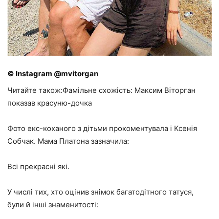
© Instagram @mvitorgan
Читайте також:Фамільне схожість: Максим Віторган
показав красуню-дочка
Фото екс-коханого з дітьми прокоментувала і Ксенія
Собчак. Мама Платона зазначила:
Всі прекрасні які.
У числі тих, хто оцінив знімок багатодітного татуся,
були й інші знаменитості: