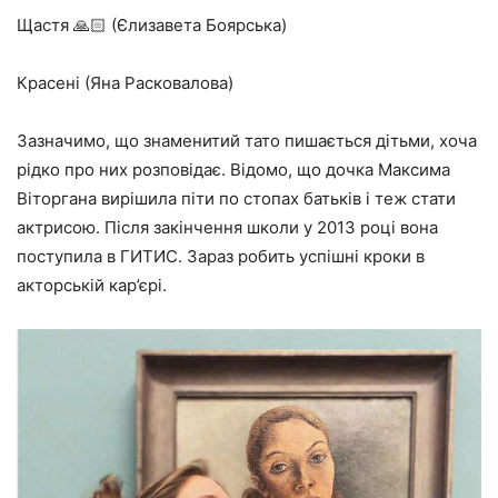
Щастя 🙏🏻 (Єлизавета Боярська)
Красені (Яна Расковалова)
Зазначимо, що знаменитий тато пишається дітьми, хоча
рідко про них розповідає. Відомо, що дочка Максима
Віторгана вирішила піти по стопах батьків і теж стати
актрисою. Після закінчення школи у 2013 році вона
поступила в ГИТИС. Зараз робить успішні кроки в
акторській кар’єрі.