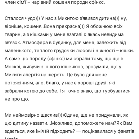
член сім’ї – чарівний кошеня породи сфінкс.
Сталося чудо))) У нас з Микитою з’явився дитина))) ну,
вірніше, кошеня..Вона прекрасна))) Я обожнюю всіх
тварин, а з кішками у мене взагалі є якась невидима
зв’язок. Атмосфера в будинку, для мене, залежить від
маленького, теплого грудочки любові і ніжності – кішки.
А саме цю породу (сфінкс) ми обрали тому, що ще в
Москві, живучи з іншого кішечкою, зрозуміли, що у
Микити алергія на шерсть..Це було для мене
потрясінням, але, благо, у нас є хороші друзі, які
забрали котею до себе. І я точно знаю, що турбуватися
не про що.
Ми неймовірно щасливі)))Єдине, ще не придумали, як
цю дитину назвати…Можливо, допоможете нам?Як Вам
здається, яке ім’я їй підходить? — поцікавилася у фанатів