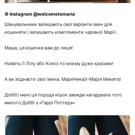
© Instagram @welcometomaria
Шанувальники залишають свої варіанти імен для
кошеняти і залишають компліменти чарівної Марії.
Маша, ця кішечка вам до лиця!
Назвіть її Лілу або Клео) по моєму дуже красиво!
А ви з’єднаєте свої імена. МариНика))-Марія Микита)
Доббі) мені ця порода кішок завжди нагадувала того
милого Доббі з «Гаррі Поттера»