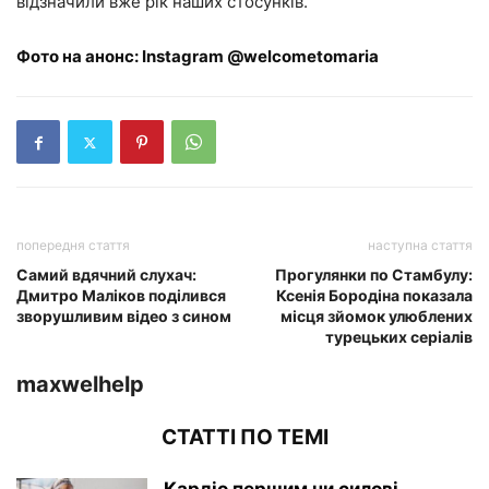
відзначили вже рік наших стосунків.
Фото на анонс: Instagram @welcometomaria
попередня стаття
наступна стаття
Самий вдячний слухач:
Прогулянки по Стамбулу:
Дмитро Маліков поділився
Ксенія Бородіна показала
зворушливим відео з сином
місця зйомок улюблених
турецьких серіалів
maxwelhelp
СТАТТІ ПО ТЕМІ