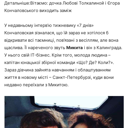
Детальніше:Вітаємо: дочка Любові Толкалиной і Єгора
Кончаловського виходить заміж
У недавньому інтерв’ю тижневику «7 днів»
Кончаловская зізналася, що їй зараз не хотілося б
відкривати всі таємниці, пов’язані з весіллям, але вона
щаслива. Її нареченого звуть
Микита
і він з Калинграда.
У нього свій IT-бізнес. Крім того, молода людина –
капітан юнацької збірної команди «Що? Де? Коли?».
Зараз дівчина зайнята навчанням і облаштуванням
життя в новому місті – Санкт-Петербурзі, куди вони
недавно переїхали з Микитою.