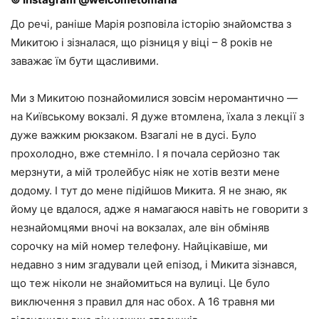
До речі, раніше Марія розповіла історію знайомства з
Микитою і зізналася, що різниця у віці – 8 років не
заважає їм бути щасливими.
Ми з Микитою познайомилися зовсім неромантично —
на Київському вокзалі. Я дуже втомлена, їхала з лекції з
дуже важким рюкзаком. Взагалі не в дусі. Було
прохолодно, вже стемніло. І я почала серйозно так
мерзнути, а мій тролейбус ніяк не хотів везти мене
додому. І тут до мене підійшов Микита. Я не знаю, як
йому це вдалося, адже я намагаюся навіть не говорити з
незнайомцями вночі на вокзалах, але він обміняв
сорочку на мій номер телефону. Найцікавіше, ми
недавно з ним згадували цей епізод, і Микита зізнався,
що теж ніколи не знайомиться на вулиці. Це було
виключення з правил для нас обох. А 16 травня ми