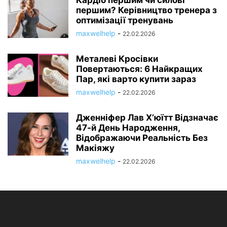
Кардіо першим чи силові
першим? Керівництво тренера з
оптимізації тренувань
maxwelhelp
-
22.02.2026
Металеві Кросівки
Повертаються: 6 Найкращих
Пар, які варто купити зараз
maxwelhelp
-
22.02.2026
Дженніфер Лав Х’юїтт Відзначає
47-й День Народження,
Відображаючи Реальність Без
Макіяжу
maxwelhelp
-
22.02.2026