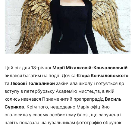
Цей рік для 18-річної
Марії Міхалковій-Кончаловській
видався багатим на події. Дочка
Єгора Кончаловського
та
Любові Толкалиной
закінчила школу і готується до
вступу в петербурзьку Академію мистецтв, в якій
колись навчався її знаменитий прапрапрадід
Василь
Суриков
. Крім того, нещодавно Марія офіційно
оголосила у своєму особистому блозі, що заручена і
навіть показала шанувальникам фотографію обручок.