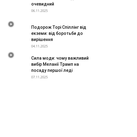
очевидний
06.11.2025
Подорож Торі Спіллінг від
екземи: від боротьби до
вирішення
04.11.2025
Сила моди: чому важливий
вибір Меланії Трамп на
посаду першої леді
07.11.2025