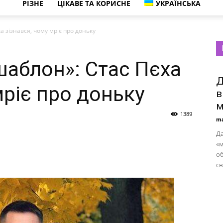
РІЗНЕ
ЦІКАВЕ ТА КОРИСНЕ
УКРАЇНСЬКА
а зізнався, чому мріє про доньку
шаблон»: Стас Пєха
Д
мріє про доньку
в
м
1389
ma
Д
«
об
св