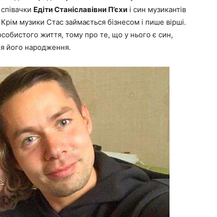
ї співачки
Едіти Станіславівни П’єхи
і син музикантів
. Крім музики Стас займається бізнесом і пише вірші.
собистого життя, тому про те, що у нього є син,
ля його народження.