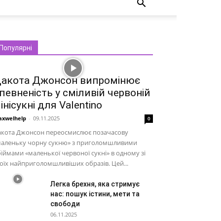
Популярні
акота Джонсон випромінює
певненість у сміливій червоній
інісукні для Valentino
xwelhelp
-
09.11.2025
0
акота Джонсон переосмислює позачасову
маленьку чорну сукню» з приголомшливими
іймами «маленької червоної сукні» в одному зі
оїх найприголомшливіших образів. Цей...
Легка брехня, яка стримує
нас: пошук істини, мети та
свободи
06.11.2025