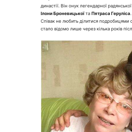
династії. Він онук легендарної радянсько
Ілони Броневицької
та
Пятраса Геруліса
Співак не любить ділитися подробицями о
стало відомо лише через кілька років піс