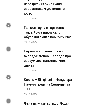
народження сина Роккі
зворушливим дописом із
фото
08.11.2025
Гелікоптерне вторгнення
Тома Круза викликало
обурення в англійському місті
09.11.2025
Переосмислення поваги:
випадок Декса Шепарда про
зрозумілих, наполегливих
дівчат
04.11.2025
Костюм Бінді Ірвін і Чендлера
Пауелл Грейс на Хелловін на
180...
03.11.2025
Фанатизм сина Ліндсі Лохан