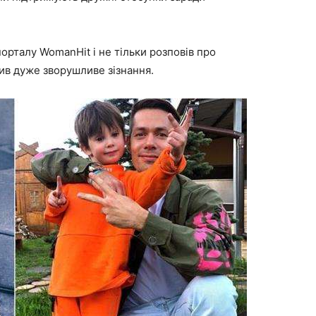
порталу WomanHit і не тільки розповів про
бив дуже зворушливе зізнання.