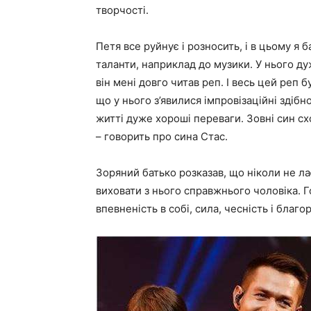
творчості.
Петя все руйнує і розносить, і в цьому я б
таланти, наприклад до музики. У нього ду
він мені довго читав реп. І весь цей реп
що у нього з’явилися імпровізаційні здібн
житті дуже хороші переваги. Зовні син схо
– говорить про сина Стас.
Зоряний батько розказав, що ніколи не ла
виховати з нього справжнього чоловіка. Го
впевненість в собі, сила, чесність і благо