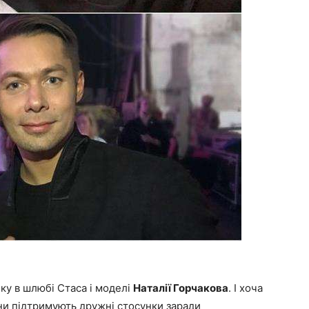
оку в шлюбі Стаса і моделі
Наталії Горчакова
. І хоча
они підтримують дружні стосунки заради