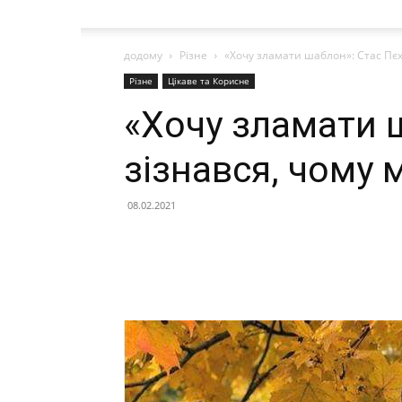
додому
Різне
«Хочу зламати шаблон»: Стас Пєх
Різне
Цікаве та Корисне
«Хочу зламати 
зізнався, чому 
08.02.2021