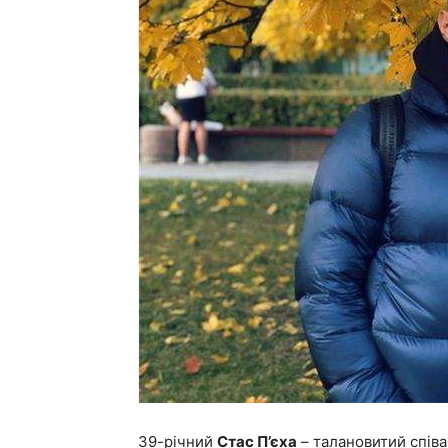
39-річний
Стас П’єха
– талановитий співа