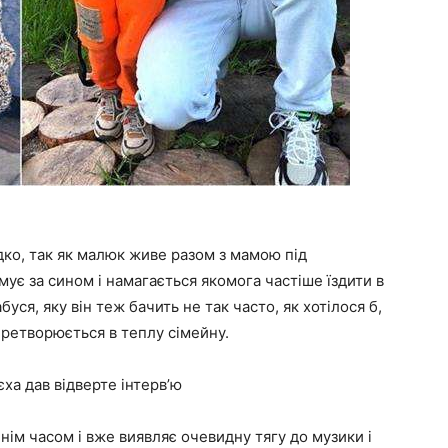
ідко, так як малюк живе разом з мамою під
мує за сином і намагається якомога частіше їздити в
буся, яку він теж бачить не так часто, як хотілося б,
еретворюється в теплу сімейну.
єха дав відверте інтерв’ю
нім часом і вже виявляє очевидну тягу до музики і