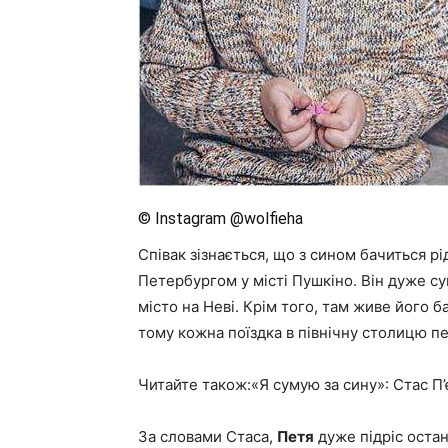
© Instagram @wolfieha
Співак зізнається, що з сином бачиться р
Петербургом у місті Пушкіно. Він дуже су
місто на Неві. Крім того, там живе його ба
тому кожна поїздка в північну столицю п
Читайте також:«Я сумую за сину»: Стас П’
За словами Стаса,
Петя
дуже підріс остан