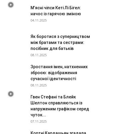
М’ясні чіпси Кеті Лі Бігел:
начос із гарячою зміною
04.11.2025
Як боротися з суперництвом
між братами та сестрами:
посібник для батьків
08.11.2025
Зростання імен, натхненних
зброєю: відображення
сучасної ідентичності
08.11.2025
Гвен Стефані та Блейк
Шелтон справляються із
напруженим графіком серед
чуток...
07.11.2025
Кортні Кардашьян згадала