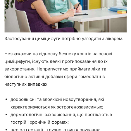
Застосування циміцифуги потрібно узгодити з лікарем.
Незважаючи на відносну безпеку коштів на основі
циміцифуги, існують деякі протипоказання до їх
використання. Неприпустимо приймати ліки та
біологічно активні добавки сфери гомеопатії в
наступних випадках:
доброякісні та злоякісні новоутворення, які
характеризуються як эстрогенозависимых;
дерматологічні захворювання, що протікають в
гострій і хронічній формах;
період гестації і грудного вигодовування;