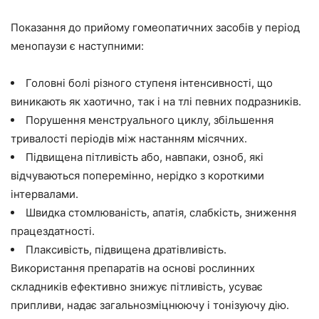
Показання до прийому гомеопатичних засобів у період
менопаузи є наступними:
Головні болі різного ступеня інтенсивності, що
виникають як хаотично, так і на тлі певних подразників.
Порушення менструального циклу, збільшення
тривалості періодів між настанням місячних.
Підвищена пітливість або, навпаки, озноб, які
відчуваються поперемінно, нерідко з короткими
інтервалами.
Швидка стомлюваність, апатія, слабкість, зниження
працездатності.
Плаксивість, підвищена дратівливість.
Використання препаратів на основі рослинних
складників ефективно знижує пітливість, усуває
припливи, надає загальнозміцнюючу і тонізуючу дію.