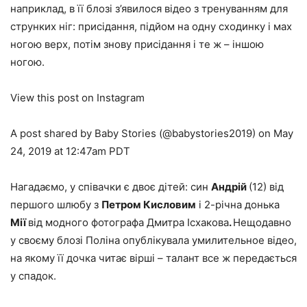
наприклад, в її блозі з’явилося відео з тренуванням для
струнких ніг: присідання, підйом на одну сходинку і мах
ногою верх, потім знову присідання і те ж – іншою
ногою.
View this post on Instagram
A post shared by Baby Stories (@babystories2019) on May
24, 2019 at 12:47am PDT
Нагадаємо, у співачки є двоє дітей: син
Андрій
(12) від
першого шлюбу з
Петром Кисловим
і 2-річна донька
Мії
від модного фотографа Дмитра Ісхакова
.
Нещодавно
у своєму блозі Поліна опублікувала умилительное відео,
на якому її дочка читає вірші – талант все ж передається
у спадок.