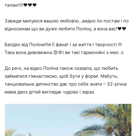
талант!!!❤️❤️❤️
Завжди милуюся вашою любов’ю…видно по постам і по
відносинам що ви дуже любите Поліну, а вона вас!❤️❤️
Балдію від Поліни!!!я її фанат і за життя і творчості !!!
Така вона дивовижна 😍🌸І ви такі гармонійні з нею ☺️
До речі, на відео Поліна також сказала, що любить
займатися гімнастикою, щоб бути у формі. Мабуть,
танцювальне дитинство дає про себе знати – 32-річна
мама двох дітей виглядає чудово і зараз.