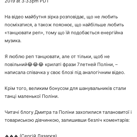
2019 at 3:33pm PDT
На відео майбутня зірка розповідає, що не любить
посміхатися, а також пояснює, що найбільше любить
«танцювати реп», тому що їй подобається енергійна
музика.
Я люблю реп танцювати, але от тільки, щоб не
повільний😂😂😂 крилаті фрази 7летней Поліни, –
написала співачка у своє блозі під аналогічним відео.
Крім того, великим бонусом для шанувальників стали
танці маленької Поліни.
Читачі блогу Дмитра та Поліни захопилися талановитої і
товариською дівчинкою, залишивши безліч коментарів:
🔥🔥🔥 (Сергій Лазарєв)