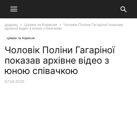
додому
Цікаве та Корисне
Чоловік Поліни Гагаріної показав
архівне відео з юною співачкою
Цікаве та Корисне
Чоловік Поліни Гагаріної
показав архівне відео з
юною співачкою
07.06.2020