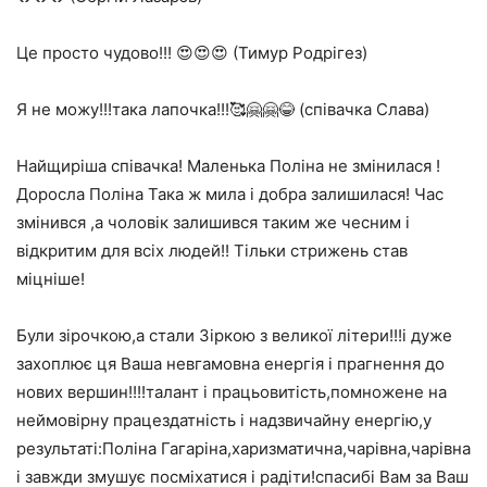
Це просто чудово!!! 😍😍😍 (Тимур Родрігез)
Я не можу!!!така лапочка!!!🥰🤗🤗😂 (співачка Слава)
Найщиріша співачка! Маленька Поліна не змінилася !
Доросла Поліна Така ж мила і добра залишилася! Час
змінився ,а чоловік залишився таким же чесним і
відкритим для всіх людей!! Тільки стрижень став
міцніше!
Були зірочкою,а стали Зіркою з великої літери!!!і дуже
захоплює ця Ваша невгамовна енергія і прагнення до
нових вершин!!!!талант і працьовитість,помножене на
неймовірну працездатність і надзвичайну енергію,у
результаті:Поліна Гагаріна,харизматична,чарівна,чарівна
і завжди змушує посміхатися і радіти!спасибі Вам за Ваш