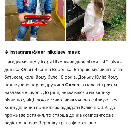
© Instagram @igor_nikolaev_music
Нагадаємо, що у Ігоря Ніколаєва двоє дітей – 40-річна
донька Юлія і 4-річна Вероніка. Вперше музикант став
батьком, коли йому було 18 років. Доньку Юлію йому
подарувала перша дружина
Олена
, з якою він разом
навчався в школі. До речі, незважаючи на велику
різницю у віці, дочки Миколаєва чудово спілкуються.
Коли дівчинка приїжджає відвідати Юлію в США, де
проживає остання, то старша дочка композитора з
радістю навчає Вероніку грі на фортепіано.