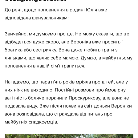
До речі, щодо поповнення в родині Юлія вже
відповідала шанувальникам:
Звичайно, ми думаємо про це. Не можу сказати, що це
відбудеться дуже скоро, але Вероніка вже просить ”
братика або сестричку. Вона дуже любить грати з
ляльками, що являє себе мамою. Думаю, в майбутньому
поповнення в нашій сім’ї трапиться.
Нагадаємо, що пара п’ять років мріяла про дітей, але у
них ніяк не виходило. Постійні розмови про ймовірну
вагітність боляче поранили Проскурякову, але вона не
подавала виду. Вже після появи на світ доньки Вероніки
вона розповідала, що страждала від питань про
майбутніх спадкоємців.