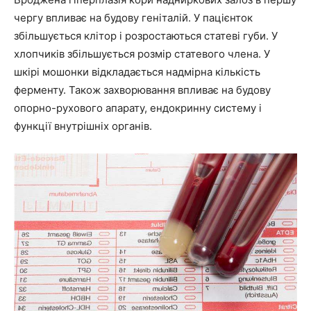
чергу впливає на будову геніталій. У пацієнток
збільшується клітор і розростаються статеві губи. У
хлопчиків збільшується розмір статевого члена. У
шкірі мошонки відкладається надмірна кількість
ферменту. Також захворювання впливає на будову
опорно-рухового апарату, ендокринну систему і
функції внутрішніх органів.