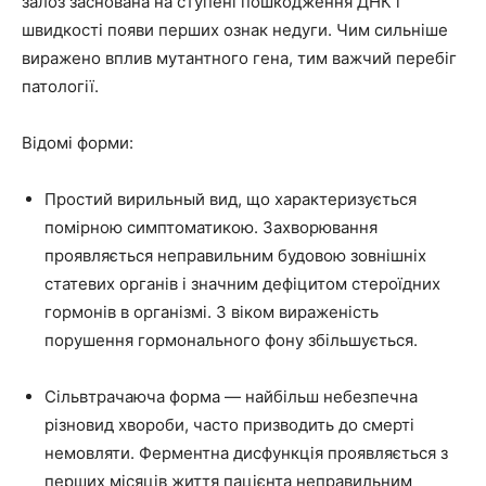
залоз заснована на ступені пошкодження ДНК і
швидкості появи перших ознак недуги. Чим сильніше
виражено вплив мутантного гена, тим важчий перебіг
патології.
Відомі форми:
Простий вирильный вид, що характеризується
помірною симптоматикою. Захворювання
проявляється неправильним будовою зовнішніх
статевих органів і значним дефіцитом стероїдних
гормонів в організмі. З віком вираженість
порушення гормонального фону збільшується.
Сільвтрачаюча форма — найбільш небезпечна
різновид хвороби, часто призводить до смерті
немовляти. Ферментна дисфункція проявляється з
перших місяців життя пацієнта неправильним