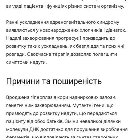
вигляді пацієнта і функціях різних систем організму.
Ранні ускладнення адреногенітального синдрому
виявляються у новонароджених хлопчиків і дівчаток.
Надалі захворювання прогресує і призводить до
розвитку таких ускладнень, як безпліддя та психічні
розлади. Своєчасна терапія дозволяє полегшити
симптоми недуги.
Причини та поширеність
Вроджена гіперплазія кори надниркових залоз є
генетичним захворюванням. Мутантні гени, що
призводять до розвитку недуги, що передаються
пацієнту від обох батьків. Зміни невеликої ділянки
молекули ДНК достатньо для порушення вироблення
ферментів, що відповідають за синтез стероїдних