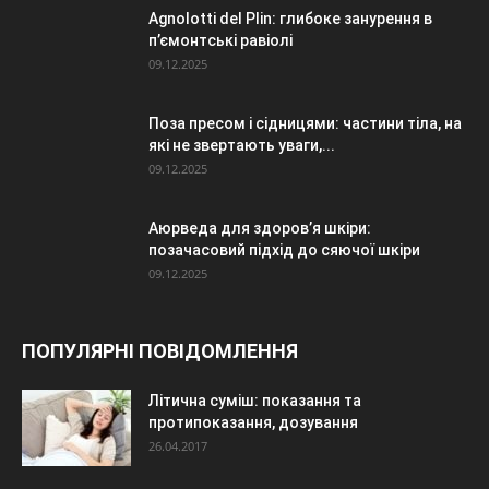
Agnolotti del Plin: глибоке занурення в
п’ємонтські равіолі
09.12.2025
Поза пресом і сідницями: частини тіла, на
які не звертають уваги,...
09.12.2025
Аюрведа для здоров’я шкіри:
позачасовий підхід до сяючої шкіри
09.12.2025
ПОПУЛЯРНІ ПОВІДОМЛЕННЯ
Літична суміш: показання та
протипоказання, дозування
26.04.2017