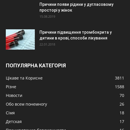
Причини появи рідини у дугласовому
просторі у жінок
15.08.2019
Причини підвищення тромбокрита у
дитини в крові, способи лікування
22.01.2018
ПОПУЛЯРНА КАТЕГОРІЯ
Цікаве та Корисне
3811
Різне
1588
Новости
70
Обо всем понемногу
26
Сімя
18
Детская
17