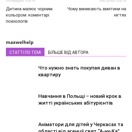
попередня стаття
наступна стаття
Дитина малює чорним
Чому виникають вмятини на
кольором: коментарі
нігтях
психологів
maxwelhelp
СТАТТІ ПО ТЕМІ
БІЛЬШЕ ВІД АВТОРА
Что нужно знать покупая диван в
квартиру
Навчання в Польщі – новий крок в
житті українських абітурієнтів
Аніматори для дітей у Черкасах та
області від агенції свят “А-ну-Ка”