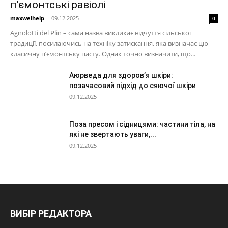
п’ємонтські равіолі
maxwelhelp
-
09.12.2025
0
Agnolotti del Plin – сама назва викликає відчуття сільської
традиції, посилаючись на техніку затискання, яка визначає цю
класичну п’ємонтську пасту. Однак точно визначити, що...
Аюрведа для здоров’я шкіри:
позачасовий підхід до сяючої шкіри
09.12.2025
Поза пресом і сідницями: частини тіла, на
які не звертають уваги,...
09.12.2025
ВИБІР РЕДАКТОРА