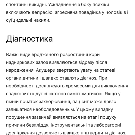
спонтанні викидні. Ускладнення з боку психіки
включають депресію, агресивна поведінка у чоловіків і
суїцидальні нахили.
Діагностика
Важкі види вродженого розростання кори
надниркових залоз виявляються відразу після
народження. Акушери звертають увагу на статеві
органи дитини і швидко ставлять діагноз. При
необхідності досліджують хромосоми для виключення
спадкових недуг зі схожою симптоматикою. Якщо у
пізній початок захворювання, пацієнт може довго
залишатися необследованным. У цьому випадку
порушення зазвичай виявляється на етапі пошуку
причини безпліддя. Інструментальні та лабораторні
дослідження дозволяють швидко підтвердити діагноз.