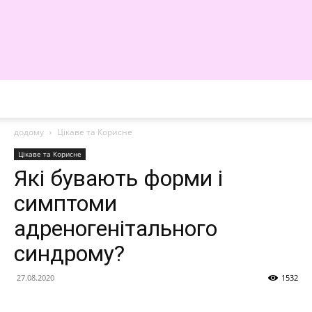
WE
додому
Цікаве та Корисне
Цікаве та Корисне
Які бувають форми і
симптоми
адреногенітального
синдрому?
27.08.2020
1532