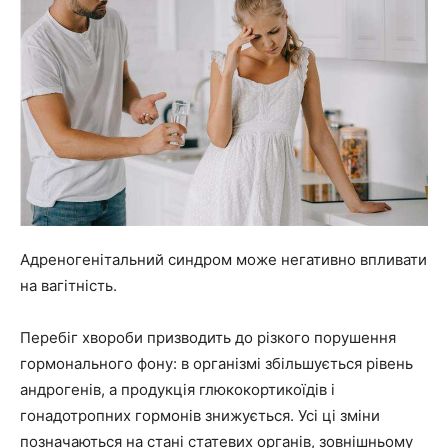
Адреногенітальний синдром може негативно впливати
на вагітність.
Перебіг хвороби призводить до різкого порушення
гормонального фону: в організмі збільшується рівень
андрогенів, а продукція глюкокортикоїдів і
гонадотропних гормонів знижується. Усі ці зміни
позначаються на стані статевих органів, зовнішньому