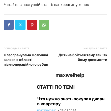
Читайте в наступній статті: панкреатит у жінок
попередня стаття
наступна стаття
Олеогранулема молочної
Дитина боїться темряви: як
залози в області
йому допомогти
післяопераційного рубця
maxwelhelp
СТАТТІ ПО ТЕМІ
Что нужно знать покупая диван
в квартиру
maxwelhelp
-
23.08.2024