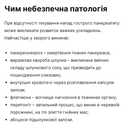
Чим небезпечна патологія
При відсутності лікування напад гострого панкреатиту
може викликати розвиток важких ускладнень.
Найчастіше у хворого виникає:
панкреонекроз – омертвіння тканин панкреаса;
виразкова хвороба шлунка – викликана зміною
складу шлункового соку, що призводить до
пошкодження слизових;
внутрішні кровотечі через розплавлення капсули
залози;
флегмона – вогнище нагноєння в тканинах органу;
перитоніт – запальний процес, що виник в черевній
порожнині, на тлі злиття гнійних мас;
абсцеси підшлункової залози.