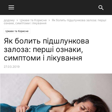
додому
Цікаве та Корисне
Як болить підшлункова залоза: перші
ознаки, симптоми і лікування
Цікаве та Корисне
Як болить підшлункова
залоза: перші ознаки,
симптоми і лікування
27.03.2019