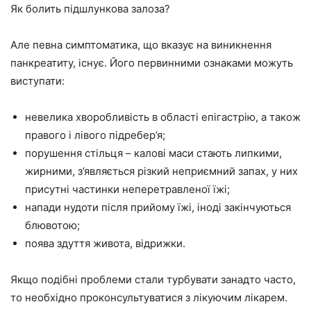
Як болить підшлункова залоза?
Але певна симптоматика, що вказує на виникнення
панкреатиту, існує. Його первинними ознаками можуть
виступати:
невелика хворобливість в області епігастрію, а також
правого і лівого підребер’я;
порушення стільця – калові маси стають липкими,
жирними, з’являється різкий неприємний запах, у них
присутні частинки неперетравленої їжі;
напади нудоти після прийому їжі, іноді закінчуються
блювотою;
поява здуття живота, відрижки.
Якщо подібні проблеми стали турбувати занадто часто,
то необхідно проконсультуватися з лікуючим лікарем.