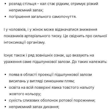
розлад стільця – кал стає рідким, отримує різкий
неприємний запах;
погіршення загального самопочуття.
І у чоловіків, і у жінок може відзначатися зниження
показників артеріального тиску. Це свідчить про сильної
інтоксикації організму.
Існує також і ряд зовнішніх ознак, що вказують на
ураження саме підшлункової залози. До таких належать:
поява в області проекції підшлункової залози
висипань у вигляді синюшним плям;
освіта на всій поверхні язика товстого нальоту
жовтого кольору;
сухість слизових оболонок ротової порожнини;
неприємний запах дихання;