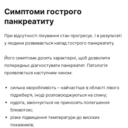
Симптоми гострого
панкреатиту
При відсутності лікування стан прогресує. І в результаті
у людини розвивається напад гострого панкреатиту.
Його симптоми досить характерні, щоб дозволити
попередньо діагностувати панкреатит. Патологія
проявляється наступним чином:
сильна хворобливість – найчастіше в області лівого
підребер’я, іноді розповсюджуються на спину;
нудота, закінчується не приносить полегшення
блювотою;
різке підвищення температури до високих
показників;