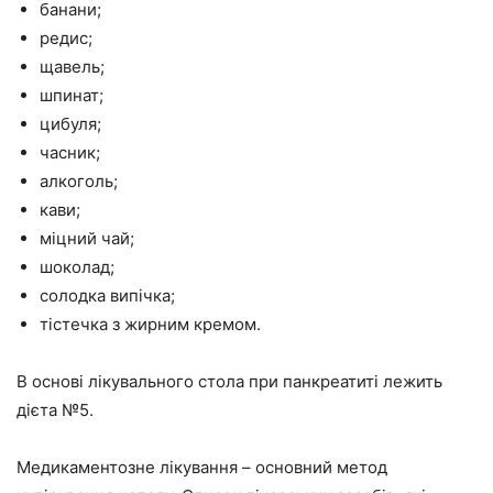
банани;
редис;
щавель;
шпинат;
цибуля;
часник;
алкоголь;
кави;
міцний чай;
шоколад;
солодка випічка;
тістечка з жирним кремом.
В основі лікувального стола при панкреатиті лежить
дієта №5.
Медикаментозне лікування – основний метод