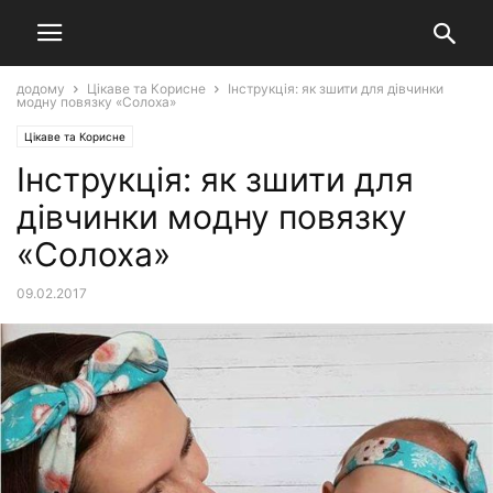
додому
Цікаве та Корисне
Інструкція: як зшити для дівчинки
модну повязку «Солоха»
Цікаве та Корисне
Інструкція: як зшити для
дівчинки модну повязку
«Солоха»
09.02.2017