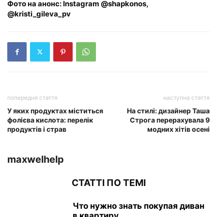
Фото на анонс: Instagram @shapkonos,
@kristi_gileva_pv
попередня стаття
наступна стаття
У яких продуктах міститься
На стилі: дизайнер Таша
фолієва кислота: перелік
Строга перерахувала 9
продуктів і страв
модних хітів осені
maxwelhelp
СТАТТІ ПО ТЕМІ
Что нужно знать покупая диван
в квартиру