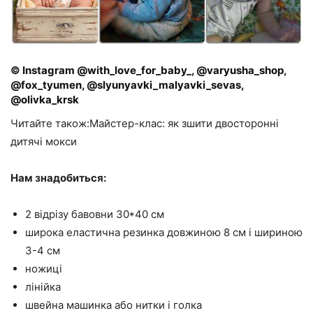
© Instagram @with_love_for_baby_, @varyusha_shop,
@fox_tyumen, @slyunyavki_malyavki_sevas,
@olivka_krsk
Читайте також:Майстер-клас: як зшити двосторонні
дитячі мокси
Нам знадобиться:
2 відрізу бавовни 30*40 см
широка еластична резинка довжиною 8 см і шириною
3-4 см
ножиці
лінійка
швейна машинка або нитки і голка