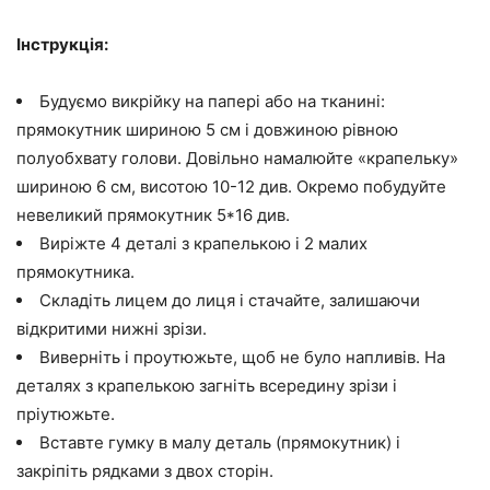
Інструкція:
Будуємо викрійку на папері або на тканині:
прямокутник шириною 5 см і довжиною рівною
полуобхвату голови. Довільно намалюйте «крапельку»
шириною 6 см, висотою 10-12 див. Окремо побудуйте
невеликий прямокутник 5*16 див.
Виріжте 4 деталі з крапелькою і 2 малих
прямокутника.
Складіть лицем до лиця і стачайте, залишаючи
відкритими нижні зрізи.
Виверніть і проутюжьте, щоб не було напливів. На
деталях з крапелькою загніть всередину зрізи і
пріутюжьте.
Вставте гумку в малу деталь (прямокутник) і
закріпіть рядками з двох сторін.