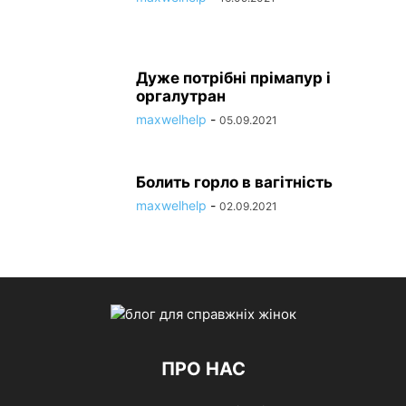
Дуже потрібні прімапур і
оргалутран
maxwelhelp
-
05.09.2021
Болить горло в вагітність
maxwelhelp
-
02.09.2021
ПРО НАС