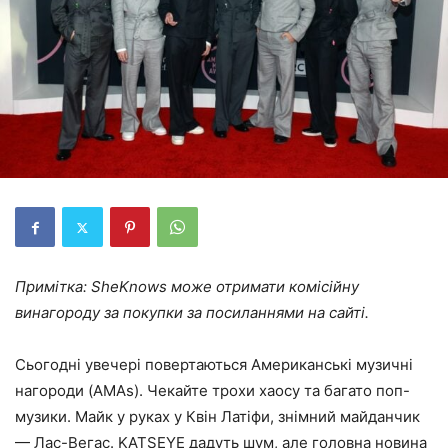
Примітка: SheKnows може отримати комісійну
винагороду за покупки за посиланнями на сайті.
Сьогодні увечері повертаються Американські музичні
нагороди (AMAs). Чекайте трохи хаосу та багато поп-
музики. Майк у руках у Квін Латіфи, знімний майданчик
— Лас-Вегас. KATSEYE дадуть шум, але головна новина