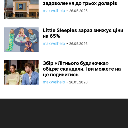
задоволення до трьох доларів
maxwelhelp
-
26.05.2026
Little Sleepies зараз знижує ціни
на 65%
maxwelhelp
-
26.05.2026
Збір «Літнього будиночка»
обіцяє скандали. І ви можете на
це подивитись
maxwelhelp
-
26.05.2026