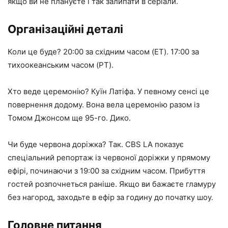
якщо ви не плануєте і так залипати в серіали.
Організаційні деталі
Коли це буде? 20:00 за східним часом (ET). 17:00 за
тихоокеанським часом (PT).
Хто веде церемонію? Куїн Латіфа. У певному сенсі це
повернення додому. Вона вела церемонію разом із
Томом Джонсом ще 95-го. Дико.
Чи буде червона доріжка? Так. CBS LA показує
спеціальний репортаж із червоної доріжки у прямому
ефірі, починаючи з 19:00 за східним часом. Прибуття
гостей розпочнеться раніше. Якщо ви бажаєте гламуру
без нагород, заходьте в ефір за годину до початку шоу.
Головне питання