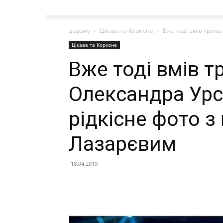
додому
Цікаве та Корисне
Вже тоді вмів трима
Цікаве та Корисне
Вже тоді вмів т
Олександра Урс
рідкісне фото з
Лазарєвим
18.04.2019