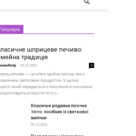
Популярні
ласичне шприцеве печиво:
імейна традиція
xwelhelp
-
05.12.2025
0
риц-печиво — це м’яке здобне ласощі, яке є
езамінним святковим продуктом. У цьому
цепті, який передається з покоління в покоління,
користовується просте тісто з...
Класичне різдвяне пісочне
тісто: посібник із святкової
випічки
05.12.2025