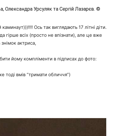
а, Олександра Урсуляк та Сергій Лазарєв. ©
минаут)))!!!! Ось так виглядають 17 літні діти.
да гірше всіх (просто не впізнати), але це вже
а знімок актриса,
бити йому компліменти в підписах до фото:
е тоді вмів “тримати обличчя”)