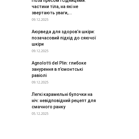
Поза пресом і сідницями:
частини тіла, на які не
звертають уваги,...
09.12.2025
Аюрведа для здоров’я шкіри:
позачасовий підхід до сяючої
шкіри
09.12.2025
Agnolotti del Plin: глибоке
занурення в п’ємонтські
равіолі
09.12.2025
Легкі карамельні булочки на
ніч: невідповідний рецепт для
смачного ранку
05.12.2025