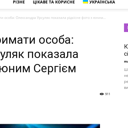
РІЗНЕ
ЦІКАВЕ ТА КОРИСНЕ
УКРАЇНСЬКА
ти особа: Олександра Урсуляк показала рідкісне фото з юним...
римати особа:
К
уляк показала
с
ma
 юним Сергієм
Шп
н
ре
ви
911