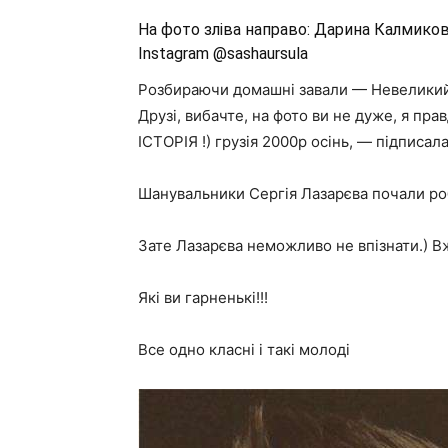
На фото зліва направо: Дарина Калмиков
Instagram @sashaursula
Розбираючи домашні завали — Невеликий ка
Друзі, вибачте, на фото ви не дуже, я прав
ІСТОРІЯ !) грузія 2000р осінь, — підписал
Шанувальники Сергія Лазарєва почали ро
Зате Лазарєва неможливо не впізнати.) Вж
Які ви гарненькі!!!
Все одно класні і такі молоді