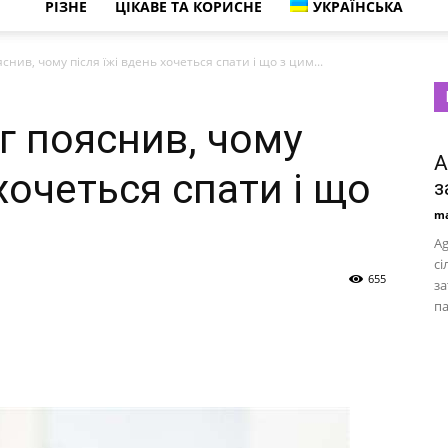
РІЗНЕ
ЦІКАВЕ ТА КОРИСНЕ
УКРАЇНСЬКА
нив, чому після їжі вдень хочеться спати і що з цим...
г пояснив, чому
A
 хочеться спати і що
з
ma
Ag
сі
655
за
па