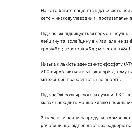
На кето багато пацієнтів відзначають нейм
кето – низковуглеводний і протизапальни
Під час їжі підвищується гормон інсулін. 
лейцину та ізолейцину в м’язи, але не зач
крові=&gt; серотонін=&gt; мелатонін=&gt;
Низька кількість аденозинтрифосфату (АТ
АТФ виробляється в мітохондріях, тому їж
мітохондрії позбавляють нас енергії.
Під час їжі розширюються судини ШКТ і кр
мозок надходить менше кисню і поживни
З їжею в кишечнику продукує гормон холе
речовини, що відповідають за бадьорість.