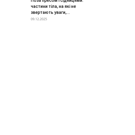
Поза пресом і сідницями:
частини тіла, на які не
звертають уваги,...
09.12.2025