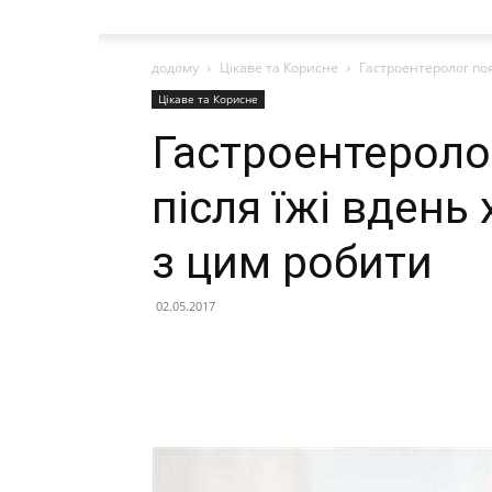
додому
Цікаве та Корисне
Гастроентеролог пояс
Цікаве та Корисне
Гастроентероло
після їжі вдень
з цим робити
02.05.2017