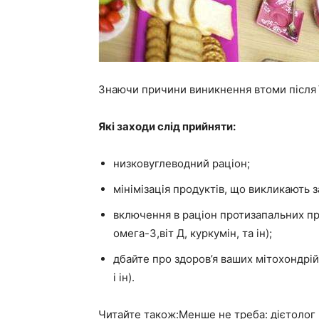
Знаючи причини виникнення втоми після ї
Які заходи слід прийняти:
низковуглеводний раціон;
мінімізація продуктів, що викликають 
включення в раціон протизапальних про
омега-3,віт Д, куркумін, та ін);
дбайте про здоров’я ваших мітохондрій
і ін).
Читайте також:Менше не треба: дієтолог р