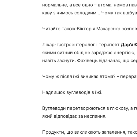
нормальне, а все одно – втома, немов паву
каву з чимось солодким… Чому так відбу
Читайте також:Вікторія Макарська розпові
Лікар-гастроентеролог і терапевт
Дар’я 
якими ситний обід не заряджає енергією, 
навіть заснути. Фахівець відзначає, що сер
Чому ж після їжі виникає втома?
–
перера
Надлишок вуглеводів в їжі.
Вуглеводи перетворюються в глюкозу, а 
який відповідає за неспання.
Продукти, що викликають запалення, так