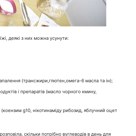
жі, деякі з них можна усунути:
запалення (трансжири,глютен,омега-6 масла та ін);
дуктів і препаратів (масло чорного кмину,
 (коензим g10, нікотинаміду рибозид, яблучний оцет
озповіла, скільки потрібно вуглеводів в день для