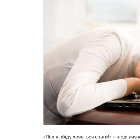
«Після обіду хочеться спати!»
–
іноді визн