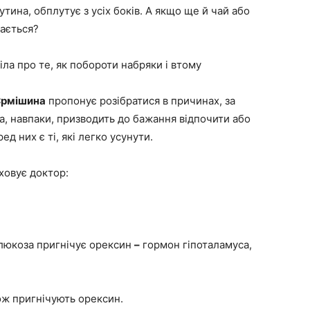
тина, обплутує з усіх боків. А якщо ще й чай або
вається?
ла про те, як побороти набряки і втому
Єрмішина
пропонує розібратися в причинах, за
а, навпаки, призводить до бажання відпочити або
ед них є ті, які легко усунути.
ховує доктор:
глюкоза пригнічує орексин
–
гормон гіпоталамуса,
ож пригнічують орексин.