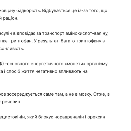
овірну бадьорість. Відбувається це із-за того, що
й раціон.
Інсулін відповідає за транспорт амінокислот-валіну,
іпає триптофан. У результаті багато триптофану в
сонливість.
Ф) -основного енергетичного «монети» організму.
а і спосіб життя негативно впливають на
ов зосереджується саме там, а не в мозку. Отже, в
х речовин
цистокінін, який блокує норадреналін і орексин-