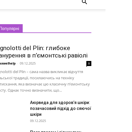
Популярні
gnolotti del Plin: глибоке
анурення в п’ємонтські равіолі
xwelhelp
-
09.12.2025
0
nolotti del Plin – сама назва викликає відчуття
льської традиції, посилаючись на техніку
тискання, яка визначає цю класичну п’ємонтську
сту. Однак точно визначити, що...
Аюрведа для здоров’я шкіри:
позачасовий підхід до сяючої
шкіри
09.12.2025