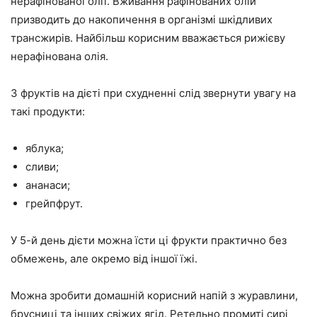
нерафінованої олії. Вживання рафінованих олій
призводить до накопичення в організмі шкідливих
трансжирів. Найбільш корисним вважається рижієву
нерафінована олія.
З фруктів на дієті при схудненні слід звернути увагу на
такі продукти:
яблука;
сливи;
ананаси;
грейпфрут.
У 5-й день дієти можна їсти ці фрукти практично без
обмежень, але окремо від іншої їжі.
Можна зробити домашній корисний напій з журавлини,
брусниці та інших свіжих ягід. Ретельно промиті сирі