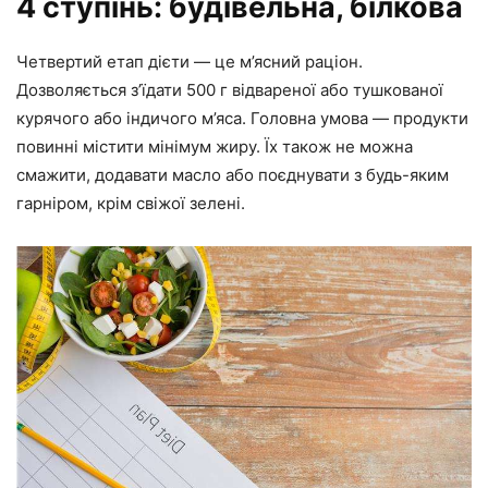
4 ступінь: будівельна, білкова
Четвертий етап дієти — це м’ясний раціон.
Дозволяється з’їдати 500 г відвареної або тушкованої
курячого або індичого м’яса. Головна умова — продукти
повинні містити мінімум жиру. Їх також не можна
смажити, додавати масло або поєднувати з будь-яким
гарніром, крім свіжої зелені.