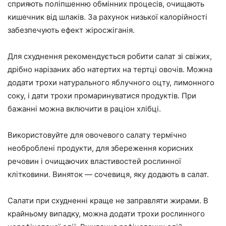
сприяють поліпшенню обмінних процесів, очищають
кишечник від шлаків. За рахунок низької калорійності
забезпечують ефект жіросжіганія.
Для схуднення рекомендується робити салат зі свіжих,
дрібно нарізаних або натертих на тертці овочів. Можна
додати трохи натурального яблучного оцту, лимонного
соку, і дати трохи промаринуватися продуктів. При
бажанні можна включити в раціон хлібці.
Використовуйте для овочевого салату термічно
необроблені продукти, для збереження корисних
речовин і очищаючих властивостей рослинної
клітковини. Виняток — сочевиця, яку додають в салат.
Салати при схудненні краще не заправляти жирами. В
крайньому випадку, можна додати трохи рослинного