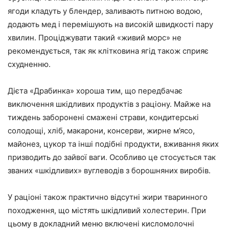
ягоди кладуть у блендер, заливають питною водою,
додають мед і перемішують на високій швидкості пару
хвилин. Проціджувати такий «живий морс» не
рекомендується, так як клітковина ягід також сприяє
схудненню.
Дієта «Драбинка» хороша тим, що передбачає
виключення шкідливих продуктів з раціону. Майже на
тиждень заборонені смажені страви, кондитерські
солодощі, хліб, макарони, консерви, жирне м’ясо,
майонез, цукор та інші подібні продукти, вживання яких
призводить до зайвої ваги. Особливо це стосується так
званих «шкідливих» вуглеводів з борошняних виробів.
У раціоні також практично відсутні жири тваринного
походження, що містять шкідливий холестерин. При
цьому в докладний меню включені кисломолочні