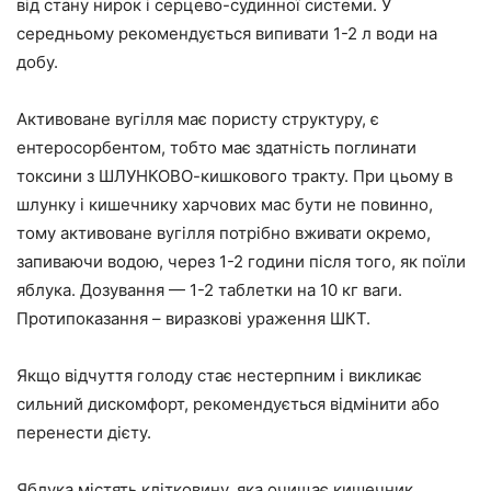
від стану нирок і серцево-судинної системи. У
середньому рекомендується випивати 1-2 л води на
добу.
Активоване вугілля має пористу структуру, є
ентеросорбентом, тобто має здатність поглинати
токсини з ШЛУНКОВО-кишкового тракту. При цьому в
шлунку і кишечнику харчових мас бути не повинно,
тому активоване вугілля потрібно вживати окремо,
запиваючи водою, через 1-2 години після того, як поїли
яблука. Дозування — 1-2 таблетки на 10 кг ваги.
Протипоказання – виразкові ураження ШКТ.
Якщо відчуття голоду стає нестерпним і викликає
сильний дискомфорт, рекомендується відмінити або
перенести дієту.
Яблука містять клітковину, яка очищає кишечник.