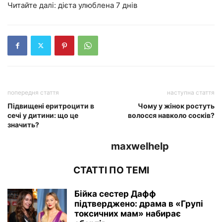
Читайте далі: дієта улюблена 7 днів
попередня стаття
наступна стаття
Підвищені еритроцити в
Чому у жінок ростуть
сечі у дитини: що це
волосся навколо сосків?
значить?
maxwelhelp
СТАТТІ ПО ТЕМІ
Бійка сестер Дафф
підтверджено: драма в «Групі
токсичних мам» набирає