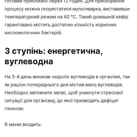
готовий приблизно через 12 годин. Для прискорення
процесу можна скористатися мультиварка, виставивши
температурний режим на 40 °С. Такий домашній кефір
гарантовано містить достатню кількість корисних
кисломолочних бактерій.
3 ступінь: енергетична,
вуглеводна
На 3-й день виникає недолік вуглеводів в організмі, так
як раціон попереднього дня містив мало вуглеводів.
Необхідно заповнити запас, щоб уникнути стресової
ситуації для організму, до якої призводить дефіцит
глюкози.
В меню входить: