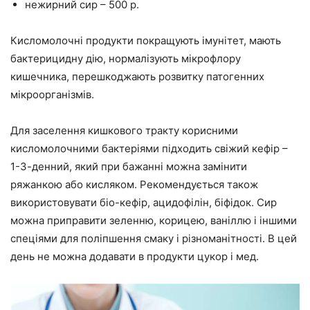
нежирний сир – 500 р.
Кисломолочні продукти покращують імунітет, мають
бактерицидну дію, нормалізують мікрофлору
кишечника, перешкоджають розвитку патогенних
мікроорганізмів.
Для заселення кишкового тракту корисними
кисломолочними бактеріями підходить свіжий кефір –
1-3-денний, який при бажанні можна замінити
ряжанкою або кисляком. Рекомендується також
використовувати біо-кефір, ацидофілін, біфідок. Сир
можна приправити зеленню, корицею, ваніллю і іншими
спеціями для поліпшення смаку і різноманітності. В цей
день не можна додавати в продукти цукор і мед.