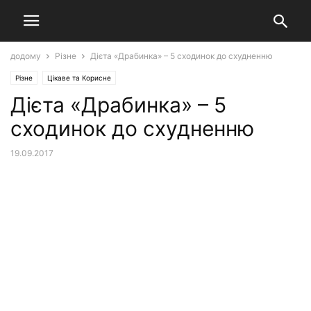
додому
Різне
Дієта «Драбинка» – 5 сходинок до схудненню
Різне
Цікаве та Корисне
Дієта «Драбинка» – 5
сходинок до схудненню
19.09.2017