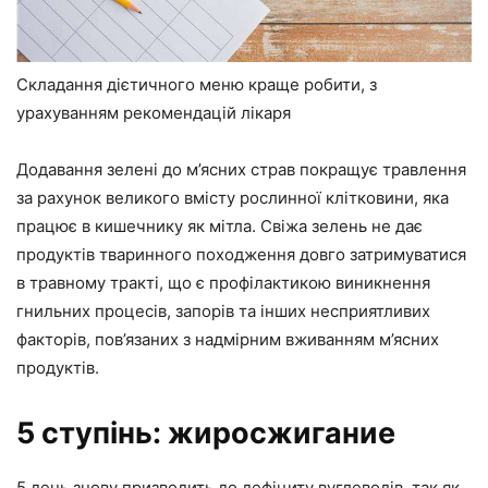
Складання дієтичного меню краще робити, з
урахуванням рекомендацій лікаря
Додавання зелені до м’ясних страв покращує травлення
за рахунок великого вмісту рослинної клітковини, яка
працює в кишечнику як мітла. Свіжа зелень не дає
продуктів тваринного походження довго затримуватися
в травному тракті, що є профілактикою виникнення
гнильних процесів, запорів та інших несприятливих
факторів, пов’язаних з надмірним вживанням м’ясних
продуктів.
5 ступінь: жиросжигание
5 день знову призводить до дефіциту вуглеводів, так як