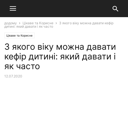
додому
Цікаве та Корисне
З якого віку можна давати кефір
дитині: який давати і як часто
Цікаве та Корисне
З якого віку можна давати
кефір дитині: який давати і
як часто
12.07.2020