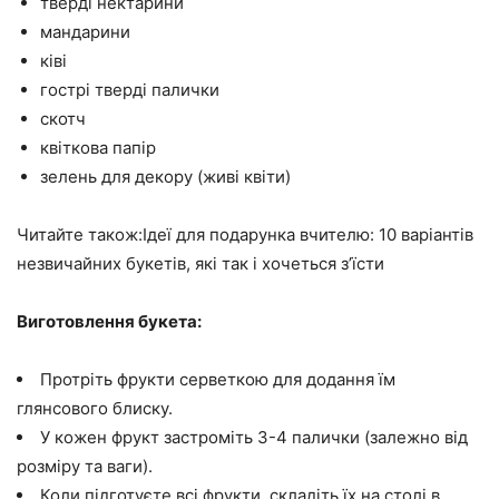
тверді нектарини
мандарини
ківі
гострі тверді палички
скотч
квіткова папір
зелень для декору (живі квіти)
Читайте також:Ідеї для подарунка вчителю: 10 варіантів
незвичайних букетів, які так і хочеться з’їсти
Виготовлення букета:
Протріть фрукти серветкою для додання їм
глянсового блиску.
У кожен фрукт застроміть 3-4 палички (залежно від
розміру та ваги).
Коли підготуєте всі фрукти, складіть їх на столі в