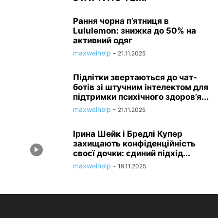
Рання чорна п’ятниця в
Lululemon: знижка до 50% на
активний одяг
maxwelhelp
-
21.11.2025
Підлітки звертаються до чат-
ботів зі штучним інтелектом для
підтримки психічного здоров’я...
maxwelhelp
-
21.11.2025
Ірина Шейк і Бредлі Купер
захищають конфіденційність
своєї дочки: єдиний підхід...
maxwelhelp
-
19.11.2025