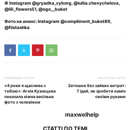
© Instagram @gryadka_vyborg, @iuliia.chevychelova,
@lili_flowers51, @ogo__buket
Фото на анонс: Instagram @compliment_buket89,
@fiistashka
попередня стаття
наступна стаття
«4 роки я щаслива з
Затишок без зайвих витрат:
тобою»: Агнія Кузнєцова
7 ідей, як зробити камін
показала ніжна весільна
своїми руками
фото з чоловіком
maxwelhelp
СТАТТІ ПО ТЕМІ