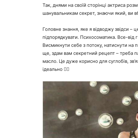
Так, днями на своїй сторінці актриса розм
шанувальникам секрет, знаючи який, ви вб
Головне знання, яке я відводжу звідси – ц
підпорядкувати. Психосоматика. Все-від 
Висмикнути себе з потоку, натиснути на па
ще, здам вам секретний рецепт – треба п
масло. Це дуже корисно для суглобів, зв’яз
ідеально 👌🏻