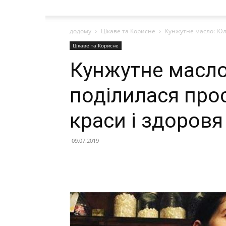
додому
Цікаве та Корисне
Кунжутне масло: Юл
Цікаве та Корисне
Кунжутне масло
поділилася про
краси і здоровя
09.07.2019