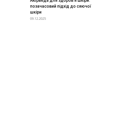
Аюрведа для здоров’я шкіри:
позачасовий підхід до сяючої
шкіри
09.12.2025