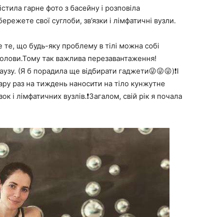
істила гарне фото з басейну і розповіла
ережете свої суглоби, зв’язки і лімфатичні вузли.
е те, що будь-яку проблему в тілі можна собі
голови.Тому так важлива перезавантаження!
узу. (Я б порадила ще відбирати гаджети😜😜😜)❗️І
ару раз на тиждень наносити на тіло кунжутне
ок і лімфатичних вузлів.❗️Загалом, свій рік я почала