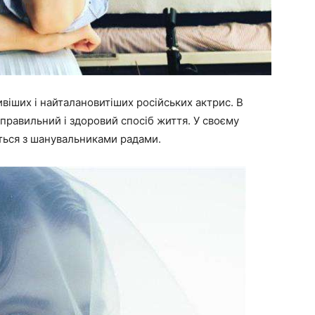
віших і найталановитіших російських актрис. В
 правильний і здоровий спосіб життя. У своєму
ться з шанувальниками радами.