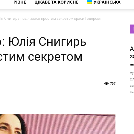
РІЗНЕ
ЦІКАВЕ ТА КОРИСНЕ
УКРАЇНСЬКА
ія Снигирь поділилася простим секретом краси і здоровя
: Юлія Снигирь
A
стим секретом
з
ma
Ag
сі
757
за
па