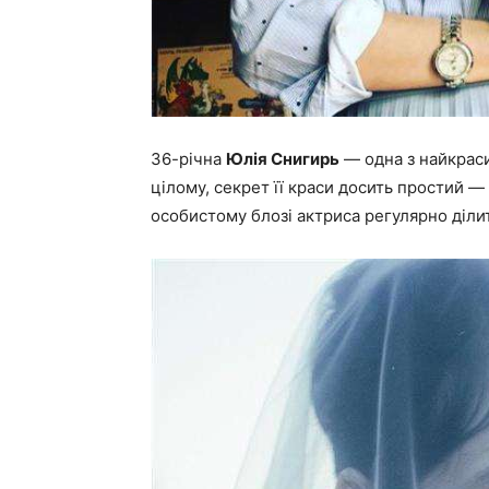
36-річна
Юлія Снигирь
— одна з найкраси
цілому, секрет її краси досить простий —
особистому блозі актриса регулярно діли