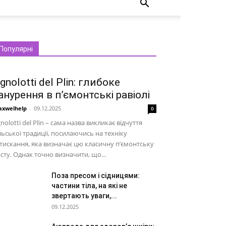
Популярні
gnolotti del Plin: глибоке
анурення в п’ємонтські равіолі
xwelhelp
-
09.12.2025
0
nolotti del Plin – сама назва викликає відчуття
льської традиції, посилаючись на техніку
тискання, яка визначає цю класичну п’ємонтську
сту. Однак точно визначити, що...
Поза пресом і сідницями:
частини тіла, на які не
звертають уваги,...
09.12.2025